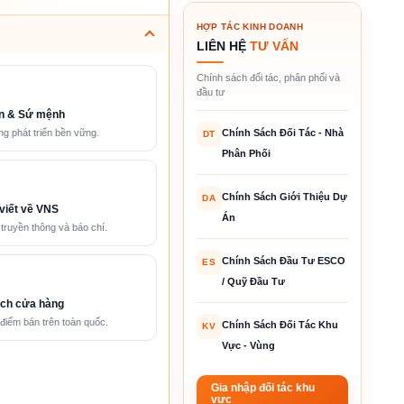
HỢP TÁC KINH DOANH
LIÊN HỆ
TƯ VẤN
Chính sách đối tác, phân phối và
đầu tư
n & Sứ mệnh
Chính Sách Đối Tác - Nhà
g phát triển bền vững.
DT
Phân Phối
Chính Sách Giới Thiệu Dự
DA
viết về VNS
Án
 truyền thông và báo chí.
Chính Sách Đầu Tư ESCO
ES
/ Quỹ Đầu Tư
ch cửa hàng
điểm bán trên toàn quốc.
Chính Sách Đối Tác Khu
KV
Vực - Vùng
Gia nhập đối tác khu
vực