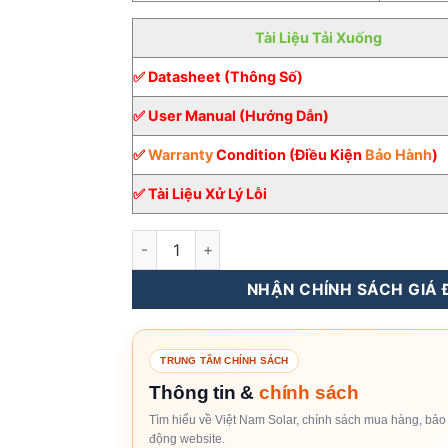
Tài Liệu Tải Xuống
✅ Datasheet (Thông Số)
✅ User Manual (Hướng Dẫn)
✅
Warranty
Condition (Điều Kiện
Bảo Hành
)
✅ Tài Liệu Xử Lý Lỗi
[Áp Cao] Inverter Hybrid Deye 40KW 3 pha [G
NHẬN CHÍNH SÁCH GIÁ Đ
TRUNG TÂM CHÍNH SÁCH
Thông tin &
chính sách
Tìm hiểu về Việt Nam Solar, chính sách mua hàng, bảo 
động website.