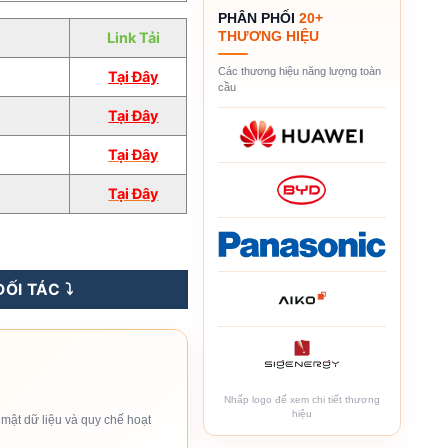
PHÂN PHỐI
20+
THƯƠNG HIỆU
Link Tải
Các thương hiệu năng lượng toàn
Tại Đây
cầu
Tại Đây
Tại
Đâ
y
Tại Đây
iá Sỉ] số lượng
ỐI TÁC ⤵️
Nhấp logo để xem chi tiết thương
hiệu
mật dữ liệu và quy chế hoạt