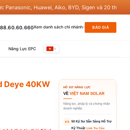
nasonic, Huawei, Aiko, BYD, Sigen và 20 thương hiệ
Xem danh sách chi nhánh
88.60.60.660
BÁO GIÁ
Năng Lực EPC
rid Deye 40KW
HỒ SƠ NĂNG LỰC
VỀ
VIỆT NAM SOLAR
Năng lực, pháp lý và chứng nhận
doanh nghiệp
50 Kỹ Sư Sẵn Sàng Hỗ Trợ
KS
Kỹ Thuật
Link Tra Cứu