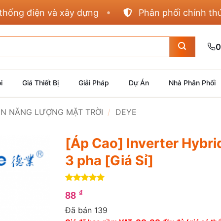
ng điện và xây dựng
Phân phối chính thức Pa
0
i
Giá Thiết Bị
Giải Pháp
Dự Án
Nhà Phân Phối
IỆN NĂNG LƯỢNG MẶT TRỜI
/
DEYE
[Áp Cao] Inverter Hyb
3 pha [Giá Sỉ]
5
4
trên 5
₫
88
dựa trên
đánh giá
Đã bán 139