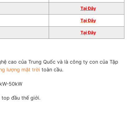
Tại Đây
Tại
Đâ
y
Tại Đây
hệ cao của Trung Quốc và là công ty con của Tập
ng lượng mặt trời
toàn cầu.
 3kW-50kW
top đầu thế giới.