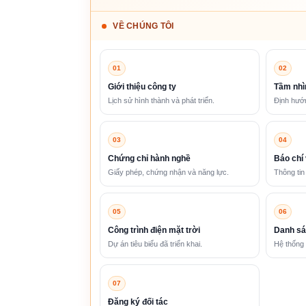
VỀ CHÚNG TÔI
01
02
Giới thiệu công ty
Tầm nhì
Lịch sử hình thành và phát triển.
Định hướn
03
04
Chứng chỉ hành nghề
Báo chí 
Giấy phép, chứng nhận và năng lực.
Thông tin
05
06
Công trình điện mặt trời
Danh sá
Dự án tiêu biểu đã triển khai.
Hệ thống 
07
Đăng ký đối tác