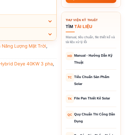
THƯ VIỆN KỸ THUẬT
TÌM
TÀI LIỆU
Manual, tiêu chuẩn, file thiết kế và
tài liệu xử lý lỗi
n Năng Lượng Mặt Trời
,
Manual - Hướng Dẫn Kỹ
HD
Thuật
 Hybrid Deye 40KW 3 pha
,
Tiêu Chuẩn Sản Phẩm
TC
Solar
File Pan Thiết Kế Solar
TK
Quy Chuẩn Thi Công Dân
QC
Dụng