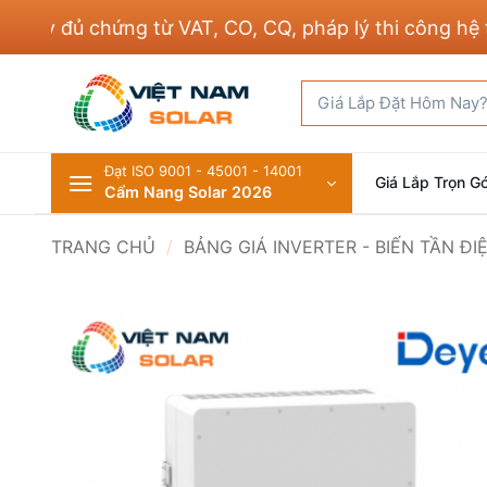
Bỏ
y đủ chứng từ VAT, CO, CQ, pháp lý thi công hệ thố
qua
nội
Tìm
dung
kiếm:
Đạt ISO 9001 - 45001 - 14001
Giá Lắp Trọn Gó
Cẩm Nang Solar 2026
TRANG CHỦ
/
BẢNG GIÁ INVERTER - BIẾN TẦN Đ