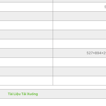
527×894×294
Tài Liệu Tải Xuống