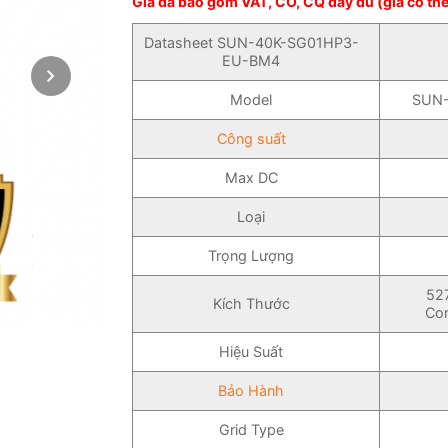
Giá đã bao gồm VAT, CO, CQ đầy đủ (giá có thể
Datasheet SUN-40K-SG01HP3-
EU-BM4
Model
SUN
Công suất
Max DC
Loại
Trọng Lượng
52
Kích Thước
Con
Hiệu Suất
Bảo Hành
Grid Type