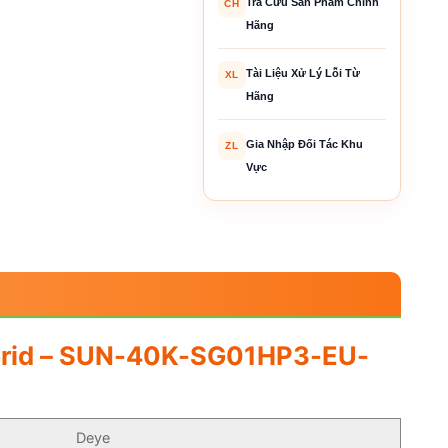
Tra Cứu Sản Phẩm Chính
CH
Hãng
Tài Liệu Xử Lý Lỗi Từ
XL
Hãng
Gia Nhập Đối Tác Khu
ZL
Vực
Hybrid – SUN-40K-SG01HP3-EU-
Deye