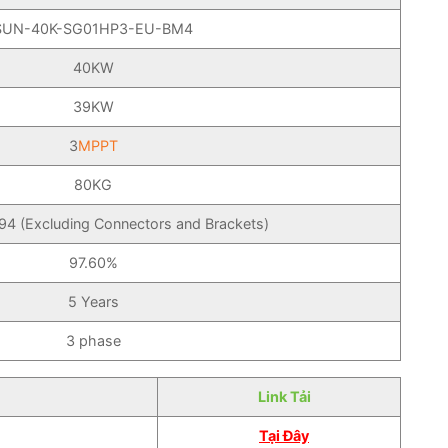
SUN-40K-SG01HP3-EU-BM4
40KW
39KW
3
MPPT
80KG
 (Excluding Connectors and Brackets)
97.60%
5 Years
3 phase
Link Tải
Tại Đây