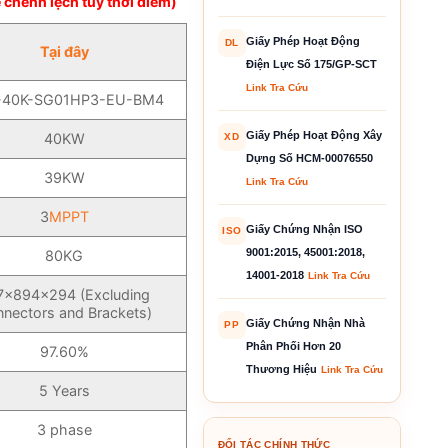
 chênh lệch tùy thời điểm)
Giấy Phép Hoạt Động
DL
Tại đây
Điện Lực Số 175/GP-SCT
Link Tra Cứu
-40K-SG01HP3-EU-BM4
Giấy Phép Hoạt Động Xây
40KW
XD
Dựng Số HCM-00076550
39KW
Link Tra Cứu
3
MPPT
Giấy Chứng Nhận ISO
ISO
9001:2015, 45001:2018,
80KG
14001-2018
Link Tra Cứu
7×894×294 (Excluding
nectors and Brackets)
Giấy Chứng Nhận Nhà
PP
Phân Phối Hơn 20
97.60%
Thương Hiệu
Link Tra Cứu
5 Years
3 phase
ĐỐI TÁC CHÍNH THỨC