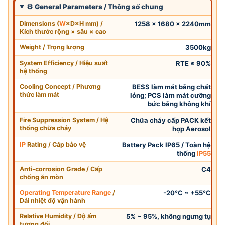
⚙ General Parameters / Thông số chung
Dimensions (
W
×D×H mm) /
1258 × 1680 × 2240mm
Kích thước rộng × sâu × cao
Weight / Trọng lượng
3500kg
System Efficiency / Hiệu suất
RTE ≥ 90%
hệ thống
Cooling Concept / Phương
BESS làm mát bằng chất
thức làm mát
lỏng; PCS làm mát cưỡng
bức bằng không khí
Fire Suppression System / Hệ
Chữa cháy cấp PACK kết
thống chữa cháy
hợp Aerosol
IP
Rating / Cấp bảo vệ
Battery Pack IP65 / Toàn hệ
thống
IP55
Anti-corrosion Grade / Cấp
C4
chống ăn mòn
Operating Temperature Range
/
-20°C ~ +55°C
Dải nhiệt độ vận hành
Relative Humidity / Độ ẩm
5% ~ 95%, không ngưng tụ
tương đối