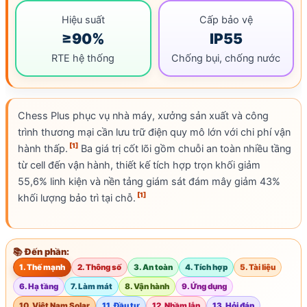
Hiệu suất
Cấp bảo vệ
≥90%
IP55
RTE hệ thống
Chống bụi, chống nước
Chess Plus phục vụ nhà máy, xưởng sản xuất và công
trình thương mại cần lưu trữ điện quy mô lớn với chi phí vận
[1]
hành thấp.
Ba giá trị cốt lõi gồm chuỗi an toàn nhiều tầng
từ
cell
đến vận hành, thiết kế tích hợp trọn khối giảm
55,6% linh kiện và nền tảng giám sát đám mây giảm 43%
[1]
khối lượng bảo trì tại chỗ.
📚 Đến phần:
1. Thế mạnh
2. Thông số
3. An toàn
4. Tích hợp
5. Tài liệu
6. Hạ tầng
7. Làm mát
8. Vận hành
9. Ứng dụng
10. Việt Nam Solar
11. Đầu tư
12. Nhầm lẫn
13. Hỏi đáp