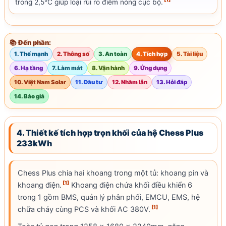
trong 2,5°C giúp loại rủi ro điểm nóng cục bộ.
📚 Đến phần:
1. Thế mạnh
2. Thông số
3. An toàn
4. Tích hợp
5. Tài liệu
6. Hạ tầng
7. Làm mát
8. Vận hành
9. Ứng dụng
10. Việt Nam Solar
11. Đầu tư
12. Nhầm lẫn
13. Hỏi đáp
14. Báo giá
4. Thiết kế tích hợp trọn khối của hệ Chess Plus
233kWh
Chess Plus chia hai khoang trong một tủ: khoang pin và
[1]
khoang điện.
Khoang điện chứa khối điều khiển 6
trong 1 gồm BMS, quản lý phân phối, EMCU, EMS, hệ
[1]
chữa cháy cùng PCS và khối AC 380V.