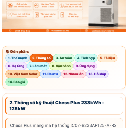
📚 Đến phần:
1. Thế mạnh
2. Thông số
3. An toàn
4. Tích hợp
5. Tài liệu
6. Hạ tầng
7. Làm mát
8. Vận hành
9. Ứng dụng
10. Việt Nam Solar
11. Đầu tư
12. Nhầm lẫn
13. Hỏi đáp
14. Báo giá
2. Thông số kỹ thuật Chess Plus 233kWh –
125kW
Chess Plus mang mã hệ thống IC07-B233AP125-A-R2