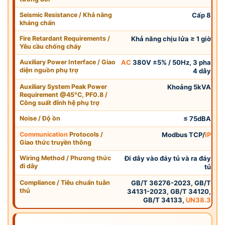
Seismic Resistance / Khả năng
Cấp 8
kháng chấn
Fire Retardant Requirements /
Khả năng chịu lửa ≥ 1 giờ
Yêu cầu chống cháy
Auxiliary Power Interface / Giao
AC
380V ±5% / 50Hz, 3 pha
diện nguồn phụ trợ
4 dây
Auxiliary System Peak Power
Khoảng 5kVA
Requirement @45°C, PF0.8 /
Công suất đỉnh hệ phụ trợ
Noise / Độ ồn
≤ 75dBA
Communication
Protocols /
Modbus TCP/
IP
Giao thức truyền thông
Wiring Method / Phương thức
Đi dây vào đáy tủ và ra đáy
đi dây
tủ
Compliance / Tiêu chuẩn tuân
GB/T 36276-2023, GB/T
thủ
34131-2023, GB/T 34120,
GB/T 34133,
UN38.3