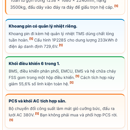
Toàn tủ gọn trong 1258 x 1680 x 2240mm, nặng
[1]
3500kg, đấu dây vào đáy ra đáy để giấu trọn hệ cáp.
Khoang pin có quản lý nhiệt riêng.
Khoang pin đi kèm hệ quản lý nhiệt TMS dùng chất lỏng
[1]
tuần hoàn.
Cấu hình 1P228S cho dung lượng 233kWh ở
[1]
điện áp danh định 729,6V.
Khối điều khiển 6 trong 1.
BMS, điều khiển phân phối, EMCU, EMS và hệ chữa cháy
[1]
FSS gom trong một hộp điều khiển.
Cách tích hợp này
[1]
giảm 55,6% số linh kiện toàn hệ.
PCS và khối AC tích hợp sẵn.
Bộ chuyển đổi công suất làm mát gió cưỡng bức, đấu ra
[1]
lưới AC 380V.
Bạn không phải mua và phối hợp PCS rời.
[1]