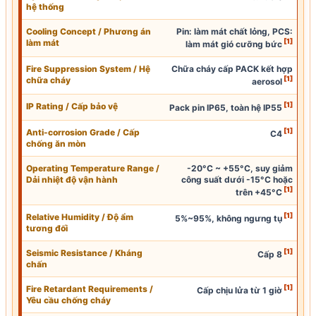
hệ thống
Cooling Concept / Phương án
Pin: làm mát chất lỏng, PCS:
[1]
làm mát
làm mát gió cưỡng bức
Fire Suppression System / Hệ
Chữa cháy cấp PACK kết hợp
[1]
chữa cháy
aerosol
[1]
IP
Rating / Cấp bảo vệ
Pack pin IP65, toàn hệ
IP55
[1]
Anti-corrosion Grade / Cấp
C4
chống ăn mòn
Operating Temperature Range
/
-20°C ~ +55°C, suy giảm
Dải nhiệt độ vận hành
công suất dưới -15°C hoặc
[1]
trên +45°C
[1]
Relative Humidity / Độ ẩm
5%~95%, không ngưng tụ
tương đối
[1]
Seismic Resistance / Kháng
Cấp 8
chấn
[1]
Fire Retardant Requirements /
Cấp chịu lửa từ 1 giờ
Yêu cầu chống cháy