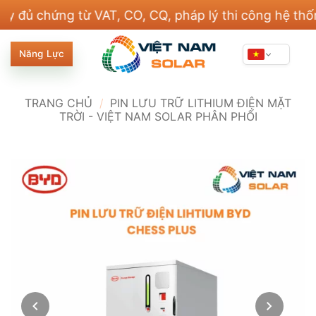
Bỏ
hứng từ VAT, CO, CQ, pháp lý thi công hệ thống điện
qua
nội
Năng Lực
dung
TRANG CHỦ
/
PIN LƯU TRỮ LITHIUM ĐIỆN MẶT
TRỜI - VIỆT NAM SOLAR PHÂN PHỐI