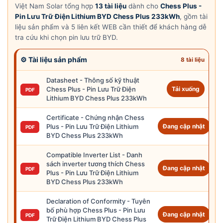
Việt Nam Solar tổng hợp
13 tài liệu
dành cho
Chess Plus -
Pin Lưu Trữ Điện Lithium BYD Chess Plus 233kWh
, gồm tài
liệu sản phẩm và 5 liên kết WEB cần thiết để khách hàng dễ
tra cứu khi chọn pin lưu trữ BYD.
⚙ Tài liệu sản phẩm
8 tài liệu
Datasheet - Thông số kỹ thuật
Chess Plus - Pin Lưu Trữ Điện
Tải xuống
PDF
Lithium BYD Chess Plus 233kWh
Certificate - Chứng nhận Chess
Plus - Pin Lưu Trữ Điện Lithium
Đang cập nhật
PDF
BYD Chess Plus 233kWh
Compatible Inverter List - Danh
sách inverter tương thích Chess
Đang cập nhật
PDF
Plus - Pin Lưu Trữ Điện Lithium
BYD Chess Plus 233kWh
Declaration of Conformity - Tuyên
bố phù hợp Chess Plus - Pin Lưu
Đang cập nhật
PDF
Trữ Điện Lithium BYD Chess Plus