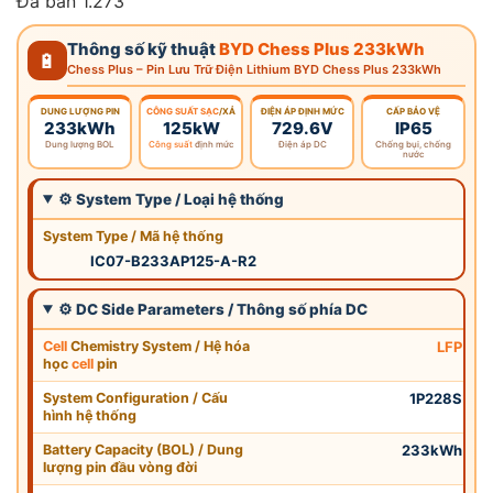
Đã bán 1.273
Thông số kỹ thuật
BYD Chess Plus 233kWh
🔋
Chess Plus – Pin Lưu Trữ Điện Lithium BYD Chess Plus 233kWh
DUNG LƯỢNG PIN
CÔNG SUẤT SẠC
/XẢ
ĐIỆN ÁP ĐỊNH MỨC
CẤP BẢO VỆ
233kWh
125kW
729.6V
IP65
Dung lượng BOL
Công suất
định mức
Điện áp DC
Chống bụi, chống
nước
⚙ System Type / Loại hệ thống
System Type / Mã hệ thống
IC07-B233AP125-A-R2
⚙ DC Side Parameters / Thông số phía DC
Cell
Chemistry System / Hệ hóa
LFP
học
cell
pin
System Configuration / Cấu
1P228S
hình hệ thống
Battery Capacity (BOL) / Dung
233kWh
lượng pin đầu vòng đời