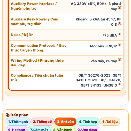
Auxiliary Power Interface /
AC 380V ±5%, 50Hz, 3 pha 4
[1]
Nguồn phụ trợ
dây
Auxiliary Peak Power / Công
Khoảng 5 kVA tại 45°C, PF
[1]
suất phụ trợ đỉnh
0,8
[1]
Noise / Độ ồn
≤75 dBA
[1]
Communication
Protocols / Giao
Modbus TCP/
IP
thức truyền thông
[1]
Wiring Method / Phương thức
Vào đáy, ra đáy
đấu dây
Compliance / Tiêu chuẩn tuân
GB/T 36276-2023, GB/T
thủ
34131-2023, GB/T 34120,
[1]
GB/T 34133,
UN38.3
📚 Đến phần:
1. Thế mạnh
2. Thông số
3. An toàn
4. Tích hợp
5. Tài liệu
6. Hạ tầng
7. Làm mát
8. Vận hành
9. Ứng dụng