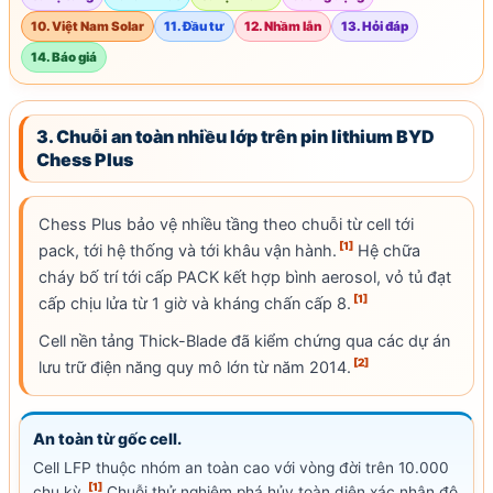
10. Việt Nam Solar
11. Đầu tư
12. Nhầm lẫn
13. Hỏi đáp
14. Báo giá
3. Chuỗi an toàn nhiều lớp trên pin lithium BYD
Chess Plus
Chess Plus bảo vệ nhiều tầng theo chuỗi từ
cell
tới
[1]
pack, tới hệ thống và tới khâu vận hành.
Hệ chữa
cháy bố trí tới cấp PACK kết hợp bình aerosol, vỏ tủ đạt
[1]
cấp chịu lửa từ 1 giờ và kháng chấn cấp 8.
Cell nền tảng Thick-Blade đã kiểm chứng qua các dự án
[2]
lưu trữ điện năng quy mô lớn từ năm 2014.
An toàn từ gốc cell.
Cell
LFP
thuộc nhóm an toàn cao với vòng đời trên 10.000
[1]
chu kỳ.
Chuỗi thử nghiệm phá hủy toàn diện xác nhận độ