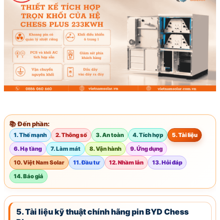
📚 Đến phần:
1. Thế mạnh
2. Thông số
3. An toàn
4. Tích hợp
5. Tài liệu
6. Hạ tầng
7. Làm mát
8. Vận hành
9. Ứng dụng
10. Việt Nam Solar
11. Đầu tư
12. Nhầm lẫn
13. Hỏi đáp
14. Báo giá
5. Tài liệu kỹ thuật chính hãng pin BYD Chess