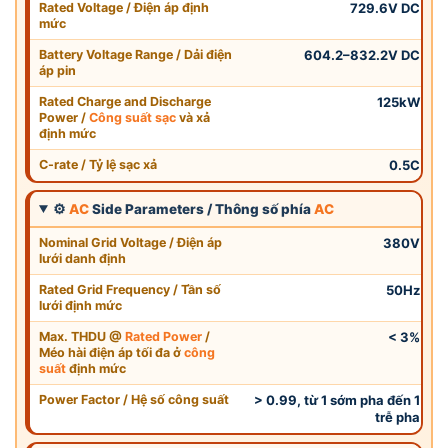
Rated Voltage / Điện áp định
729.6V DC
mức
Battery Voltage Range / Dải điện
604.2–832.2V DC
áp pin
Rated Charge and Discharge
125kW
Power /
Công suất sạc
và xả
định mức
C-rate / Tỷ lệ sạc xả
0.5C
⚙
AC
Side Parameters / Thông số phía
AC
Nominal Grid Voltage / Điện áp
380V
lưới danh định
Rated Grid Frequency / Tần số
50Hz
lưới định mức
Max. THDU @
Rated Power
/
< 3%
Méo hài điện áp tối đa ở
công
suất
định mức
Power Factor / Hệ số công suất
> 0.99, từ 1 sớm pha đến 1
trễ pha