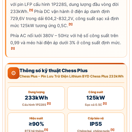
với pin
LFP
cấu hình 1P228S, dung lượng đầu vòng đời
[1]
233kWh.
Phía DC vận hành ở điện áp danh định
729,6V trong dải 604,2-832,2V,
công suất sạc
xả định
[1]
mức 125kW tương ứng 0,5C.
Phía
AC
nối lưới 380V – 50Hz với hệ số công suất trên
0,99 và méo hài điện áp dưới 3% ở công suất định mức.
[1]
Thông số kỹ thuật Chess Plus
⚙
Chess Plus – Pin Lưu Trữ Điện Lithium BYD Chess Plus 233kWh
Dung lượng
Công suất
233kWh
125kW
[1]
[1]
Cấu hình 1P228S
Sạc xả 0.5C
Hiệu suất
Cấp bảo vệ
≥90%
IP55
[1]
[1]
RTE hệ thống
Chống bụi, chống nước