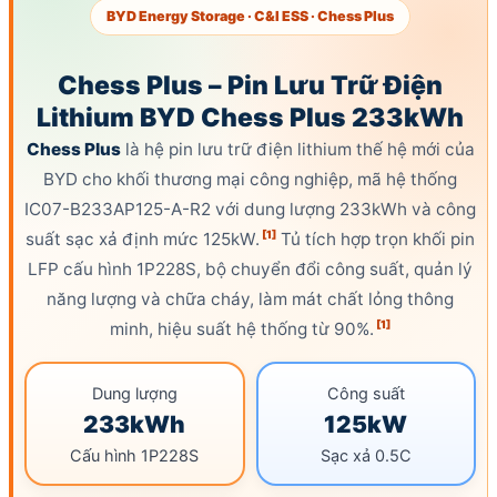
BYD Energy Storage · C&I ESS · Chess Plus
Chess Plus – Pin Lưu Trữ Điện
Lithium BYD Chess Plus 233kWh
Chess Plus
là hệ pin lưu trữ điện lithium thế hệ mới của
BYD cho khối thương mại công nghiệp, mã hệ thống
IC07-B233AP125-A-R2 với dung lượng 233kWh và
công
[1]
suất sạc
xả định mức 125kW.
Tủ tích hợp trọn khối pin
LFP
cấu hình 1P228S, bộ chuyển đổi
công suất
, quản lý
năng lượng và chữa cháy, làm mát chất lỏng thông
[1]
minh, hiệu suất hệ thống từ 90%.
Dung lượng
Công suất
233kWh
125kW
Cấu hình 1P228S
Sạc xả 0.5C