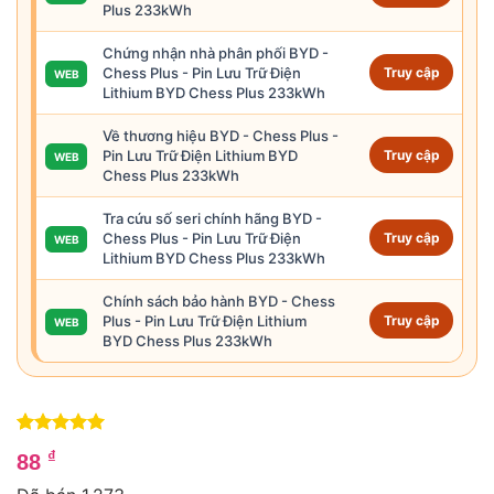
Plus 233kWh
Chứng nhận nhà phân phối BYD -
Chess Plus - Pin Lưu Trữ Điện
Truy cập
WEB
Lithium BYD Chess Plus 233kWh
Về thương hiệu BYD - Chess Plus -
Pin Lưu Trữ Điện Lithium BYD
Truy cập
WEB
Chess Plus 233kWh
Tra cứu số seri chính hãng BYD -
Chess Plus - Pin Lưu Trữ Điện
Truy cập
WEB
Lithium BYD Chess Plus 233kWh
Chính sách bảo hành BYD - Chess
Plus - Pin Lưu Trữ Điện Lithium
Truy cập
WEB
BYD Chess Plus 233kWh
5
1
trên 5
₫
88
dựa trên
đánh giá