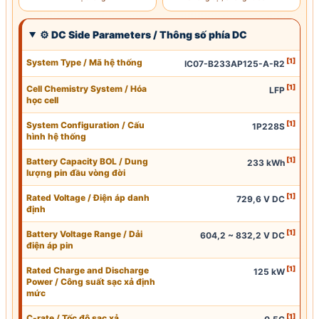
⚙ DC Side Parameters / Thông số phía DC
[1]
System Type / Mã hệ thống
IC07-B233AP125-A-R2
[1]
Cell
Chemistry System / Hóa
LFP
học
cell
[1]
System Configuration / Cấu
1P228S
hình hệ thống
[1]
Battery Capacity BOL / Dung
233
kWh
lượng pin đầu vòng đời
[1]
Rated Voltage / Điện áp danh
729,6 V DC
định
[1]
Battery Voltage Range / Dải
604,2 ~ 832,2 V DC
điện áp pin
[1]
Rated Charge and Discharge
125 kW
Power /
Công suất sạc
xả định
mức
[1]
C-rate / Tốc độ sạc xả