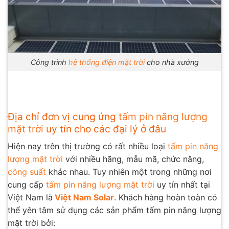
Công trình
hệ thống điện mặt trời
cho nhà xưởng
Địa chỉ đơn vị cung ứng
tấm pin năng lượng
mặt trời
uy tín cho các đại lý ở đâu
Hiện nay trên thị trường có rất nhiều loại
tấm pin năng
lượng mặt trời
với nhiều hãng, mẫu mã, chức năng,
công suất
khác nhau. Tuy nhiên một trong những nơi
cung cấp
tấm pin năng lượng mặt trời
uy tín nhất tại
Việt Nam là
Việt Nam Solar
. Khách hàng hoàn toàn có
thể yên tâm sử dụng các sản phẩm tấm pin năng lượng
mặt trời bởi: