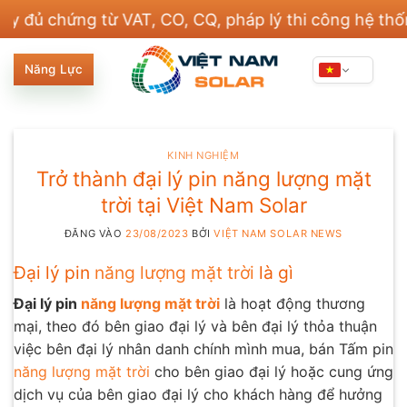
Bỏ
ng từ VAT, CO, CQ, pháp lý thi công hệ thống điện 
qua
nội
Năng Lực
dung
KINH NGHIỆM
Trở thành đại lý pin năng lượng mặt
trời tại Việt Nam Solar
ĐĂNG VÀO
23/08/2023
BỞI
VIỆT NAM SOLAR NEWS
Đại lý pin
năng lượng mặt trời
là gì
Đại lý pin
năng lượng mặt trời
là hoạt động thương
mại, theo đó bên giao đại lý và bên đại lý thỏa thuận
việc bên đại lý nhân danh chính mình mua, bán Tấm pin
năng lượng mặt trời
cho bên giao đại lý hoặc cung ứng
dịch vụ của bên giao đại lý cho khách hàng để hưởng