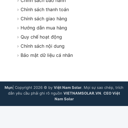
›
Chính sách bảo hành
›
Chính sách thanh toán
›
Chính sách giao hàng
›
Hướng dẫn mua hàng
›
Quy chế hoạt động
›
Chính sách nội dung
›
Bảo mật dữ liệu cá nhân
Mụn
| Copyright 2026 © by
Việt Nam Solar
. Mọi sự sao chép, trích
dẫn yêu cầu phải ghi rõ nguồn
VIETNAMSOLAR.VN
.
CEO Việt
Nam Solar