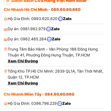
Danh Sách Cửa Hàng Việt Nam Solar
Chi Nhánh Hồ Chí Minh - 088.60.60.660
Hộ Gia Đình: 0993.620.620
Zalo
Dự án: 0981.982.979
Zalo
Dự án: 0962.485.284
Zalo
Trung Tâm Bảo Hành - Văn Phòng: 188 Đông Hưng
Thuận 41, Phường Đông Hưng Thuận, TP.HCM
Xem Chỉ Đường
Tổng Kho TP.Hồ Chí Minh: 2939 QL1A, Tân Thới Nhất,
Quận 12, TP.HCM
Xem Chỉ Đường
Chi Nhánh Miền Tây - 084.60.60.660
Hộ Gia Đình: 0396.796.229
Zalo