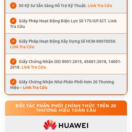
✓
50 Kỹ Sư Sẵn Sàng Hỗ Trợ Kỹ Thuật.
Link Tra Cứu
✓
Giấy Phép Hoạt Động Điện Lực Số 175/GP-SCT. Link
Tra Cứu
✓
Giấy Phép Hoạt Động Xây Dựng Số HCM-00076550.
Link Tra Cứu
✓
Giấy Chứng Nhận ISO 9001:2015, 45001:2018, 14001-
2018.
Link Tra Cứu
✓
Giấy Chứng Nhận Nhà Phân Phối Hơn 20 Thương
Hiệu –
Link Tra Cứu
ĐỐI TÁC PHÂN PHỐI CHÍNH THỨC TRÊN 20
THƯƠNG HIỆU TOÀN CẦU