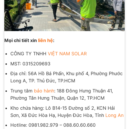
Mọi chi tiết xin
liên hệ
:
CÔNG TY TNHH
VIỆT NAM SOLAR
MST: 0315209693
Địa chỉ: 56A Hồ Bá Phấn, Khu phố 4, Phường Phước
Long A, TP. Thủ Đức, TP.HCM
Trung tâm
bảo hành
: 188 Đông Hưng Thuận 41,
Phường Tân Hưng Thuận, Quận 12, TP.HCM
Kho chứa hàng: Lô B14-15 Đường số 2, KCN Hải
Sơn, Xã Đức Hòa Hạ, Huyện Đức Hòa, Tỉnh
Long An
Hotline: 0981.982.979 – 088.60.60.660