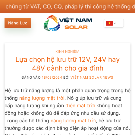
Bỏ
từ VAT, CO, CQ, pháp lý thi công hệ thống điện và 
qua
nội
Năng Lực
dung
KINH NGHIỆM
Lựa chọn hệ lưu trữ 12V, 24V hay
48V dành cho gia đình
ĐĂNG VÀO
18/03/2024
BỞI
VIỆT NAM SOLAR NEWS
Hệ lưu trữ năng lượng là một phần quan trọng trong hệ
thống
năng lượng mặt trời
. Nó giúp lưu trữ và cung
cấp năng lượng khi nguồn
điện mặt trời
không hoạt
động hoặc không đủ để đáp ứng nhu cầu sử dụng.
Trong các hệ thống
năng lượng mặt trời
, hệ lưu trữ
thường được xác định bằng điện áp hoạt động của nó.