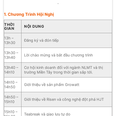
.
1. Chương Trình Hội Nghị
THỜI
NỘI DUNG
GIAN
13h –
Đăng ký và đón tiếp
13h30
13h30 –
Lời chào mừng và bắt đầu chương trình
13h40
13h40 –
Cơ hội kinh doanh đối với ngành NLMT và thị
14h10
trường Miền Tây trong thời gian sắp tới.
14h10 –
Giới thiệu về sản phẩm Growatt
14h50
14h50 –
Giới thiệu về Risen và công nghệ đột phá HJT
15h10
15h10 –
Teabreak và giao lưu tự do