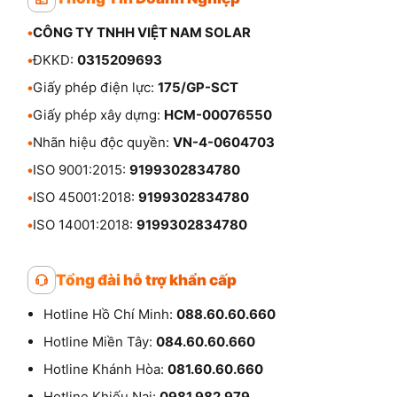
•
CÔNG TY TNHH VIỆT NAM SOLAR
•
ĐKKD:
0315209693
•
Giấy phép điện lực:
175/GP-SCT
•
Giấy phép xây dựng:
HCM-00076550
•
Nhãn hiệu độc quyền:
VN-4-0604703
•
ISO 9001:2015:
9199302834780
•
ISO 45001:2018:
9199302834780
•
ISO 14001:2018:
9199302834780
Tổng đài hỗ trợ khẩn cấp
Hotline Hồ Chí Minh:
088.60.60.660
Hotline Miền Tây:
084.60.60.660
Hotline Khánh Hòa:
081.60.60.660
Hotline Khiếu Nại:
0981.982.979