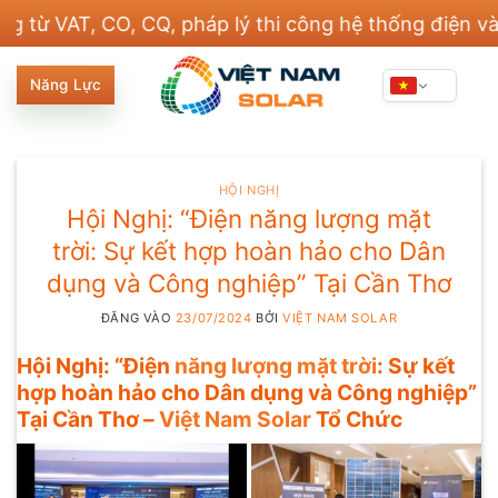
Bỏ
, CO, CQ, pháp lý thi công hệ thống điện và xây dựn
qua
nội
Năng Lực
dung
HỘI NGHỊ
Hội Nghị: “Điện năng lượng mặt
trời: Sự kết hợp hoàn hảo cho Dân
dụng và Công nghiệp” Tại Cần Thơ
ĐĂNG VÀO
23/07/2024
BỞI
VIỆT NAM SOLAR
Hội Nghị: “Điện
năng lượng mặt trời
: Sự kết
hợp hoàn hảo cho Dân dụng và Công nghiệp”
Tại Cần Thơ –
Việt Nam Solar
Tổ Chức