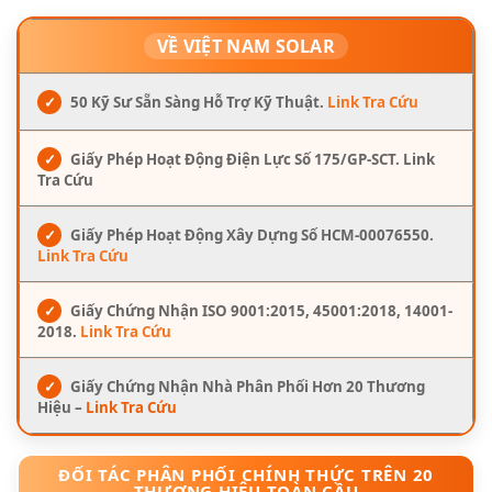
VỀ VIỆT NAM SOLAR
✓
50 Kỹ Sư Sẵn Sàng Hỗ Trợ Kỹ Thuật.
Link Tra Cứu
✓
Giấy Phép Hoạt Động Điện Lực Số 175/GP-SCT. Link
Tra Cứu
✓
Giấy Phép Hoạt Động Xây Dựng Số HCM-00076550.
Link Tra Cứu
✓
Giấy Chứng Nhận ISO 9001:2015, 45001:2018, 14001-
2018.
Link Tra Cứu
✓
Giấy Chứng Nhận Nhà Phân Phối Hơn 20 Thương
Hiệu –
Link Tra Cứu
ĐỐI TÁC PHÂN PHỐI CHÍNH THỨC TRÊN 20
THƯƠNG HIỆU TOÀN CẦU