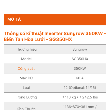
MÔ TẢ
Thông số kĩ thuật Inverter Sungrow 350KW –
Biến Tần Hòa Lưới – SG350HX
Thương hiệu
Sungrow
Model
SG350HX
Công suất
350KW
Max DC
60 A
Loại
12 (Optional: 14/16)
Trọng Lượng
≤ 110 kg / ≤ 242.5 lbs
1136*870*361 mm /
Kích Thước