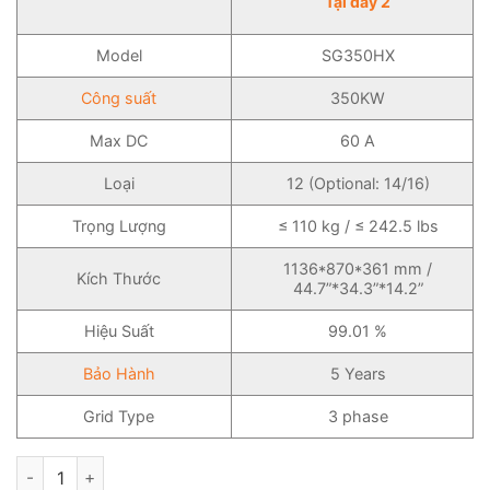
Tại đây 2
Model
SG350HX
Công suất
350KW
Max DC
60 A
Loại
12 (Optional: 14/16)
Trọng Lượng
≤ 110 kg / ≤ 242.5 lbs
1136*870*361 mm /
Kích Thước
44.7”*34.3”*14.2”
Hiệu Suất
99.01 %
Bảo Hành
5 Years
Grid Type
3 phase
Inverter Hòa Lưới Sungrow 350KW 3 Pha - Biến Tần Hòa Lưới