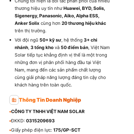
Chúng tôi hiện là đối tác phân phối của nhiều
thương hiệu uy tín như
Huawei, BYD, Solis,
Sigenergy, Panasonic, Aiko, Alpha ESS,
Anker Solix
cùng hơn
20 thương hiệu khác
trên thị trường.
Với đội ngũ
50+ kỹ sư
, hệ thống
3+ chi
nhánh
,
3 tổng kho
và
50 điểm bán
, Việt Nam
Solar tiếp tục khẳng định vị thế là một trong
những đơn vị phân phối hàng đầu tại Việt
Nam, mang đến các sản phẩm chất lượng
cùng giải pháp năng lượng đáng tin cậy cho
khách hàng trên toàn quốc.
Thông Tin Doanh Nghiệp
•
CÔNG TY TNHH VIỆT NAM SOLAR
•
ĐKKD:
0315209693
•
Giấy phép điện lực:
175/GP-SCT