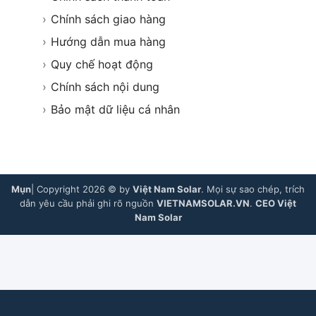
›
Chính sách giao hàng
›
Hướng dẫn mua hàng
›
Quy chế hoạt động
›
Chính sách nội dung
›
Bảo mật dữ liệu cá nhân
Mụn
| Copyright 2026 © by
Việt Nam Solar
. Mọi sự sao chép, trích
dẫn yêu cầu phải ghi rõ nguồn
VIETNAMSOLAR.VN
.
CEO Việt
Nam Solar