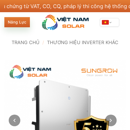
Bỏ
ng từ VAT, CO, CQ, pháp lý thi công hệ thống điện 
qua
nội
Năng Lực
dung
TRANG CHỦ
/
THƯƠNG HIỆU INVERTER KHÁC