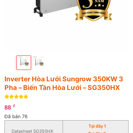
Inverter Hòa Lưới Sungrow 350KW 3
Pha – Biến Tần Hòa Lưới – SG350HX
5
1
trên 5
₫
88
dựa trên
đánh giá
Đã bán 76
Tại đây 1
Datasheet SG350HX