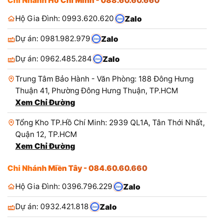
Chi Nhánh Hồ Chí Minh - 088.60.60.660
Hộ Gia Đình: 0993.620.620
Zalo
Dự án: 0981.982.979
Zalo
Dự án: 0962.485.284
Zalo
Trung Tâm Bảo Hành - Văn Phòng: 188 Đông Hưng
Thuận 41, Phường Đông Hưng Thuận, TP.HCM
Xem Chỉ Đường
Tổng Kho TP.Hồ Chí Minh: 2939 QL1A, Tân Thới Nhất,
Quận 12, TP.HCM
Xem Chỉ Đường
Chi Nhánh Miền Tây - 084.60.60.660
Hộ Gia Đình: 0396.796.229
Zalo
Dự án: 0932.421.818
Zalo