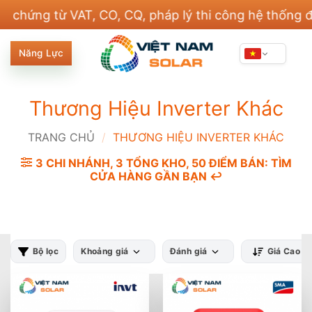
Bỏ
ng từ VAT, CO, CQ, pháp lý thi công hệ thống điện v
qua
nội
Năng Lực
dung
Thương Hiệu Inverter Khác
TRANG CHỦ
/
THƯƠNG HIỆU INVERTER KHÁC
3 CHI NHÁNH, 3 TỔNG KHO, 50 ĐIỂM BÁN: TÌM
CỬA HÀNG GẦN BẠN ↩️
Bộ lọc
Khoảng giá
Đánh giá
Giá Cao -