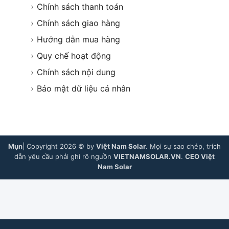
›
Chính sách thanh toán
›
Chính sách giao hàng
›
Hướng dẫn mua hàng
›
Quy chế hoạt động
›
Chính sách nội dung
›
Bảo mật dữ liệu cá nhân
Mụn
| Copyright 2026 © by
Việt Nam Solar
. Mọi sự sao chép, trích
dẫn yêu cầu phải ghi rõ nguồn
VIETNAMSOLAR.VN
.
CEO Việt
Nam Solar