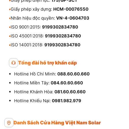
•
Giấy phép điện lực:
175/GP-SCT
•
Giấy phép xây dựng:
HCM-00076550
•
Nhãn hiệu độc quyền:
VN-4-0604703
•
ISO 9001:2015:
9199302834780
•
ISO 45001:2018:
9199302834780
•
ISO 14001:2018:
9199302834780
Tổng đài hỗ trợ khẩn cấp
Hotline Hồ Chí Minh:
088.60.60.660
Hotline Miền Tây:
084.60.60.660
Hotline Khánh Hòa:
081.60.60.660
Hotline Khiếu Nại:
0981.982.979
Danh Sách Cửa Hàng Việt Nam Solar