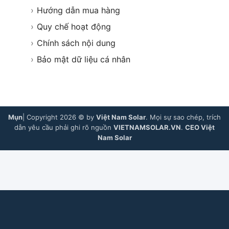
›
Hướng dẫn mua hàng
›
Quy chế hoạt động
›
Chính sách nội dung
›
Bảo mật dữ liệu cá nhân
Mụn
| Copyright 2026 © by
Việt Nam Solar
. Mọi sự sao chép, trích
dẫn yêu cầu phải ghi rõ nguồn
VIETNAMSOLAR.VN
.
CEO Việt
Nam Solar