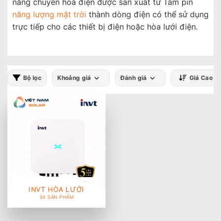
năng chuyển hóa điện được sản xuất từ Tấm pin
năng lượng mặt trời
thành dòng điện có thể sử dụng
trực tiếp cho các thiết bị điện hoặc hòa lưới điện.
Bộ lọc
Khoảng giá
Đánh giá
Giá Cao -
INVT HÒA LƯỚI
34 SẢN PHẨM