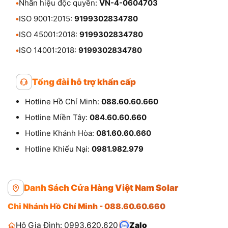
•
Nhãn hiệu độc quyền:
VN-4-0604703
•
ISO 9001:2015:
9199302834780
•
ISO 45001:2018:
9199302834780
•
ISO 14001:2018:
9199302834780
Tổng đài hỗ trợ khẩn cấp
Hotline Hồ Chí Minh:
088.60.60.660
Hotline Miền Tây:
084.60.60.660
Hotline Khánh Hòa:
081.60.60.660
Hotline Khiếu Nại:
0981.982.979
Danh Sách Cửa Hàng Việt Nam Solar
Chi Nhánh Hồ Chí Minh - 088.60.60.660
Hộ Gia Đình: 0993.620.620
Zalo