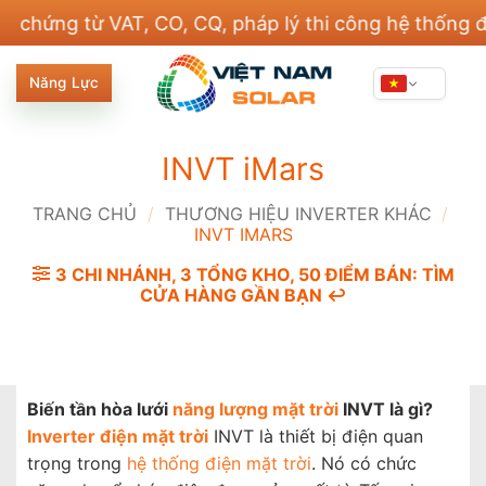
Bỏ
g từ VAT, CO, CQ, pháp lý thi công hệ thống điện v
qua
nội
Năng Lực
dung
INVT iMars
TRANG CHỦ
/
THƯƠNG HIỆU INVERTER KHÁC
/
INVT IMARS
3 CHI NHÁNH, 3 TỔNG KHO, 50 ĐIỂM BÁN: TÌM
CỬA HÀNG GẦN BẠN ↩️
Biến tần hòa lưới
năng lượng mặt trời
INVT là gì?
Inverter điện mặt trời
INVT là thiết bị điện quan
trọng trong
hệ thống điện mặt trời
. Nó có chức