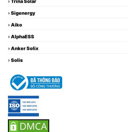
›
Trina Solar
›
Sigenergy
›
Aiko
›
AlphaESS
›
Anker Solix
›
Solis