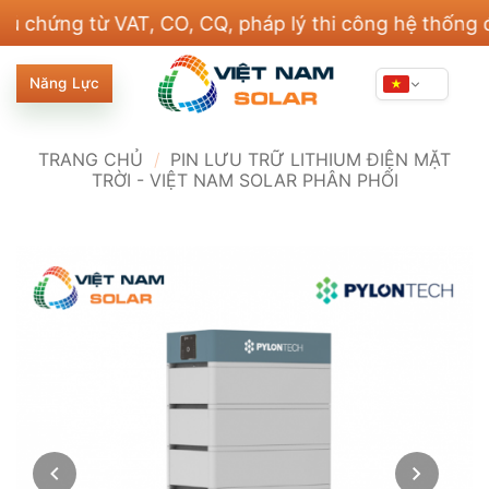
Bỏ
ng từ VAT, CO, CQ, pháp lý thi công hệ thống điện 
qua
nội
Năng Lực
dung
TRANG CHỦ
/
PIN LƯU TRỮ LITHIUM ĐIỆN MẶT
TRỜI - VIỆT NAM SOLAR PHÂN PHỐI