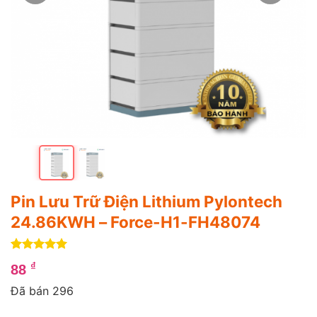
Pin Lưu Trữ Điện Lithium Pylontech
24.86KWH – Force-H1-FH48074
5
1
trên 5
₫
88
dựa trên
đánh giá
Đã bán 296