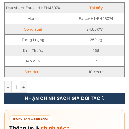
Datasheet Force-H1-FH48074
Tại đây
Model
Force-H1-FH48074
Công suất
24.86KWH
Trọng Lượng
259 kg
Kích Thước
259
Mô đun
7
Bảo Hành
10 Years
Pin Lưu Trữ Điện Lithium Pylontech 24.86KWH - Force-H1-F
NHẬN CHÍNH SÁCH GIÁ ĐỐI TÁC ⤵️
TRUNG TÂM CHÍNH SÁCH
Thông tin &
chính sách