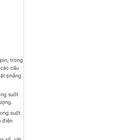
pin, trong
 các cấu
mặt phẳng
ong suốt
lượng.
rong suốt
 điện
a sổ, vật