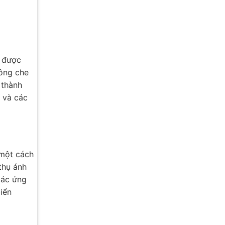
i được
hông che
 thành
 và các
 một cách
thụ ánh
các ứng
iển