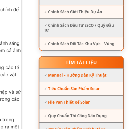
 chỉnh để
✓
Chính Sách Giới Thiệu Dự Án
✓
Chính Sách Đầu Tư ESCO / Quỹ Đầu
Tư
 ánh sáng
✓
Chính Sách Đối Tác Khu Vực – Vùng
gồm cả ánh
TÌM TÀI LIỆU
ng các tế
 các vật
✓
Manual – Hướng Dẫn Kỹ Thuật
✓
Tiêu Chuẩn Sản Phẩm Solar
thập và sử
trong các
✓
File Pan Thiết Kế Solar
✓
Quy Chuẩn Thi Công Dân Dụng
h trong
ạo ra một