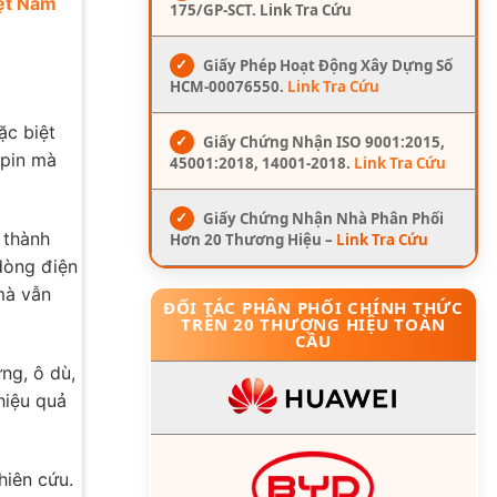
ệt Nam
175/GP-SCT. Link Tra Cứu
✓
Giấy Phép Hoạt Động Xây Dựng Số
HCM-00076550.
Link Tra Cứu
ặc biệt
✓
Giấy Chứng Nhận ISO 9001:2015,
 pin mà
45001:2018, 14001-2018.
Link Tra Cứu
✓
Giấy Chứng Nhận Nhà Phân Phối
 thành
Hơn 20 Thương Hiệu –
Link Tra Cứu
dòng điện
mà vẫn
ĐỐI TÁC PHÂN PHỐI CHÍNH THỨC
TRÊN 20 THƯƠNG HIỆU TOÀN
CẦU
ng, ô dù,
hiệu quả
hiên cứu.