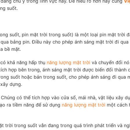
ộ đáng chú ý trong lĩnh vực này. Để hiểu rõ hơn hãy cùng
Vi
ng suốt.
rong suốt, pin mặt trời trong suốt) là một loại pin mặt trời đ
 qua bảng pin. Điều này cho phép ánh sáng mặt trời đi qua
ủa bề mặt.
t có khả năng hấp thụ
năng lượng mặt trời
và chuyển đổi nó
tích hợp bên trong, ánh sáng mặt trời được biến đổi thành 
trong suốt hoặc bán trong suốt, cho phép ánh sáng đi qua 
 xây dựng.
 Chúng có thể tích hợp vào cửa sổ, mái nhà, vật liệu xây dự
 tạo ra tiềm năng để sử dụng
năng lượng mặt trời
một cách 
 trời trong suốt vẫn đang trong quá trình phát triển và ng