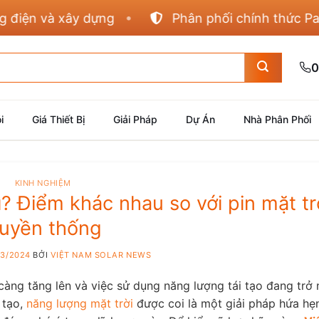
và xây dựng
Phân phối chính thức Panasonic
0
i
Giá Thiết Bị
Giải Pháp
Dự Án
Nhà Phân Phối
KINH NGHIỆM
gì? Điểm khác nhau so với pin mặt tr
ruyền thống
03/2024
BỞI
VIỆT NAM SOLAR NEWS
 càng tăng lên và việc sử dụng năng lượng tái tạo đang trở
 tạo,
năng lượng mặt trời
được coi là một giải pháp hứa hẹn