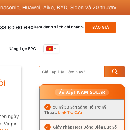
, Huawei, Aiko, BYD, Sigen và 20 thương hiệu khác
Xem danh sách chi nhánh
88.60.60.660
BÁO GIÁ
Năng Lực EPC
ời
VỀ VIỆT NAM SOLAR
✓
50 Kỹ Sư Sẵn Sàng Hỗ Trợ Kỹ
Thuật.
Link Tra Cứu
 nên ngày
. Và pin
✓
Giấy Phép Hoạt Động Điện Lực Số