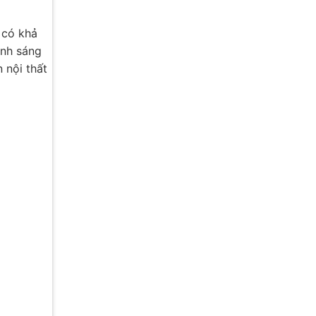
 có khả
ánh sáng
 nội thất