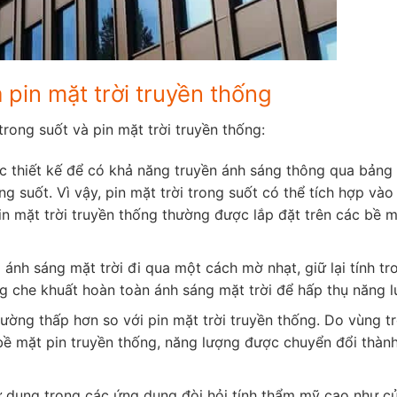
à pin mặt trời truyền thống
trong suốt và pin mặt trời truyền thống:
ợc thiết kế để có khả năng truyền ánh sáng thông qua bảng 
g suốt. Vì vậy, pin mặt trời trong suốt có thể tích hợp vào
in mặt trời truyền thống thường được lắp đặt trên các bề 
 ánh sáng mặt trời đi qua một cách mờ nhạt, giữ lại tính tr
ng che khuất hoàn toàn ánh sáng mặt trời để hấp thụ năng 
thường thấp hơn so với pin mặt trời truyền thống. Do vùng t
bề mặt pin truyền thống, năng lượng được chuyển đổi thành
ử dụng trong các ứng dụng đòi hỏi tính thẩm mỹ cao như cử