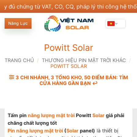
Bỏ
chứng từ VAT, CO, CQ, pháp lý thi công hệ thống điệ
qua
nội
Năng Lực
dung
Powitt Solar
TRANG CHỦ
/
THƯƠNG HIỆU PIN MẶT TRỜI KHÁC
/
POWITT SOLAR
3 CHI NHÁNH, 3 TỔNG KHO, 50 ĐIỂM BÁN: TÌM
CỬA HÀNG GẦN BẠN ↩️
Tấm pin
năng lượng mặt trời
Powitt
Solar
giá phải
chăng chất lượng tốt
Pin năng lượng mặt trời
(
Solar
panel)
là thiết bị