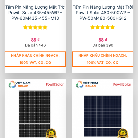
Tấm Pin Năng Lượng Mặt Trời
Tấm Pin Năng Lượng Mặt Trời
Powitt Solar 435-455WP –
Powitt Solar 480-500WP –
PW-60M435-455HM10
PW-50M480-500HG12
Được xếp
Được xếp
hạng
5
5
hạng
5
5
88
₫
88
₫
sao
sao
Đã bán 446
Đã bán 390
NHẬP KHẨU CHÍNH NGẠCH,
NHẬP KHẨU CHÍNH NGẠCH,
100% VAT, CO, CQ
100% VAT, CO, CQ