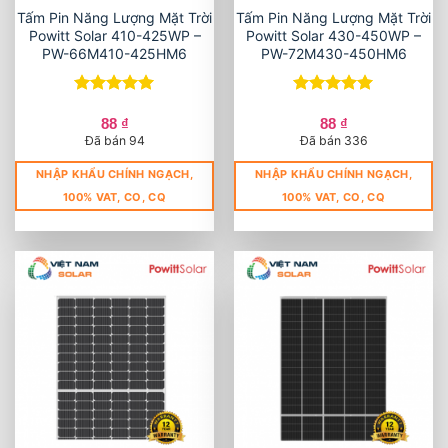
Tấm Pin Năng Lượng Mặt Trời
Tấm Pin Năng Lượng Mặt Trời
Powitt Solar 410-425WP –
Powitt Solar 430-450WP –
PW-66M410-425HM6
PW-72M430-450HM6
Được xếp
Được xếp
hạng
5
5
hạng
5
5
88
₫
88
₫
sao
sao
Đã bán 94
Đã bán 336
NHẬP KHẨU CHÍNH NGẠCH,
NHẬP KHẨU CHÍNH NGẠCH,
100% VAT, CO, CQ
100% VAT, CO, CQ