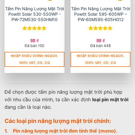
Tấm Pin Năng Lượng Mặt Trời
Tấm Pin Năng Lượng Mặt Trời
Powitt Solar 530-550WP -
Powitt Solar 595-605WP –
PW-72M530-550HM10
PW-60M595-605HG12
Được xếp
Được xếp
hạng
5
5
hạng
5
5
88
₫
88
₫
sao
sao
Đã bán 150
Đã bán 448
NHẬP KHẨU CHÍNH NGẠCH,
NHẬP KHẨU CHÍNH NGẠCH,
100% VAT, CO, CQ
100% VAT, CO, CQ
Để chọn được tấm pin năng lượng mặt trời phù hợp
với nhu cầu của mình, ta cần xác định
loại pin mặt trời
đang cần là loại nào.
Các loại pin năng lượng mặt trời chính:
1. Pin năng lượng mặt trời đơn tinh thể (mono).