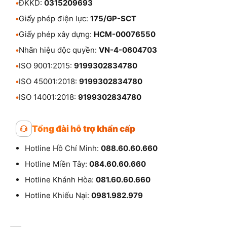
•
ĐKKD:
0315209693
•
Giấy phép điện lực:
175/GP-SCT
•
Giấy phép xây dựng:
HCM-00076550
•
Nhãn hiệu độc quyền:
VN-4-0604703
•
ISO 9001:2015:
9199302834780
•
ISO 45001:2018:
9199302834780
•
ISO 14001:2018:
9199302834780
Tổng đài hỗ trợ khẩn cấp
Hotline Hồ Chí Minh:
088.60.60.660
Hotline Miền Tây:
084.60.60.660
Hotline Khánh Hòa:
081.60.60.660
Hotline Khiếu Nại:
0981.982.979