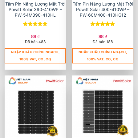
Tấm Pin Năng Lượng Mặt Trời
Tấm Pin Năng Lượng Mặt Trời
Powitt Solar 390-410WP –
Powitt Solar 400-410WP –
PW-54M390-410HL
PW-60M400-410HG12
Được xếp
Được xếp
hạng
5
5
hạng
5
5
88
₫
88
₫
sao
sao
Đã bán 488
Đã bán 188
NHẬP KHẨU CHÍNH NGẠCH,
NHẬP KHẨU CHÍNH NGẠCH,
100% VAT, CO, CQ
100% VAT, CO, CQ