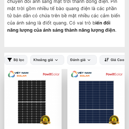
chuyển đổi ánh sáng mặt trời thành dòng điện. Pin
mặt trời gồm nhiều tế bào quang điện là các phần
tử bán dẫn có chứa trên bề mặt nhiều các cảm biến
của ánh sáng là điốt quang. Có vai trò b
iến đổi
năng lượng của ánh sáng thành năng lượng điện
.
Bộ lọc
Khoảng giá
Đánh giá
Giá Cao -