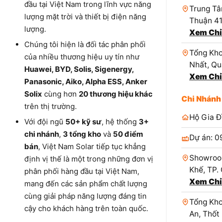
đầu tại Việt Nam trong lĩnh vực năng
Trung Tâ
lượng mặt trời và thiết bị điện năng
Thuận 4
lượng.
Xem Chỉ
Chúng tôi hiện là đối tác phân phối
Tổng Kho
của nhiều thương hiệu uy tín như
Nhất, Qu
Huawei, BYD, Solis, Sigenergy,
Xem Chỉ
Panasonic, Aiko, Alpha ESS, Anker
Solix
cùng hơn
20 thương hiệu khác
Chi Nhánh
trên thị trường.
Hộ Gia Đ
Với đội ngũ
50+ kỹ sư
, hệ thống
3+
chi nhánh
,
3 tổng kho
và
50 điểm
Dự án: 0
bán
, Việt Nam Solar tiếp tục khẳng
Showroo
định vị thế là một trong những đơn vị
Khế, TP.
phân phối hàng đầu tại Việt Nam,
Xem Chỉ
mang đến các sản phẩm chất lượng
cùng giải pháp năng lượng đáng tin
Tổng Kho
cậy cho khách hàng trên toàn quốc.
An, Thốt