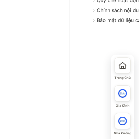
›
Quy chế hoạt độ
›
Chính sách nội d
›
Bảo mật dữ liệu c
Trang Chủ
Gia Đình
Nhà Xưởng