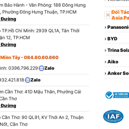
m Bảo Hành - Văn Phòng: 188 Đông Hưng
1, Phường Đông Hưng Thuận, TP.HCM
Đối Tá
Asia Pa
 Đường
›
Panasoni
 TP.Hồ Chí Minh: 2939 QL1A, Tân Thới
ận 12, TP.HCM
›
BYD
 Đường
›
Trina Sol
 Miền Tây - 084.60.60.660
›
Aiko
ình: 0396.796.229
Zalo
›
Anker So
932.421.818
Zalo
m Cần Thơ: 41D Mậu Thân, Phường Cái
 Cần Thơ
 Đường
 Cần Thơ: 90 QL91, KV Thới An 2, Thuận
 Nốt, Cần Thơ