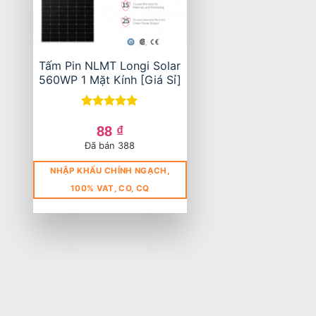
Tấm Pin NLMT Longi Solar
560WP 1 Mặt Kính [Giá Sỉ]
Được xếp
hạng
5
5
88
₫
sao
Đã bán 388
NHẬP KHẨU CHÍNH NGẠCH,
100% VAT, CO, CQ