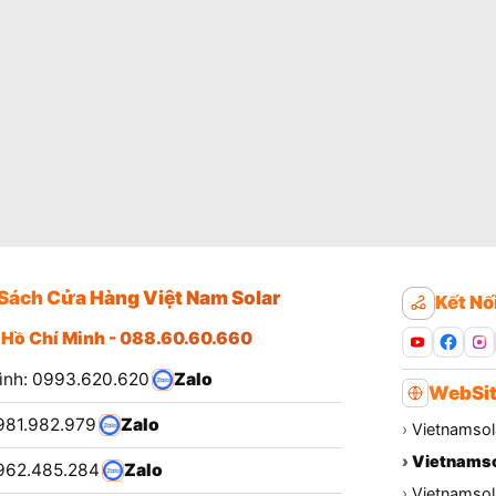
Sách Cửa Hàng Việt Nam Solar
Kết Nố
 Hồ Chí Minh - 088.60.60.660
ình: 0993.620.620
Zalo
WebSit
981.982.979
Zalo
›
Vietnamsol
›
Vietnamso
962.485.284
Zalo
›
Vietnamsola