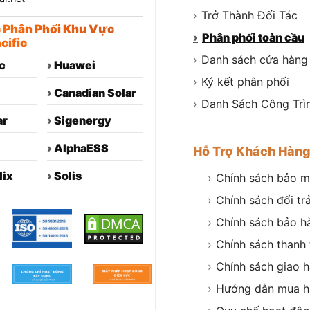
›
Trở Thành Đối Tác
c Phân Phối Khu Vực
›
Phân phối toàn cầu
cific
›
Danh sách cửa hàng
c
›
Huawei
›
Ký kết phân phối
›
Canadian Solar
›
Danh Sách Công Trì
ar
›
Sigenergy
›
AlphaESS
Hỗ Trợ Khách Hàn
lix
›
Solis
›
Chính sách bảo m
›
Chính sách đổi tr
›
Chính sách bảo h
›
Chính sách thanh
›
Chính sách giao 
›
Hướng dẫn mua h