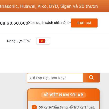
onic, Huawei, Aiko, BYD, Sigen và 20 thương hiệu kh
Xem danh sách chi nhánh
88.60.60.660
BÁO GIÁ
Năng Lực EPC
VỀ VIỆT NAM SOLAR
✓
50 Kỹ Sư Sẵn Sàng Hỗ Trợ Kỹ Thuật.