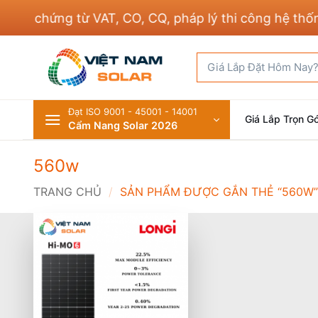
Bỏ
ủ chứng từ VAT, CO, CQ, pháp lý thi công hệ thống đ
qua
nội
Tìm
dung
kiếm:
Đạt ISO 9001 - 45001 - 14001
Giá Lắp Trọn Gó
Cẩm Nang Solar 2026
560w
TRANG CHỦ
/
SẢN PHẨM ĐƯỢC GẮN THẺ “560W”