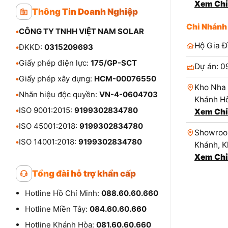
Xem Chỉ
Thông Tin Doanh Nghiệp
Chi Nhánh
•
CÔNG TY TNHH VIỆT NAM SOLAR
Hộ Gia Đ
•
ĐKKD:
0315209693
•
Giấy phép điện lực:
175/GP-SCT
Dự án: 0
•
Giấy phép xây dựng:
HCM-00076550
Kho Nha 
•
Nhãn hiệu độc quyền:
VN-4-0604703
Khánh Hò
•
ISO 9001:2015:
9199302834780
Xem Chỉ
•
ISO 45001:2018:
9199302834780
Showroom
•
ISO 14001:2018:
9199302834780
Khánh, K
Xem Chỉ
Tổng đài hỗ trợ khẩn cấp
Hotline Hồ Chí Minh:
088.60.60.660
Hotline Miền Tây:
084.60.60.660
Hotline Khánh Hòa:
081.60.60.660