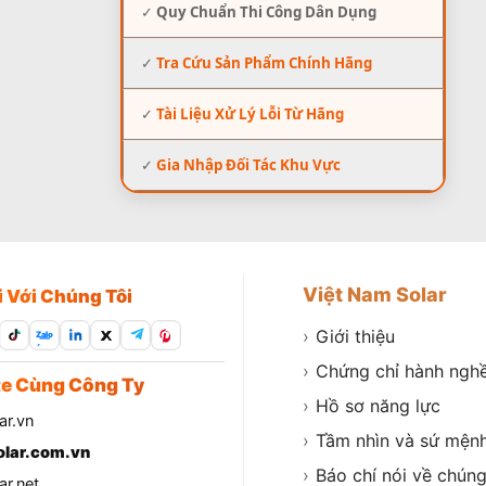
✓
Quy Chuẩn Thi Công Dân Dụng
✓
Tra Cứu Sản Phẩm Chính Hãng
✓
Tài Liệu Xử Lý Lỗi Từ Hãng
✓
Gia Nhập Đối Tác Khu Vực
Việt Nam Solar
i Với Chúng Tôi
›
Giới thiệu
Zalo
›
Chứng chỉ hành ngh
e Cùng Công Ty
›
Hồ sơ năng lực
ar.vn
›
Tầm nhìn và sứ mện
lar.com.vn
›
Báo chí nói về chúng
r.net