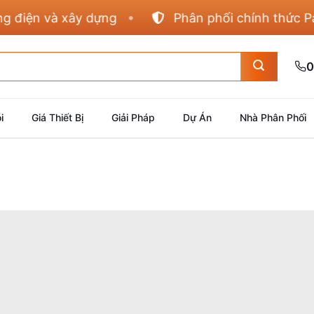
iện và xây dựng
Phân phối chính thức Panas
0
i
Giá Thiết Bị
Giải Pháp
Dự Án
Nhà Phân Phối