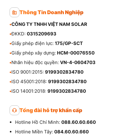
Thông Tin Doanh Nghiệp
•
CÔNG TY TNHH VIỆT NAM SOLAR
•
ĐKKD:
0315209693
•
Giấy phép điện lực:
175/GP-SCT
•
Giấy phép xây dựng:
HCM-00076550
•
Nhãn hiệu độc quyền:
VN-4-0604703
•
ISO 9001:2015:
9199302834780
•
ISO 45001:2018:
9199302834780
•
ISO 14001:2018:
9199302834780
Tổng đài hỗ trợ khẩn cấp
Hotline Hồ Chí Minh:
088.60.60.660
Hotline Miền Tây:
084.60.60.660