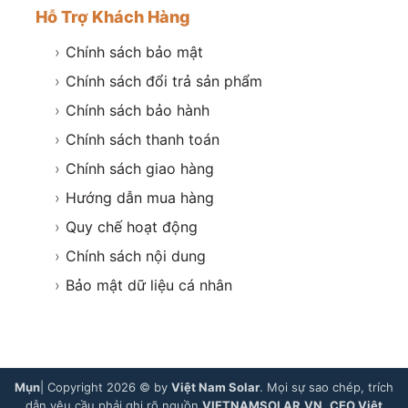
Hỗ Trợ Khách Hàng
›
Chính sách bảo mật
›
Chính sách đổi trả sản phẩm
›
Chính sách bảo hành
›
Chính sách thanh toán
›
Chính sách giao hàng
›
Hướng dẫn mua hàng
›
Quy chế hoạt động
›
Chính sách nội dung
›
Bảo mật dữ liệu cá nhân
Mụn
| Copyright 2026 © by
Việt Nam Solar
. Mọi sự sao chép, trích
dẫn yêu cầu phải ghi rõ nguồn
VIETNAMSOLAR.VN
.
CEO Việt