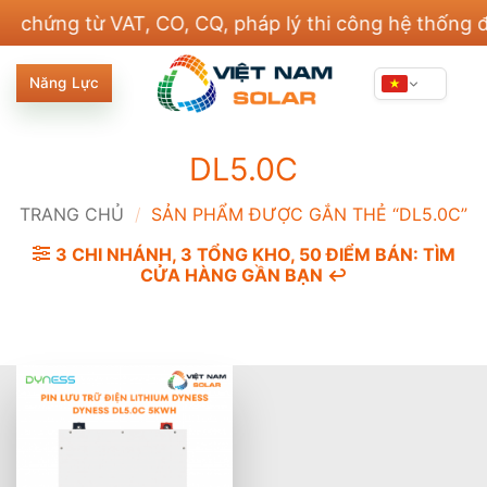
Bỏ
ng từ VAT, CO, CQ, pháp lý thi công hệ thống điện 
qua
nội
Năng Lực
dung
DL5.0C
TRANG CHỦ
/
SẢN PHẨM ĐƯỢC GẮN THẺ “DL5.0C”
3 CHI NHÁNH, 3 TỔNG KHO, 50 ĐIỂM BÁN: TÌM
CỬA HÀNG GẦN BẠN ↩️