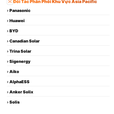
Đối Tác Phân Phối Khu Vực Asia Pacific
›
Panasonic
›
Huawei
›
BYD
›
Canadian Solar
›
Trina Solar
›
Sigenergy
›
Aiko
›
AlphaESS
›
Anker Solix
›
Solis