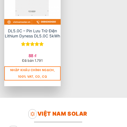
DL5.0C – Pin Lưu Trữ Điện
Lithium Dyness DL5.0C 5kWh
Được xếp
hạng
5
5
88
₫
sao
Đã bán 1.791
NHẬP KHẨU CHÍNH NGẠCH,
100% VAT, CO, CQ
VIỆT NAM SOLAR