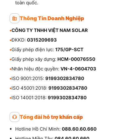
toàn quốc.
Thông Tin Doanh Nghiệp
•
CÔNG TY TNHH VIỆT NAM SOLAR
•
ĐKKD:
0315209693
•
Giấy phép điện lực:
175/GP-SCT
•
Giấy phép xây dựng:
HCM-00076550
•
Nhãn hiệu độc quyền:
VN-4-0604703
•
ISO 9001:2015:
9199302834780
•
ISO 45001:2018:
9199302834780
•
ISO 14001:2018:
9199302834780
Tổng đài hỗ trợ khẩn cấp
Hotline Hồ Chí Minh:
088.60.60.660
Hotline Miền Tây:
084.60.60.660