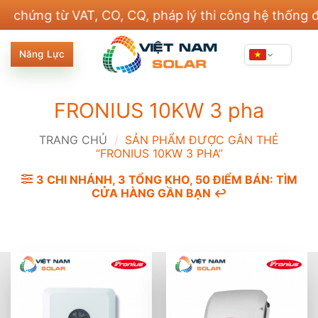
Bỏ
ng từ VAT, CO, CQ, pháp lý thi công hệ thống điện v
qua
nội
Năng Lực
dung
FRONIUS 10KW 3 pha
TRANG CHỦ
/
SẢN PHẨM ĐƯỢC GẮN THẺ
“FRONIUS 10KW 3 PHA”
3 CHI NHÁNH, 3 TỔNG KHO, 50 ĐIỂM BÁN: TÌM
CỬA HÀNG GẦN BẠN ↩️