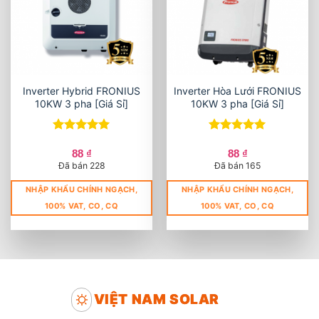
Inverter Hybrid FRONIUS
Inverter Hòa Lưới FRONIUS
10KW 3 pha [Giá Sỉ]
10KW 3 pha [Giá Sỉ]
Được xếp
Được xếp
hạng
5
5
hạng
5
5
88
₫
88
₫
sao
sao
Đã bán 228
Đã bán 165
NHẬP KHẨU CHÍNH NGẠCH,
NHẬP KHẨU CHÍNH NGẠCH,
100% VAT, CO, CQ
100% VAT, CO, CQ
VIỆT NAM SOLAR