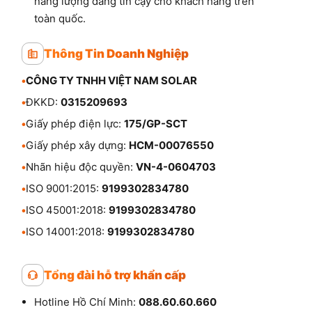
năng lượng đáng tin cậy cho khách hàng trên
toàn quốc.
Thông Tin Doanh Nghiệp
•
CÔNG TY TNHH VIỆT NAM SOLAR
•
ĐKKD:
0315209693
•
Giấy phép điện lực:
175/GP-SCT
•
Giấy phép xây dựng:
HCM-00076550
•
Nhãn hiệu độc quyền:
VN-4-0604703
•
ISO 9001:2015:
9199302834780
•
ISO 45001:2018:
9199302834780
•
ISO 14001:2018:
9199302834780
Tổng đài hỗ trợ khẩn cấp
Hotline Hồ Chí Minh:
088.60.60.660