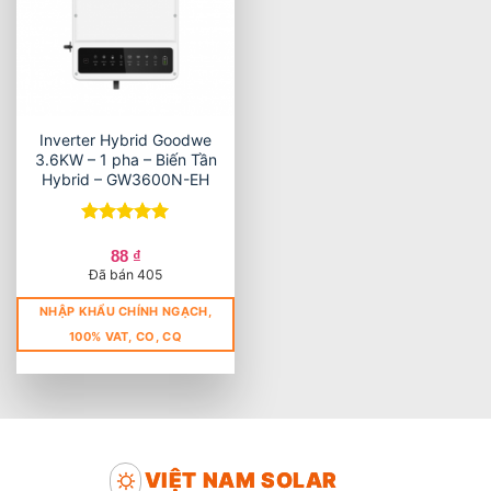
Inverter Hybrid Goodwe
3.6KW – 1 pha – Biến Tần
Hybrid – GW3600N-EH
Được xếp
hạng
5
5
88
₫
sao
Đã bán 405
NHẬP KHẨU CHÍNH NGẠCH,
100% VAT, CO, CQ
VIỆT NAM SOLAR