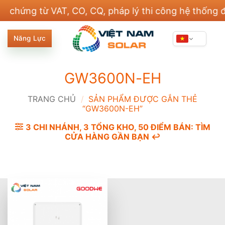
Bỏ
ng từ VAT, CO, CQ, pháp lý thi công hệ thống điện 
qua
nội
Năng Lực
dung
GW3600N-EH
TRANG CHỦ
/
SẢN PHẨM ĐƯỢC GẮN THẺ
“GW3600N-EH”
3 CHI NHÁNH, 3 TỔNG KHO, 50 ĐIỂM BÁN: TÌM
CỬA HÀNG GẦN BẠN ↩️