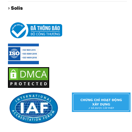
›
Solis