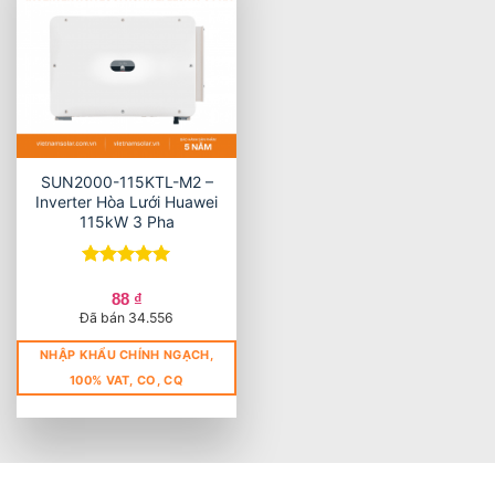
SUN2000-115KTL-M2 –
Inverter Hòa Lưới Huawei
115kW 3 Pha
Được xếp
hạng
5
5
88
₫
sao
Đã bán 34.556
NHẬP KHẨU CHÍNH NGẠCH,
100% VAT, CO, CQ