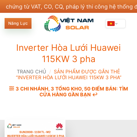
Bỏ
ng từ VAT, CO, CQ, pháp lý thi công hệ thống điện 
qua
nội
Năng Lực
dung
Inverter Hòa Lưới Huawei
115KW 3 pha
TRANG CHỦ
/
SẢN PHẨM ĐƯỢC GẮN THẺ
“INVERTER HÒA LƯỚI HUAWEI 115KW 3 PHA”
3 CHI NHÁNH, 3 TỔNG KHO, 50 ĐIỂM BÁN: TÌM
CỬA HÀNG GẦN BẠN ↩️