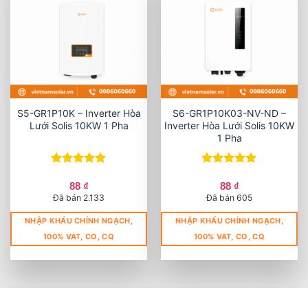
S5-GR1P10K – Inverter Hòa
S6-GR1P10K03-NV-ND –
Lưới Solis 10KW 1 Pha
Inverter Hòa Lưới Solis 10KW
1 Pha
Được xếp
Được xếp
hạng
5
5
hạng
5
5
88
₫
88
₫
sao
sao
Đã bán 2.133
Đã bán 605
NHẬP KHẨU CHÍNH NGẠCH,
NHẬP KHẨU CHÍNH NGẠCH,
100% VAT, CO, CQ
100% VAT, CO, CQ