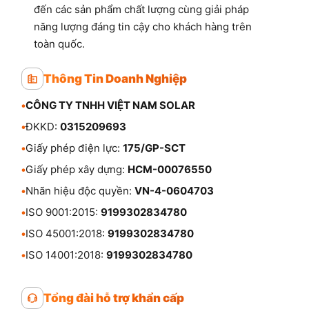
đến các sản phẩm chất lượng cùng giải pháp
năng lượng đáng tin cậy cho khách hàng trên
toàn quốc.
Thông Tin Doanh Nghiệp
•
CÔNG TY TNHH VIỆT NAM SOLAR
•
ĐKKD:
0315209693
•
Giấy phép điện lực:
175/GP-SCT
•
Giấy phép xây dựng:
HCM-00076550
•
Nhãn hiệu độc quyền:
VN-4-0604703
•
ISO 9001:2015:
9199302834780
•
ISO 45001:2018:
9199302834780
•
ISO 14001:2018:
9199302834780
Tổng đài hỗ trợ khẩn cấp