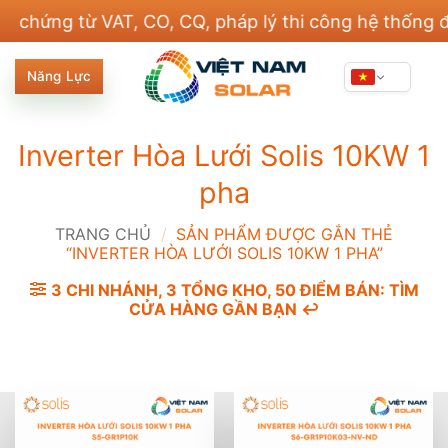
Bỏ
ng từ VAT, CO, CQ, pháp lý thi công hệ thống điện v
qua
nội
Năng Lực
dung
Inverter Hòa Lưới Solis 10KW 1
pha
TRANG CHỦ
/
SẢN PHẨM ĐƯỢC GẮN THẺ
“INVERTER HÒA LƯỚI SOLIS 10KW 1 PHA”
3 CHI NHÁNH, 3 TỔNG KHO, 50 ĐIỂM BÁN: TÌM
CỬA HÀNG GẦN BẠN ↩️