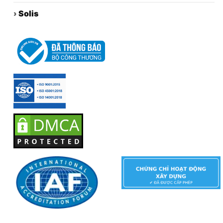
›
Solis