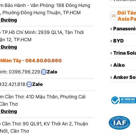
m Bảo Hành - Văn Phòng: 188 Đông Hưng
1, Phường Đông Hưng Thuận, TP.HCM
Đối Tá
Asia Pa
 Đường
›
Panasoni
 TP.Hồ Chí Minh: 2939 QL1A, Tân Thới
ận 12, TP.HCM
›
BYD
 Đường
›
Trina Sol
 Miền Tây - 084.60.60.660
›
Aiko
ình: 0396.796.229
Zalo
›
Anker So
932.421.818
Zalo
m Cần Thơ: 41D Mậu Thân, Phường Cái
 Cần Thơ
 Đường
 Cần Thơ: 90 QL91, KV Thới An 2, Thuận
 Nốt, Cần Thơ