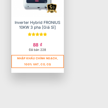
Inverter Hybrid FRONIUS
10KW 3 pha [Giá Sỉ]
Được xếp
hạng
5
5
88
₫
sao
Đã bán 228
NHẬP KHẨU CHÍNH NGẠCH,
100% VAT, CO, CQ