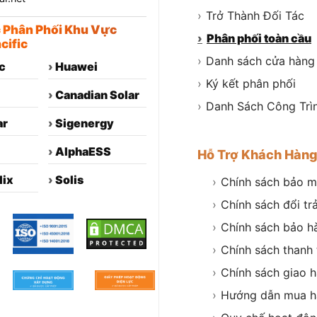
›
Trở Thành Đối Tác
c Phân Phối Khu Vực
›
Phân phối toàn cầu
cific
›
Danh sách cửa hàng
c
›
Huawei
›
Ký kết phân phối
›
Canadian Solar
›
Danh Sách Công Trì
ar
›
Sigenergy
›
AlphaESS
Hỗ Trợ Khách Hàn
lix
›
Solis
›
Chính sách bảo m
›
Chính sách đổi tr
›
Chính sách bảo h
›
Chính sách thanh
›
Chính sách giao 
›
Hướng dẫn mua h