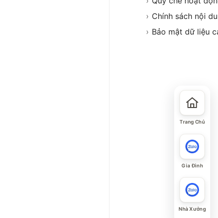
›
Quy chế hoạt độ
›
Chính sách nội d
›
Bảo mật dữ liệu c
Trang Chủ
Gia Đình
Nhà Xưởng