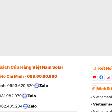
Sách Cửa Hàng Việt Nam Solar
Kết Nố
 Hồ Chí Minh - 088.60.60.660
ình: 0993.620.620
Zalo
WebSit
981.982.979
Zalo
›
Vietnamsol
›
Vietnamso
962.485.284
Zalo
›
Vietnamsola