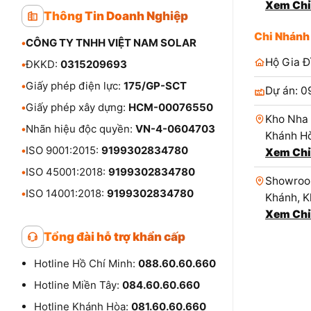
Xem Chỉ
Thông Tin Doanh Nghiệp
Chi Nhánh
•
CÔNG TY TNHH VIỆT NAM SOLAR
Hộ Gia Đ
•
ĐKKD:
0315209693
•
Giấy phép điện lực:
175/GP-SCT
Dự án: 0
•
Giấy phép xây dựng:
HCM-00076550
Kho Nha 
•
Nhãn hiệu độc quyền:
VN-4-0604703
Khánh Hò
•
ISO 9001:2015:
9199302834780
Xem Chỉ
•
ISO 45001:2018:
9199302834780
Showroom
•
ISO 14001:2018:
9199302834780
Khánh, K
Xem Chỉ
Tổng đài hỗ trợ khẩn cấp
Hotline Hồ Chí Minh:
088.60.60.660
Hotline Miền Tây:
084.60.60.660
Hotline Khánh Hòa:
081.60.60.660