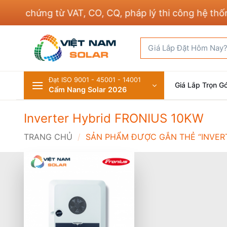
Bỏ
đủ chứng từ VAT, CO, CQ, pháp lý thi công hệ thống 
qua
nội
Tìm
dung
kiếm:
Đạt ISO 9001 - 45001 - 14001
Giá Lắp Trọn Gó
Cẩm Nang Solar 2026
Inverter Hybrid FRONIUS 10KW
TRANG CHỦ
/
SẢN PHẨM ĐƯỢC GẮN THẺ “INVERT