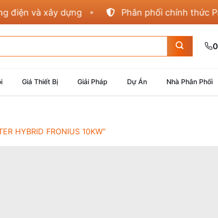
điện và xây dựng
Phân phối chính thức Pana
0
i
Giá Thiết Bị
Giải Pháp
Dự Án
Nhà Phân Phối
ER HYBRID FRONIUS 10KW”