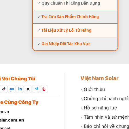
✓
Quy Chuẩn Thi Công Dân Dụng
✓
Tra Cứu Sản Phẩm Chính Hãng
✓
Tài Liệu Xử Lý Lỗi Từ Hãng
✓
Gia Nhập Đối Tác Khu Vực
Việt Nam Solar
i Với Chúng Tôi
›
Giới thiệu
Zalo
›
Chứng chỉ hành ngh
e Cùng Công Ty
›
Hồ sơ năng lực
ar.vn
›
Tầm nhìn và sứ mện
lar.com.vn
›
Báo chí nói về chúng
r.net