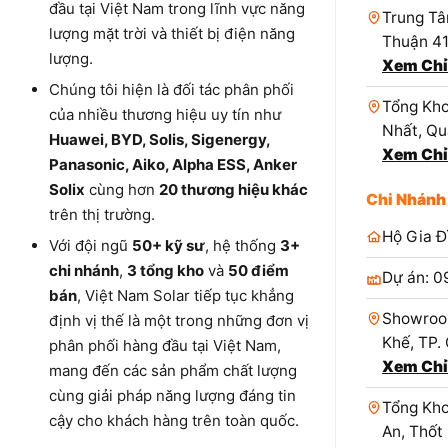
đầu tại Việt Nam trong lĩnh vực năng
Trung Tâ
lượng mặt trời và thiết bị điện năng
Thuận 4
lượng.
Xem Chỉ
Chúng tôi hiện là đối tác phân phối
Tổng Kho
của nhiều thương hiệu uy tín như
Nhất, Qu
Huawei, BYD, Solis, Sigenergy,
Xem Chỉ
Panasonic, Aiko, Alpha ESS, Anker
Solix
cùng hơn
20 thương hiệu khác
Chi Nhánh
trên thị trường.
Hộ Gia Đ
Với đội ngũ
50+ kỹ sư
, hệ thống
3+
chi nhánh
,
3 tổng kho
và
50 điểm
Dự án: 0
bán
, Việt Nam Solar tiếp tục khẳng
Showroo
định vị thế là một trong những đơn vị
Khế, TP.
phân phối hàng đầu tại Việt Nam,
Xem Chỉ
mang đến các sản phẩm chất lượng
cùng giải pháp năng lượng đáng tin
Tổng Kho
cậy cho khách hàng trên toàn quốc.
An, Thốt