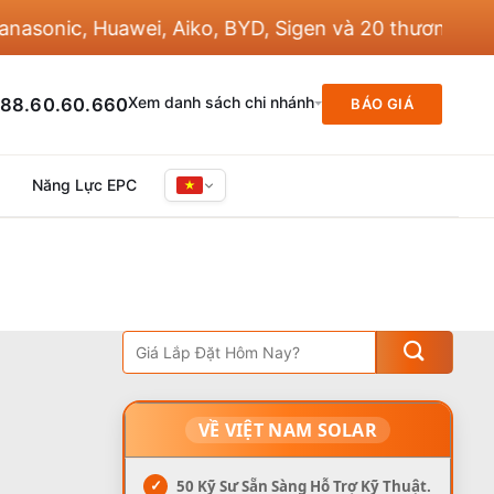
sonic, Huawei, Aiko, BYD, Sigen và 20 thương hiệu k
Xem danh sách chi nhánh
88.60.60.660
BÁO GIÁ
Năng Lực EPC
VỀ VIỆT NAM SOLAR
✓
50 Kỹ Sư Sẵn Sàng Hỗ Trợ Kỹ Thuật.