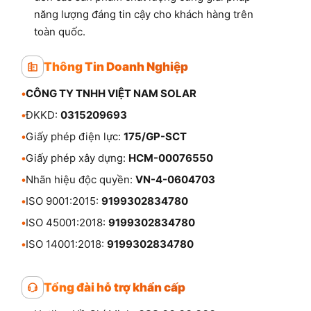
năng lượng đáng tin cậy cho khách hàng trên
toàn quốc.
Thông Tin Doanh Nghiệp
•
CÔNG TY TNHH VIỆT NAM SOLAR
•
ĐKKD:
0315209693
•
Giấy phép điện lực:
175/GP-SCT
•
Giấy phép xây dựng:
HCM-00076550
•
Nhãn hiệu độc quyền:
VN-4-0604703
•
ISO 9001:2015:
9199302834780
•
ISO 45001:2018:
9199302834780
•
ISO 14001:2018:
9199302834780
Tổng đài hỗ trợ khẩn cấp