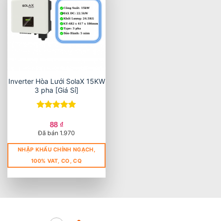
Inverter Hòa Lưới SolaX 15KW
3 pha [Giá Sỉ]
Được xếp
hạng
5
5
88
₫
sao
Đã bán 1.970
NHẬP KHẨU CHÍNH NGẠCH,
100% VAT, CO, CQ