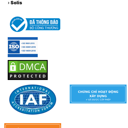
›
Solis