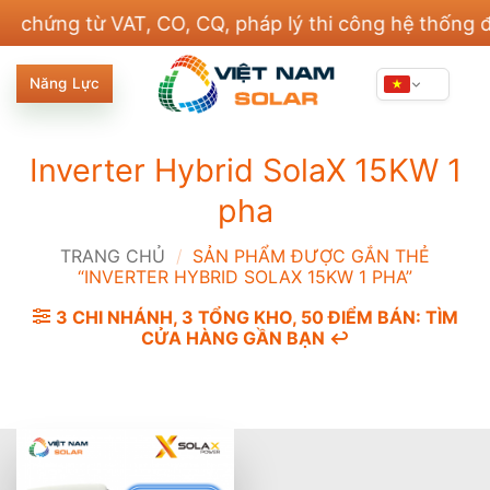
Bỏ
ng từ VAT, CO, CQ, pháp lý thi công hệ thống điện 
qua
nội
Năng Lực
dung
Inverter Hybrid SolaX 15KW 1
pha
TRANG CHỦ
/
SẢN PHẨM ĐƯỢC GẮN THẺ
“INVERTER HYBRID SOLAX 15KW 1 PHA”
3 CHI NHÁNH, 3 TỔNG KHO, 50 ĐIỂM BÁN: TÌM
CỬA HÀNG GẦN BẠN ↩️