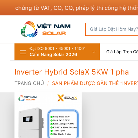
Bỏ
ủ chứng từ VAT, CO, CQ, pháp lý thi công hệ thống đ
qua
nội
Tìm
dung
kiếm:
Đạt ISO 9001 - 45001 - 14001
Giá Lắp Trọn Gó
Cẩm Nang Solar 2026
Inverter Hybrid SolaX 5KW 1 pha
TRANG CHỦ
/
SẢN PHẨM ĐƯỢC GẮN THẺ “INVERT