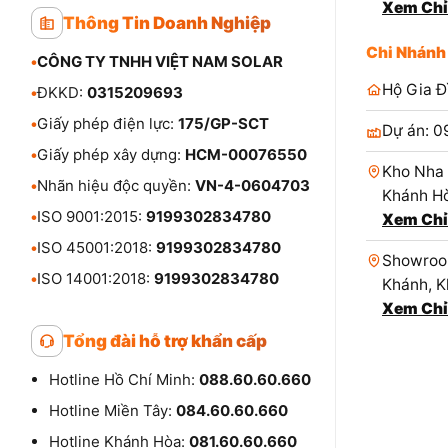
Xem Chỉ
Thông Tin Doanh Nghiệp
Chi Nhánh
•
CÔNG TY TNHH VIỆT NAM SOLAR
Hộ Gia Đ
•
ĐKKD:
0315209693
•
Giấy phép điện lực:
175/GP-SCT
Dự án: 0
•
Giấy phép xây dựng:
HCM-00076550
Kho Nha 
•
Nhãn hiệu độc quyền:
VN-4-0604703
Khánh Hò
•
ISO 9001:2015:
9199302834780
Xem Chỉ
•
ISO 45001:2018:
9199302834780
Showroom
•
ISO 14001:2018:
9199302834780
Khánh, K
Xem Chỉ
Tổng đài hỗ trợ khẩn cấp
Hotline Hồ Chí Minh:
088.60.60.660
Hotline Miền Tây:
084.60.60.660
Hotline Khánh Hòa:
081.60.60.660