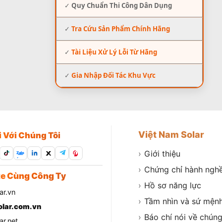
✓
Quy Chuẩn Thi Công Dân Dụng
✓
Tra Cứu Sản Phẩm Chính Hãng
✓
Tài Liệu Xử Lý Lỗi Từ Hãng
✓
Gia Nhập Đối Tác Khu Vực
Việt Nam Solar
i Với Chúng Tôi
›
Giới thiệu
Zalo
›
Chứng chỉ hành ngh
e Cùng Công Ty
›
Hồ sơ năng lực
ar.vn
›
Tầm nhìn và sứ mện
lar.com.vn
›
Báo chí nói về chúng
r.net