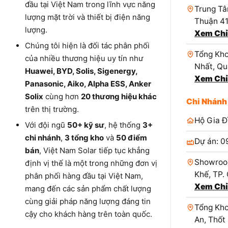
đầu tại Việt Nam trong lĩnh vực năng
Trung Tâ
lượng mặt trời và thiết bị điện năng
Thuận 4
lượng.
Xem Chỉ
Chúng tôi hiện là đối tác phân phối
Tổng Kho
của nhiều thương hiệu uy tín như
Nhất, Qu
Huawei, BYD, Solis, Sigenergy,
Xem Chỉ
Panasonic, Aiko, Alpha ESS, Anker
Solix
cùng hơn
20 thương hiệu khác
Chi Nhánh
trên thị trường.
Hộ Gia Đ
Với đội ngũ
50+ kỹ sư
, hệ thống
3+
chi nhánh
,
3 tổng kho
và
50 điểm
Dự án: 0
bán
, Việt Nam Solar tiếp tục khẳng
Showroo
định vị thế là một trong những đơn vị
Khế, TP.
phân phối hàng đầu tại Việt Nam,
Xem Chỉ
mang đến các sản phẩm chất lượng
cùng giải pháp năng lượng đáng tin
Tổng Kho
cậy cho khách hàng trên toàn quốc.
An, Thốt