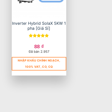
Inverter Hybrid SolaX 5KW 1
pha [Giá Sỉ]
Được xếp
hạng
5
5
88
₫
sao
Đã bán 2.957
NHẬP KHẨU CHÍNH NGẠCH,
100% VAT, CO, CQ