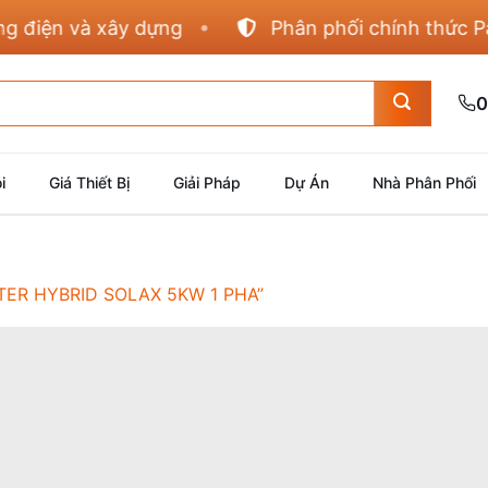
iện và xây dựng
Phân phối chính thức Panas
0
i
Giá Thiết Bị
Giải Pháp
Dự Án
Nhà Phân Phối
ER HYBRID SOLAX 5KW 1 PHA”