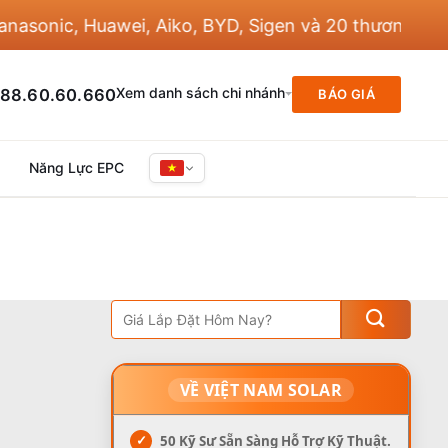
onic, Huawei, Aiko, BYD, Sigen và 20 thương hiệu kh
Xem danh sách chi nhánh
88.60.60.660
BÁO GIÁ
Năng Lực EPC
VỀ VIỆT NAM SOLAR
✓
50 Kỹ Sư Sẵn Sàng Hỗ Trợ Kỹ Thuật.