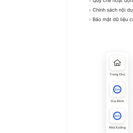
›
Quy chế hoạt độ
›
Chính sách nội d
›
Bảo mật dữ liệu c
Trang Chủ
Gia Đình
Nhà Xưởng