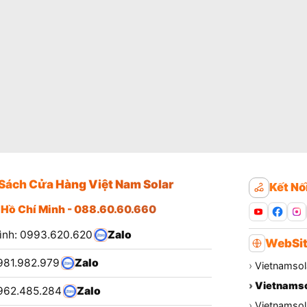
Sách Cửa Hàng Việt Nam Solar
Kết Nố
 Hồ Chí Minh - 088.60.60.660
ình: 0993.620.620
Zalo
WebSit
981.982.979
Zalo
›
Vietnamsol
›
Vietnamso
962.485.284
Zalo
›
Vietnamsola