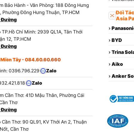
m Bảo Hành - Văn Phòng: 188 Đông Hưng
1, Phường Đông Hưng Thuận, TP.HCM
Đối Tá
Asia Pa
 Đường
›
Panasoni
 TP.Hồ Chí Minh: 2939 QL1A, Tân Thới
ận 12, TP.HCM
›
BYD
 Đường
›
Trina Sol
 Miền Tây - 084.60.60.660
›
Aiko
ình: 0396.796.229
Zalo
›
Anker So
932.421.818
Zalo
m Cần Thơ: 41D Mậu Thân, Phường Cái
 Cần Thơ
 Đường
 Cần Thơ: 90 QL91, KV Thới An 2, Thuận
 Nốt, Cần Thơ