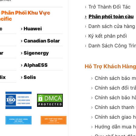
›
Trở Thành Đối Tác
c Phân Phối Khu Vực
›
Phân phối toàn cầu
cific
›
Danh sách cửa hàng
c
›
Huawei
›
Ký kết phân phối
›
Canadian Solar
›
Danh Sách Công Trì
ar
›
Sigenergy
›
AlphaESS
Hỗ Trợ Khách Hàn
lix
›
Solis
›
Chính sách bảo m
›
Chính sách đổi tr
›
Chính sách bảo h
›
Chính sách thanh
›
Chính sách giao 
›
Hướng dẫn mua h