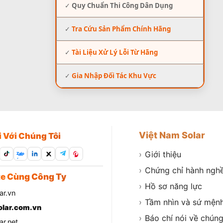
✓
Quy Chuẩn Thi Công Dân Dụng
✓
Tra Cứu Sản Phẩm Chính Hãng
✓
Tài Liệu Xử Lý Lỗi Từ Hãng
✓
Gia Nhập Đối Tác Khu Vực
Việt Nam Solar
i Với Chúng Tôi
›
Giới thiệu
Zalo
›
Chứng chỉ hành ngh
e Cùng Công Ty
›
Hồ sơ năng lực
ar.vn
›
Tầm nhìn và sứ mện
lar.com.vn
›
Báo chí nói về chúng
r.net