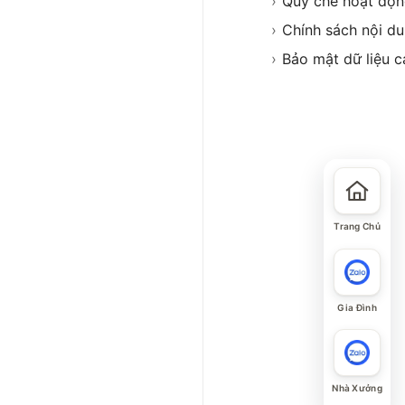
›
Quy chế hoạt độ
›
Chính sách nội d
›
Bảo mật dữ liệu c
Trang Chủ
Gia Đình
Nhà Xưởng