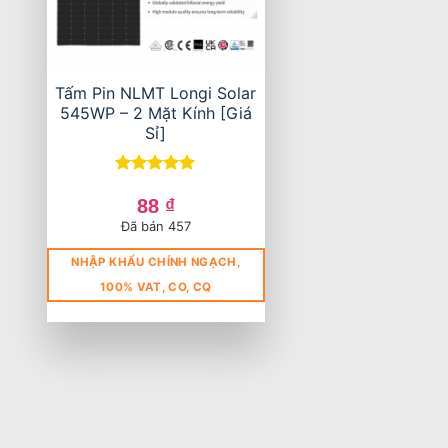
Tấm Pin NLMT Longi Solar
545WP – 2 Mặt Kính [Giá
Sỉ]
Được xếp
hạng
5
5
88
₫
sao
Đã bán 457
NHẬP KHẨU CHÍNH NGẠCH,
100% VAT, CO, CQ