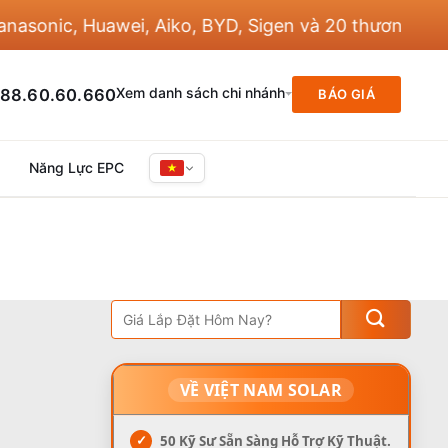
onic, Huawei, Aiko, BYD, Sigen và 20 thương hiệu kh
Xem danh sách chi nhánh
88.60.60.660
BÁO GIÁ
Năng Lực EPC
VỀ VIỆT NAM SOLAR
✓
50 Kỹ Sư Sẵn Sàng Hỗ Trợ Kỹ Thuật.