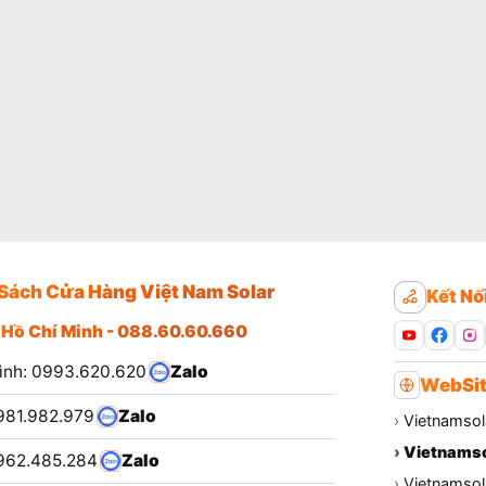
Sách Cửa Hàng Việt Nam Solar
Kết Nố
 Hồ Chí Minh - 088.60.60.660
ình: 0993.620.620
Zalo
WebSit
981.982.979
Zalo
›
Vietnamsol
›
Vietnamso
962.485.284
Zalo
›
Vietnamsola