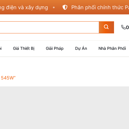
iện và xây dựng
Phân phối chính thức Panas
0
i
Giá Thiết Bị
Giải Pháp
Dự Án
Nhà Phân Phối
 545W”