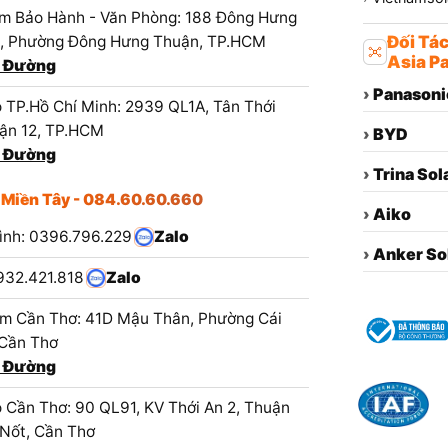
m Bảo Hành - Văn Phòng: 188 Đông Hưng
1, Phường Đông Hưng Thuận, TP.HCM
Đối Tá
Asia Pa
 Đường
›
Panasoni
 TP.Hồ Chí Minh: 2939 QL1A, Tân Thới
ận 12, TP.HCM
›
BYD
 Đường
›
Trina Sol
 Miền Tây - 084.60.60.660
›
Aiko
ình: 0396.796.229
Zalo
›
Anker So
932.421.818
Zalo
m Cần Thơ: 41D Mậu Thân, Phường Cái
 Cần Thơ
 Đường
 Cần Thơ: 90 QL91, KV Thới An 2, Thuận
 Nốt, Cần Thơ