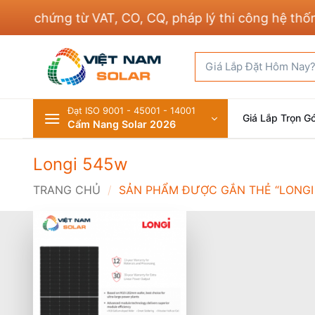
Bỏ
ủ chứng từ VAT, CO, CQ, pháp lý thi công hệ thống đ
qua
nội
Tìm
dung
kiếm:
Đạt ISO 9001 - 45001 - 14001
Giá Lắp Trọn Gó
Cẩm Nang Solar 2026
Longi 545w
TRANG CHỦ
/
SẢN PHẨM ĐƯỢC GẮN THẺ “LONGI