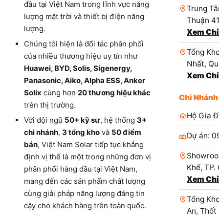
đầu tại Việt Nam trong lĩnh vực năng
Trung Tâ
lượng mặt trời và thiết bị điện năng
Thuận 4
lượng.
Xem Chỉ
Chúng tôi hiện là đối tác phân phối
Tổng Kho
của nhiều thương hiệu uy tín như
Nhất, Qu
Huawei, BYD, Solis, Sigenergy,
Xem Chỉ
Panasonic, Aiko, Alpha ESS, Anker
Solix
cùng hơn
20 thương hiệu khác
Chi Nhánh
trên thị trường.
Hộ Gia Đ
Với đội ngũ
50+ kỹ sư
, hệ thống
3+
chi nhánh
,
3 tổng kho
và
50 điểm
Dự án: 0
bán
, Việt Nam Solar tiếp tục khẳng
Showroo
định vị thế là một trong những đơn vị
Khế, TP.
phân phối hàng đầu tại Việt Nam,
Xem Chỉ
mang đến các sản phẩm chất lượng
cùng giải pháp năng lượng đáng tin
Tổng Kho
cậy cho khách hàng trên toàn quốc.
An, Thốt