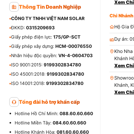
Xem Chỉ
Thông Tin Doanh Nghiệp
Chi Nhánh
•
CÔNG TY TNHH VIỆT NAM SOLAR
Hộ Gia Đ
•
ĐKKD:
0315209693
•
Giấy phép điện lực:
175/GP-SCT
Dự án: 0
•
Giấy phép xây dựng:
HCM-00076550
Kho Nha 
•
Nhãn hiệu độc quyền:
VN-4-0604703
Khánh Hò
•
ISO 9001:2015:
9199302834780
Xem Chỉ
•
ISO 45001:2018:
9199302834780
Showroom
•
ISO 14001:2018:
9199302834780
Khánh, K
Xem Chỉ
Tổng đài hỗ trợ khẩn cấp
Hotline Hồ Chí Minh:
088.60.60.660
Hotline Miền Tây:
084.60.60.660
Hotline Khánh Hòa:
081.60.60.660