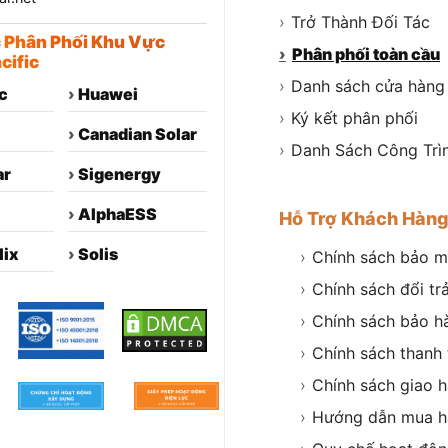
›
Trở Thành Đối Tác
c Phân Phối Khu Vực
›
Phân phối toàn cầu
cific
›
Danh sách cửa hàng
c
›
Huawei
›
Ký kết phân phối
›
Canadian Solar
›
Danh Sách Công Trì
ar
›
Sigenergy
›
AlphaESS
Hỗ Trợ Khách Hàn
lix
›
Solis
›
Chính sách bảo m
›
Chính sách đổi tr
›
Chính sách bảo h
›
Chính sách thanh
›
Chính sách giao 
›
Hướng dẫn mua h