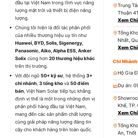
đầu tại Việt Nam trong lĩnh vực năng
Trung Tâ
lượng mặt trời và thiết bị điện năng
Thuận 4
lượng.
Xem Chỉ
Chúng tôi hiện là đối tác phân phối
Tổng Kho
của nhiều thương hiệu uy tín như
Nhất, Qu
Huawei, BYD, Solis, Sigenergy,
Xem Chỉ
Panasonic, Aiko, Alpha ESS, Anker
Solix
cùng hơn
20 thương hiệu khác
Chi Nhánh
trên thị trường.
Hộ Gia Đ
Với đội ngũ
50+ kỹ sư
, hệ thống
3+
chi nhánh
,
3 tổng kho
và
50 điểm
Dự án: 0
bán
, Việt Nam Solar tiếp tục khẳng
Showroo
định vị thế là một trong những đơn vị
Khế, TP.
phân phối hàng đầu tại Việt Nam,
Xem Chỉ
mang đến các sản phẩm chất lượng
cùng giải pháp năng lượng đáng tin
Tổng Kho
cậy cho khách hàng trên toàn quốc.
An, Thốt