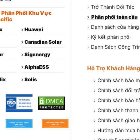
›
Trở Thành Đối Tác
c Phân Phối Khu Vực
›
Phân phối toàn cầu
cific
›
Danh sách cửa hàng
c
›
Huawei
›
Ký kết phân phối
›
Canadian Solar
›
Danh Sách Công Trì
ar
›
Sigenergy
›
AlphaESS
Hỗ Trợ Khách Hàn
lix
›
Solis
›
Chính sách bảo m
›
Chính sách đổi tr
›
Chính sách bảo h
›
Chính sách thanh
›
Chính sách giao 
›
Hướng dẫn mua h