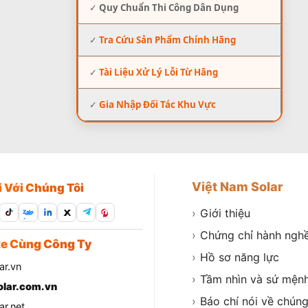
✓
Quy Chuẩn Thi Công Dân Dụng
✓
Tra Cứu Sản Phẩm Chính Hãng
✓
Tài Liệu Xử Lý Lỗi Từ Hãng
✓
Gia Nhập Đối Tác Khu Vực
Việt Nam Solar
i Với Chúng Tôi
›
Giới thiệu
Zalo
›
Chứng chỉ hành ngh
e Cùng Công Ty
›
Hồ sơ năng lực
ar.vn
›
Tầm nhìn và sứ mện
lar.com.vn
›
Báo chí nói về chúng
r.net