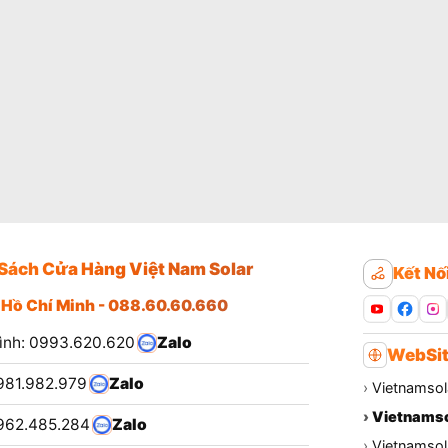
Sách Cửa Hàng Việt Nam Solar
Kết Nố
 Hồ Chí Minh - 088.60.60.660
ình: 0993.620.620
Zalo
WebSit
981.982.979
Zalo
›
Vietnamsol
›
Vietnamso
962.485.284
Zalo
›
Vietnamsola