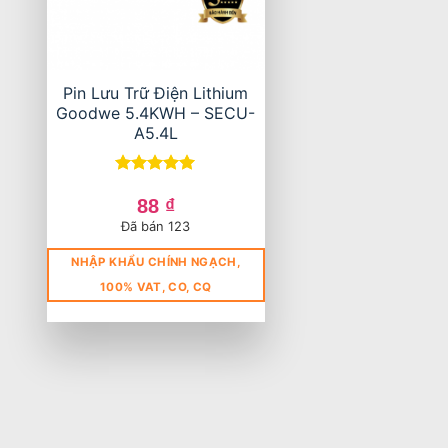
Pin Lưu Trữ Điện Lithium
Goodwe 5.4KWH – SECU-
A5.4L
Được xếp
hạng
5
5
88
₫
sao
Đã bán 123
NHẬP KHẨU CHÍNH NGẠCH,
100% VAT, CO, CQ