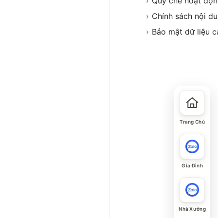
›
Quy chế hoạt độ
›
Chính sách nội d
›
Bảo mật dữ liệu c
Trang Chủ
Gia Đình
Nhà Xưởng