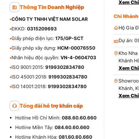
Xem Chỉ
Thông Tin Doanh Nghiệp
Chi Nhánh
•
CÔNG TY TNHH VIỆT NAM SOLAR
Hộ Gia Đ
•
ĐKKD:
0315209693
•
Giấy phép điện lực:
175/GP-SCT
Dự án: 0
•
Giấy phép xây dựng:
HCM-00076550
Kho Nha 
•
Nhãn hiệu độc quyền:
VN-4-0604703
Khánh Hò
•
ISO 9001:2015:
9199302834780
Xem Chỉ
•
ISO 45001:2018:
9199302834780
Showroom
•
ISO 14001:2018:
9199302834780
Khánh, K
Xem Chỉ
Tổng đài hỗ trợ khẩn cấp
Hotline Hồ Chí Minh:
088.60.60.660
Hotline Miền Tây:
084.60.60.660
Hotline Khánh Hòa:
081.60.60.660