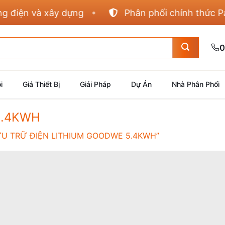
iện và xây dựng
Phân phối chính thức Panas
0
i
Giá Thiết Bị
Giải Pháp
Dự Án
Nhà Phân Phối
 5.4KWH
U TRỮ ĐIỆN LITHIUM GOODWE 5.4KWH”