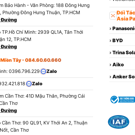
m Bảo Hành - Văn Phòng: 188 Đông Hưng
1, Phường Đông Hưng Thuận, TP.HCM
Đối Tá
Asia Pa
 Đường
›
Panasoni
 TP.Hồ Chí Minh: 2939 QL1A, Tân Thới
ận 12, TP.HCM
›
BYD
 Đường
›
Trina Sol
 Miền Tây - 084.60.60.660
›
Aiko
ình: 0396.796.229
Zalo
›
Anker So
932.421.818
Zalo
m Cần Thơ: 41D Mậu Thân, Phường Cái
 Cần Thơ
 Đường
 Cần Thơ: 90 QL91, KV Thới An 2, Thuận
 Nốt, Cần Thơ