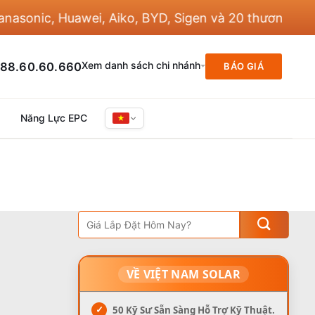
onic, Huawei, Aiko, BYD, Sigen và 20 thương hiệu kh
Xem danh sách chi nhánh
88.60.60.660
BÁO GIÁ
Năng Lực EPC
VỀ VIỆT NAM SOLAR
✓
50 Kỹ Sư Sẵn Sàng Hỗ Trợ Kỹ Thuật.