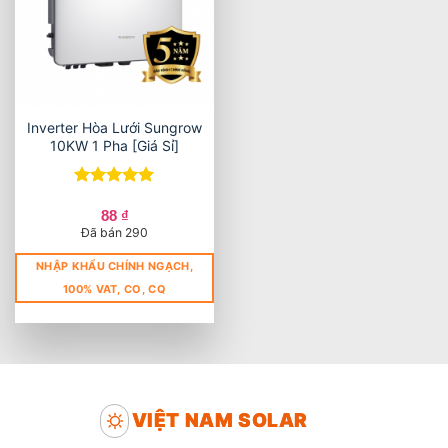
Inverter Hòa Lưới Sungrow
10KW 1 Pha [Giá Sỉ]
Được xếp
hạng
5
5
88
₫
sao
Đã bán 290
NHẬP KHẨU CHÍNH NGẠCH,
100% VAT, CO, CQ
VIỆT NAM SOLAR