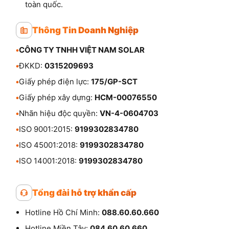
toàn quốc.
Thông Tin Doanh Nghiệp
•
CÔNG TY TNHH VIỆT NAM SOLAR
•
ĐKKD:
0315209693
•
Giấy phép điện lực:
175/GP-SCT
•
Giấy phép xây dựng:
HCM-00076550
•
Nhãn hiệu độc quyền:
VN-4-0604703
•
ISO 9001:2015:
9199302834780
•
ISO 45001:2018:
9199302834780
•
ISO 14001:2018:
9199302834780
Tổng đài hỗ trợ khẩn cấp
Hotline Hồ Chí Minh:
088.60.60.660
Hotline Miền Tây:
084.60.60.660