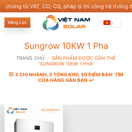
Bỏ
ng từ VAT, CO, CQ, pháp lý thi công hệ thống điện 
qua
nội
Năng Lực
dung
Sungrow 10KW 1 Pha
TRANG CHỦ
/
SẢN PHẨM ĐƯỢC GẮN THẺ
“SUNGROW 10KW 1 PHA”
3 CHI NHÁNH, 3 TỔNG KHO, 50 ĐIỂM BÁN: TÌM
CỬA HÀNG GẦN BẠN ↩️