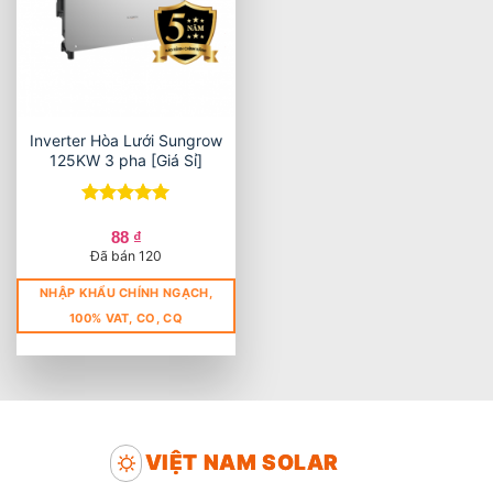
Inverter Hòa Lưới Sungrow
125KW 3 pha [Giá Sỉ]
Được xếp
hạng
5
5
88
₫
sao
Đã bán 120
NHẬP KHẨU CHÍNH NGẠCH,
100% VAT, CO, CQ
VIỆT NAM SOLAR