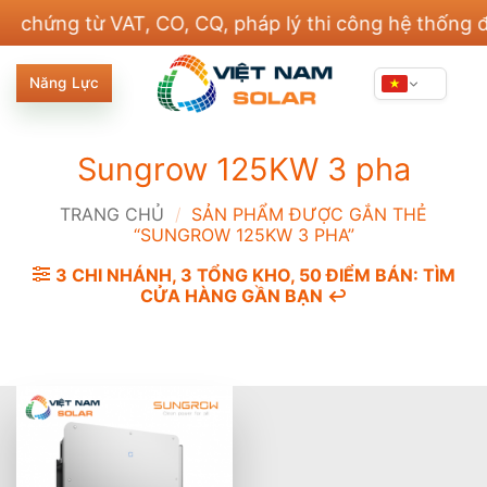
Bỏ
ng từ VAT, CO, CQ, pháp lý thi công hệ thống điện v
qua
nội
Năng Lực
dung
Sungrow 125KW 3 pha
TRANG CHỦ
/
SẢN PHẨM ĐƯỢC GẮN THẺ
“SUNGROW 125KW 3 PHA”
3 CHI NHÁNH, 3 TỔNG KHO, 50 ĐIỂM BÁN: TÌM
CỬA HÀNG GẦN BẠN ↩️