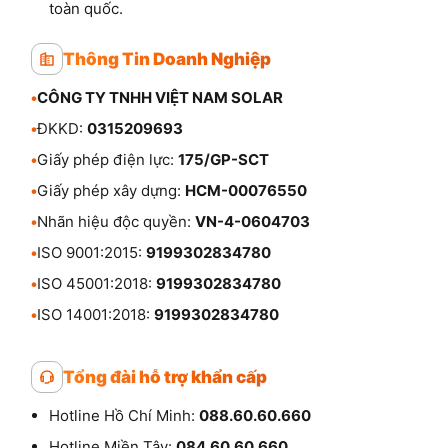
toàn quốc.
Thông Tin Doanh Nghiệp
•
CÔNG TY TNHH VIỆT NAM SOLAR
•
ĐKKD:
0315209693
•
Giấy phép điện lực:
175/GP-SCT
•
Giấy phép xây dựng:
HCM-00076550
•
Nhãn hiệu độc quyền:
VN-4-0604703
•
ISO 9001:2015:
9199302834780
•
ISO 45001:2018:
9199302834780
•
ISO 14001:2018:
9199302834780
Tổng đài hỗ trợ khẩn cấp
Hotline Hồ Chí Minh:
088.60.60.660
Hotline Miền Tây:
084.60.60.660