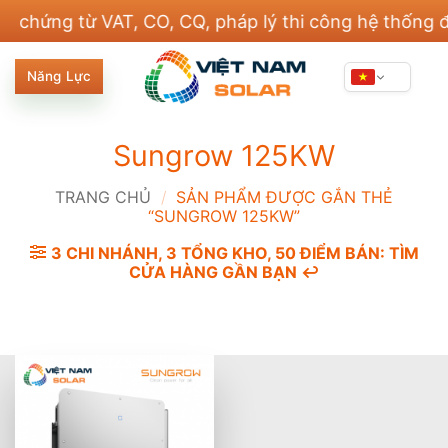
Bỏ
ng từ VAT, CO, CQ, pháp lý thi công hệ thống điện v
qua
nội
Năng Lực
dung
Sungrow 125KW
TRANG CHỦ
/
SẢN PHẨM ĐƯỢC GẮN THẺ
“SUNGROW 125KW”
3 CHI NHÁNH, 3 TỔNG KHO, 50 ĐIỂM BÁN: TÌM
CỬA HÀNG GẦN BẠN ↩️