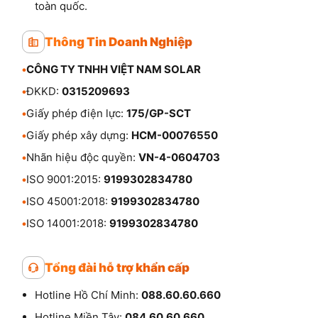
toàn quốc.
Thông Tin Doanh Nghiệp
•
CÔNG TY TNHH VIỆT NAM SOLAR
•
ĐKKD:
0315209693
•
Giấy phép điện lực:
175/GP-SCT
•
Giấy phép xây dựng:
HCM-00076550
•
Nhãn hiệu độc quyền:
VN-4-0604703
•
ISO 9001:2015:
9199302834780
•
ISO 45001:2018:
9199302834780
•
ISO 14001:2018:
9199302834780
Tổng đài hỗ trợ khẩn cấp
Hotline Hồ Chí Minh:
088.60.60.660
Hotline Miền Tây:
084.60.60.660