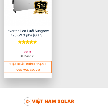
Inverter Hòa Lưới Sungrow
125KW 3 pha [Giá Sỉ]
Được xếp
hạng
5
5
88
₫
sao
Đã bán 120
NHẬP KHẨU CHÍNH NGẠCH,
100% VAT, CO, CQ
VIỆT NAM SOLAR