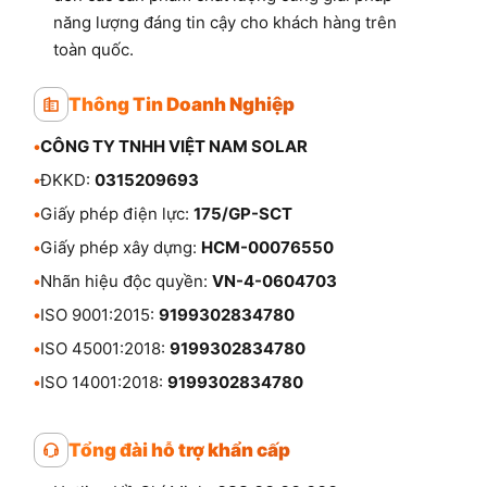
năng lượng đáng tin cậy cho khách hàng trên
toàn quốc.
Thông Tin Doanh Nghiệp
•
CÔNG TY TNHH VIỆT NAM SOLAR
•
ĐKKD:
0315209693
•
Giấy phép điện lực:
175/GP-SCT
•
Giấy phép xây dựng:
HCM-00076550
•
Nhãn hiệu độc quyền:
VN-4-0604703
•
ISO 9001:2015:
9199302834780
•
ISO 45001:2018:
9199302834780
•
ISO 14001:2018:
9199302834780
Tổng đài hỗ trợ khẩn cấp