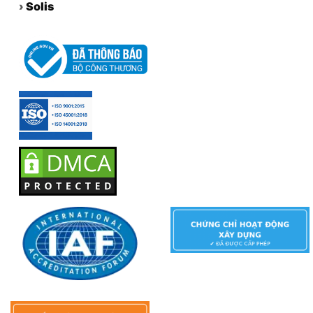
›
Solis