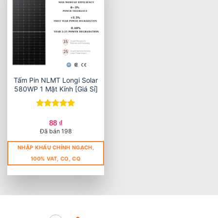
Tấm Pin NLMT Longi Solar
580WP 1 Mặt Kính [Giá Sỉ]
Được xếp
hạng
5
5
88
₫
sao
Đã bán 198
NHẬP KHẨU CHÍNH NGẠCH,
100% VAT, CO, CQ