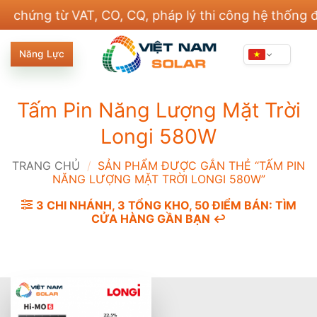
Bỏ
ng từ VAT, CO, CQ, pháp lý thi công hệ thống điện 
qua
nội
Năng Lực
dung
Tấm Pin Năng Lượng Mặt Trời
Longi 580W
TRANG CHỦ
/
SẢN PHẨM ĐƯỢC GẮN THẺ “TẤM PIN
NĂNG LƯỢNG MẶT TRỜI LONGI 580W”
3 CHI NHÁNH, 3 TỔNG KHO, 50 ĐIỂM BÁN: TÌM
CỬA HÀNG GẦN BẠN ↩️