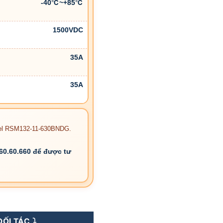
-40℃~+85℃
1500VDC
35A
35A
odel RSM132-11-630BNDG.
.60.60.660 để được tư
30WP Ntype TOPCon số lượng
ỐI TÁC ⤵️