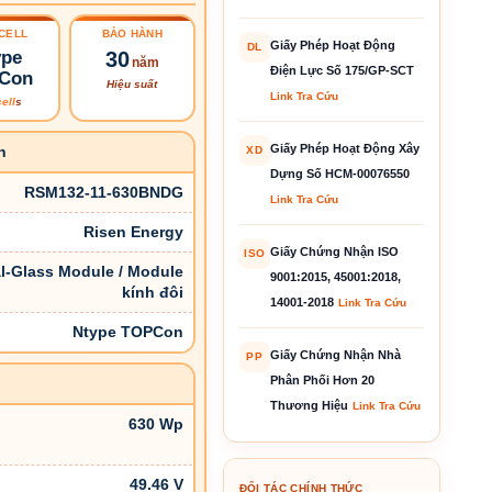
CELL
BẢO HÀNH
Giấy Phép Hoạt Động
DL
ype
30
năm
Điện Lực Số 175/GP-SCT
Con
Hiệu suất
Link Tra Cứu
cell
s
Giấy Phép Hoạt Động Xây
n
XD
Dựng Số HCM-00076550
RSM132-11-630BNDG
Link Tra Cứu
Risen Energy
Giấy Chứng Nhận ISO
ISO
l-Glass Module / Module
9001:2015, 45001:2018,
kính đôi
14001-2018
Link Tra Cứu
Ntype TOPCon
Giấy Chứng Nhận Nhà
PP
Phân Phối Hơn 20
Thương Hiệu
Link Tra Cứu
630 Wp
49.46 V
ĐỐI TÁC CHÍNH THỨC