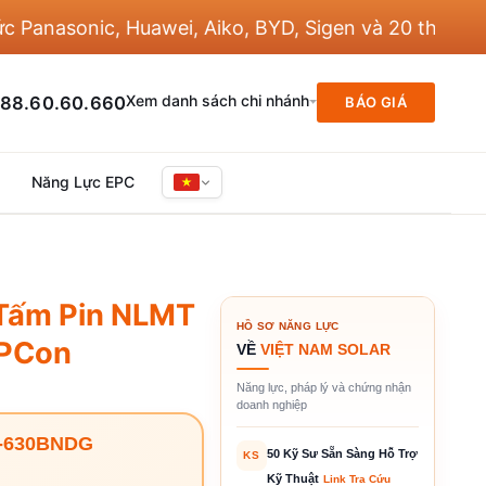
asonic, Huawei, Aiko, BYD, Sigen và 20 thương hiệu 
Xem danh sách chi nhánh
88.60.60.660
BÁO GIÁ
Năng Lực EPC
ấm Pin NLMT
HỒ SƠ NĂNG LỰC
OPCon
VỀ
VIỆT NAM SOLAR
Năng lực, pháp lý và chứng nhận
doanh nghiệp
1-630BNDG
50 Kỹ Sư Sẵn Sàng Hỗ Trợ
KS
Kỹ Thuật
Link Tra Cứu