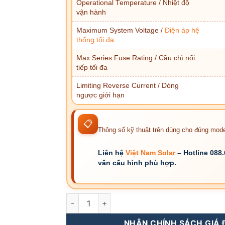
Operational Temperature / Nhiệt độ
vận hành
Maximum System Voltage /
Điện áp hệ
thống tối đa
Max Series Fuse Rating / Cầu chì nối
tiếp tối đa
Limiting Reverse Current / Dòng
ngược giới hạn
📋
Thông số kỹ thuật trên dùng cho đúng m
Liên hệ
Việt Nam Solar
– Hotline 088
vấn cấu hình phù hợp.
RSM132-11-630BNDG-Tấm Pin NLMT Risen 6
NHẬN CHÍNH SÁCH GIÁ Đ