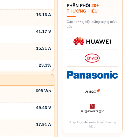
PHÂN PHỐI
20+
THƯƠNG HIỆU
16.16 A
Các thương hiệu năng lượng toàn
cầu
41.17 V
15.31 A
23.3%
698 Wp
49.46 V
Nhấp logo để xem chi tiết thương
17.91 A
hiệu