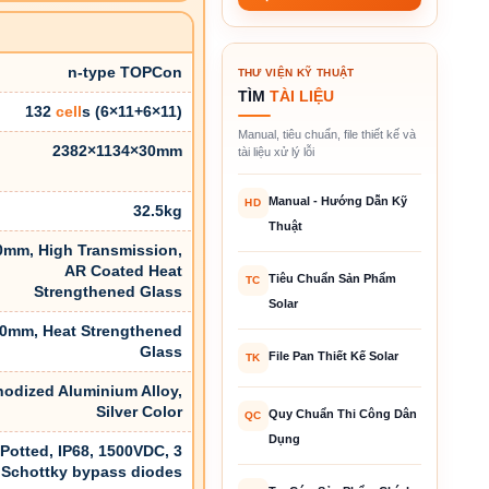
n-type TOPCon
THƯ VIỆN KỸ THUẬT
TÌM
TÀI LIỆU
132
cell
s (6×11+6×11)
Manual, tiêu chuẩn, file thiết kế và
2382×1134×30mm
tài liệu xử lý lỗi
Manual - Hướng Dẫn Kỹ
HD
32.5kg
Thuật
0mm, High Transmission,
AR Coated Heat
Tiêu Chuẩn Sản Phẩm
TC
Strengthened Glass
Solar
.0mm, Heat Strengthened
Glass
File Pan Thiết Kế Solar
TK
odized Aluminium Alloy,
Silver Color
Quy Chuẩn Thi Công Dân
QC
Dụng
Potted, IP68, 1500VDC, 3
Schottky bypass diodes