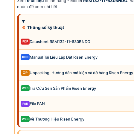
Xem
9 tài liệu
chính hãng - Model
RSM132-11-630BNDG
. B
nhóm để xem chi tiết:
⚙
Thông số kỹ thuật
Datasheet RSM132-11-630BNDG
PDF
Manual Tài Liệu Lắp Đặt Risen Energy
DOC
Unpacking, Hướng dẫn mở kiện và dỡ hàng Risen Energy
ZIP
Tra Cứu Seri Sản Phẩm Risen Energy
WEB
File PAN
PAN
Về Thương Hiệu Risen Energy
WEB