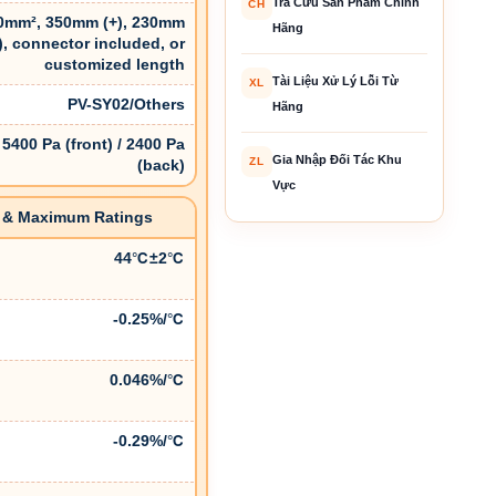
Tra Cứu Sản Phẩm Chính
CH
0mm², 350mm (+), 230mm
Hãng
-), connector included, or
customized length
Tài Liệu Xử Lý Lỗi Từ
XL
PV-SY02/Others
Hãng
5400 Pa (front) / 2400 Pa
Gia Nhập Đối Tác Khu
ZL
(back)
Vực
re & Maximum Ratings
44℃±2℃
-0.25%/℃
0.046%/℃
-0.29%/℃