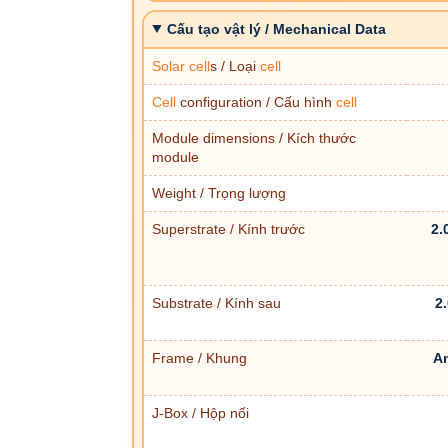
Cấu tạo vật lý / Mechanical Data
Solar
cell
s / Loại
cell
Cell
configuration / Cấu hình
cell
Module dimensions / Kích thước
module
Weight / Trọng lượng
Superstrate / Kính trước
2.
Substrate / Kính sau
2
Frame / Khung
An
J-Box / Hộp nối