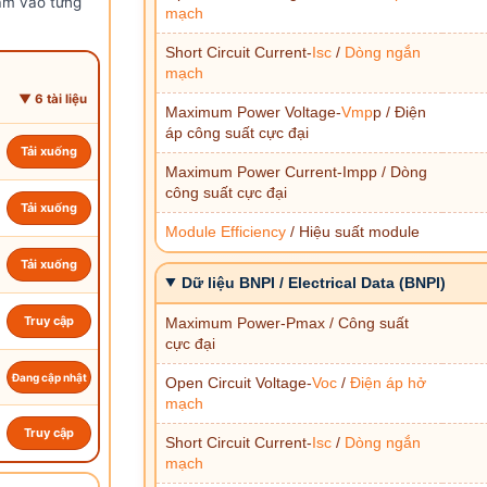
ấm vào từng
mạch
Short Circuit Current-
Isc
/
Dòng ngắn
mạch
▼ 6 tài liệu
Maximum Power Voltage-
Vmp
p / Điện
áp công suất cực đại
Tải xuống
Maximum Power Current-Impp / Dòng
công suất cực đại
Tải xuống
Module Efficiency
/ Hiệu suất module
Tải xuống
Dữ liệu BNPI / Electrical Data (BNPI)
Truy cập
Maximum Power-Pmax / Công suất
cực đại
Đang cập nhật
Open Circuit Voltage-
Voc
/
Điện áp hở
mạch
Truy cập
Short Circuit Current-
Isc
/
Dòng ngắn
mạch