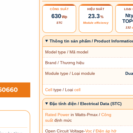
CÔNG SUẤT
HIỆU SUẤT
LOẠI
630
23.3
Nt
Wp
%
TOP
STC
Module efficiency
132
Thông tin sản phẩm / Product Informatio
Model type / Mã model
Brand / Thương hiệu
Module type / Loại module
Dua
Cell
type / Loại
cell
Đặc tính điện / Electrical Data (STC)
Rated Power
in Watts-Pmax /
Công
suất
định mức
Open Circuit Voltage-
Voc
/
Điện áp hở