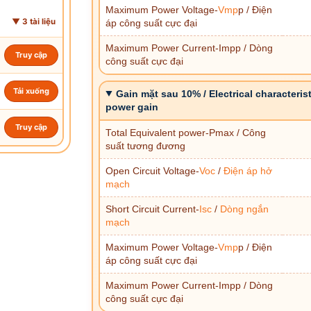
Maximum Power Voltage-
Vmp
p / Điện
▼ 3 tài liệu
áp công suất cực đại
Maximum Power Current-Impp / Dòng
Truy cập
công suất cực đại
Tải xuống
Gain mặt sau 10% / Electrical characteris
power gain
Truy cập
Total Equivalent power-Pmax / Công
suất tương đương
Open Circuit Voltage-
Voc
/
Điện áp hở
mạch
Short Circuit Current-
Isc
/
Dòng ngắn
mạch
Maximum Power Voltage-
Vmp
p / Điện
áp công suất cực đại
Maximum Power Current-Impp / Dòng
công suất cực đại