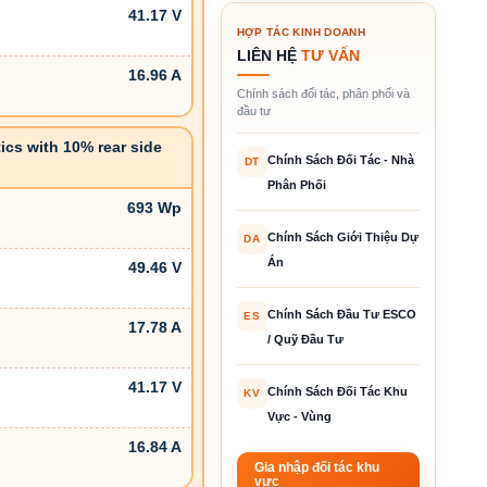
41.17 V
HỢP TÁC KINH DOANH
LIÊN HỆ
TƯ VẤN
16.96 A
Chính sách đối tác, phân phối và
đầu tư
tics with 10% rear side
Chính Sách Đối Tác - Nhà
DT
Phân Phối
693 Wp
Chính Sách Giới Thiệu Dự
DA
Án
49.46 V
Chính Sách Đầu Tư ESCO
ES
17.78 A
/ Quỹ Đầu Tư
41.17 V
Chính Sách Đối Tác Khu
KV
Vực - Vùng
16.84 A
Gia nhập đối tác khu
vực