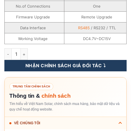
No.of Connections
One
Firmware Upgrade
Remote Upgrade
Data Interface
RS485
/ RS232 / TTL
Working Voltage
DC4.7V~DC15V
Stick Logger Deye số lượng
NHẬN CHÍNH SÁCH GIÁ ĐỐI TÁC ⤵️
TRUNG TÂM CHÍNH SÁCH
Thông tin &
chính sách
Tìm hiểu về Việt Nam Solar, chính sách mua hàng, bảo mật dữ liệu và
quy chế hoạt động website.
VỀ CHÚNG TÔI