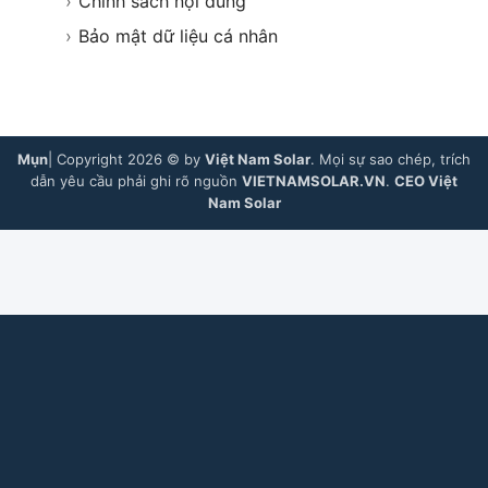
›
Chính sách nội dung
›
Bảo mật dữ liệu cá nhân
Mụn
| Copyright 2026 © by
Việt Nam Solar
. Mọi sự sao chép, trích
dẫn yêu cầu phải ghi rõ nguồn
VIETNAMSOLAR.VN
.
CEO Việt
Nam Solar