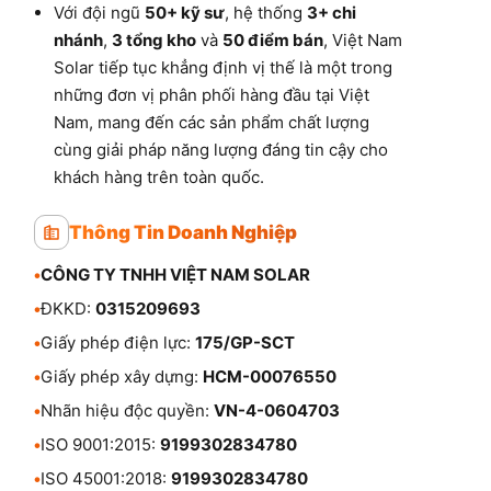
Với đội ngũ
50+ kỹ sư
, hệ thống
3+ chi
nhánh
,
3 tổng kho
và
50 điểm bán
, Việt Nam
Solar tiếp tục khẳng định vị thế là một trong
những đơn vị phân phối hàng đầu tại Việt
Nam, mang đến các sản phẩm chất lượng
cùng giải pháp năng lượng đáng tin cậy cho
khách hàng trên toàn quốc.
Thông Tin Doanh Nghiệp
•
CÔNG TY TNHH VIỆT NAM SOLAR
•
ĐKKD:
0315209693
•
Giấy phép điện lực:
175/GP-SCT
•
Giấy phép xây dựng:
HCM-00076550
•
Nhãn hiệu độc quyền:
VN-4-0604703
•
ISO 9001:2015:
9199302834780
•
ISO 45001:2018:
9199302834780