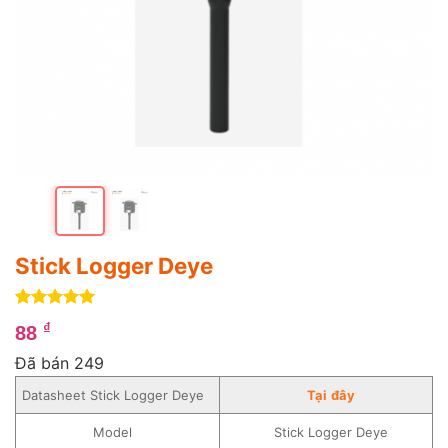
Stick Logger Deye
5
4
trên 5
₫
88
dựa trên
đánh giá
Đã bán 249
Datasheet Stick Logger Deye
Tại
đ
ây
Model
Stick Logger Deye