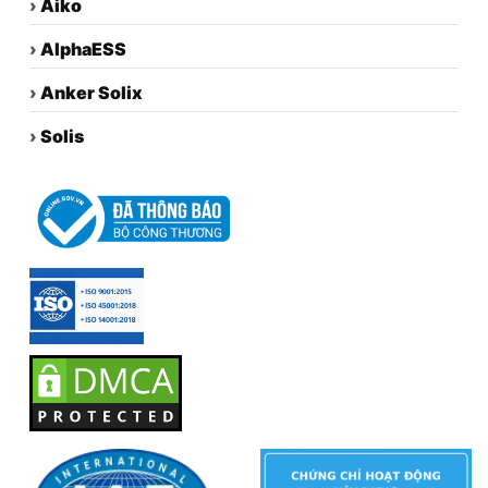
›
Aiko
›
AlphaESS
›
Anker Solix
›
Solis