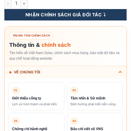
Tấm Pin Năng Lượng Mặt Trời Canadian Solar 535WP - HiKu
NHẬN CHÍNH SÁCH GIÁ ĐỐI TÁC ⤵️
TRUNG TÂM CHÍNH SÁCH
Thông tin &
chính sách
Tìm hiểu về Việt Nam Solar, chính sách mua hàng, bảo mật dữ liệu và
quy chế hoạt động website.
VỀ CHÚNG TÔI
01
02
Giới thiệu công ty
Tầm nhìn & Sứ mệnh
Lịch sử hình thành và phát triển.
Định hướng phát triển bền vững.
03
04
Chứng chỉ hành nghề
Báo chí viết về VNS