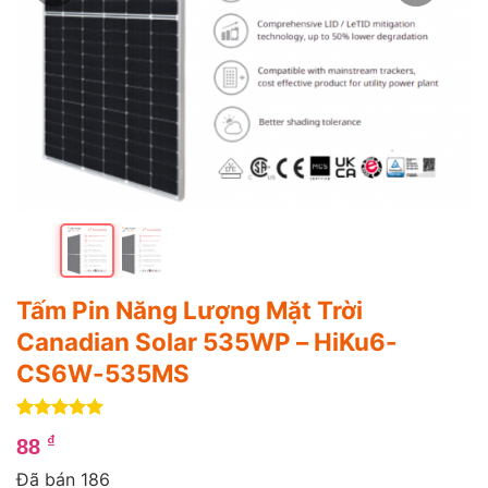
Tấm Pin Năng Lượng Mặt Trời
Canadian Solar 535WP – HiKu6-
CS6W-535MS
5
1
trên 5
₫
88
dựa trên
đánh giá
Đã bán 186