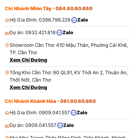
Chi Nhánh Miền Tây - 084.60.60.660
Hộ Gia Đình: 0396.796.229
Zalo
Dự án: 0932.421.818
Zalo
Showroom Cần Thơ: 41D Mậu Thân, Phường Cái Khế,
TP. Cần Thơ
Xem Chỉ Đường
Tổng Kho Cần Thơ: 90 QL91, KV Thới An 2, Thuận An,
Thốt Nốt, Cần Thơ
Xem Chỉ Đường
Chi Nhánh Khánh Hòa - 081.60.60.660
Hộ Gia Đình: 0909.041.557
Zalo
Dự án: 0909.041.557
Zalo
Kho Nha Trang: Thôn Đông Dinh, Diên Khánh, Khánh