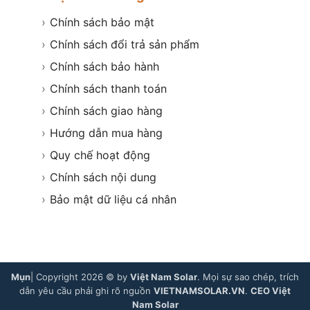
›
Chính sách bảo mật
›
Chính sách đổi trả sản phẩm
›
Chính sách bảo hành
›
Chính sách thanh toán
›
Chính sách giao hàng
›
Hướng dẫn mua hàng
›
Quy chế hoạt động
›
Chính sách nội dung
›
Bảo mật dữ liệu cá nhân
Mụn
| Copyright 2026 © by
Việt Nam Solar
. Mọi sự sao chép, trích
dẫn yêu cầu phải ghi rõ nguồn
VIETNAMSOLAR.VN
.
CEO Việt
Nam Solar