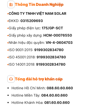
Thông Tin Doanh Nghiệp
•
CÔNG TY TNHH VIỆT NAM SOLAR
•
ĐKKD:
0315209693
•
Giấy phép điện lực:
175/GP-SCT
•
Giấy phép xây dựng:
HCM-00076550
•
Nhãn hiệu độc quyền:
VN-4-0604703
•
ISO 9001:2015:
9199302834780
•
ISO 45001:2018:
9199302834780
•
ISO 14001:2018:
9199302834780
Tổng đài hỗ trợ khẩn cấp
Hotline Hồ Chí Minh:
088.60.60.660
Hotline Miền Tây:
084.60.60.660
Hotline Khánh Hòa:
081.60.60.660