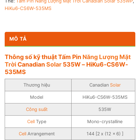
Thẻ:
Tấm Pin Năng Lượng Mặt Trời Canadian Solar 535WP
,
HiKu6-CS6W-535MS
MÔ TẢ
Thông số kỹ thuật Tấm Pin
Năng Lượng Mặt
Trời
Canadian
Solar
535W – HiKu6-CS6W-
535MS
Thương hiệu
Canadian
Solar
Model
HiKu6-CS6W-535MS
Công suất
535W
Cell
Type
Mono-crystalline
Cell
Arrangement
144 [2 x (12 x 6) ]