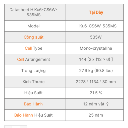
Datasheet HiKu6-CS6W-
Tại Đây
535MS
Model
HiKu6-CS6W-535MS
Công suất
535W
Cell
Type
Mono-crystalline
Cell
Arrangement
144 [2 x (12 x 6) ]
Trọng Lượng
27.6 kg (60.8 lbs)
Kích Thước
2278 ˣ 1134 ˣ 30 mm
Hiệu Suất
21.5 %
Bảo Hành
12 năm vật lý
Bảo Hành
Hiệu Suất
25 năm