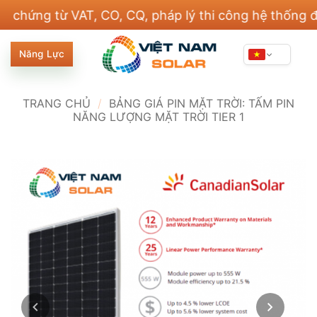
Bỏ
g từ VAT, CO, CQ, pháp lý thi công hệ thống điện v
qua
nội
Năng Lực
dung
TRANG CHỦ
/
BẢNG GIÁ PIN MẶT TRỜI: TẤM PIN
NĂNG LƯỢNG MẶT TRỜI TIER 1