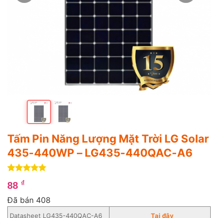
Tấm Pin Năng Lượng Mặt Trời LG Solar
435-440WP – LG435-440QAC-A6
5
4
trên 5
₫
88
dựa trên
đánh giá
Đã bán 408
Datasheet LG435-440QAC-A6
Tại đây