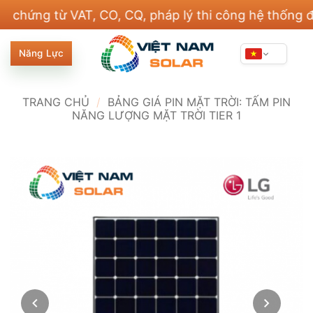
Bỏ
g từ VAT, CO, CQ, pháp lý thi công hệ thống điện v
qua
nội
Năng Lực
dung
TRANG CHỦ
/
BẢNG GIÁ PIN MẶT TRỜI: TẤM PIN
NĂNG LƯỢNG MẶT TRỜI TIER 1