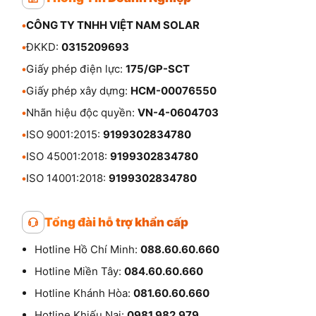
•
CÔNG TY TNHH VIỆT NAM SOLAR
•
ĐKKD:
0315209693
•
Giấy phép điện lực:
175/GP-SCT
•
Giấy phép xây dựng:
HCM-00076550
•
Nhãn hiệu độc quyền:
VN-4-0604703
•
ISO 9001:2015:
9199302834780
•
ISO 45001:2018:
9199302834780
•
ISO 14001:2018:
9199302834780
Tổng đài hỗ trợ khẩn cấp
Hotline Hồ Chí Minh:
088.60.60.660
Hotline Miền Tây:
084.60.60.660
Hotline Khánh Hòa:
081.60.60.660
Hotline Khiếu Nại:
0981.982.979