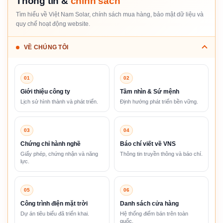
Thông tin &
chính sách
Tìm hiểu về Việt Nam Solar, chính sách mua hàng, bảo mật dữ liệu và
quy chế hoạt động website.
VỀ CHÚNG TÔI
01
02
Giới thiệu công ty
Tầm nhìn & Sứ mệnh
Lịch sử hình thành và phát triển.
Định hướng phát triển bền vững.
03
04
Chứng chỉ hành nghề
Báo chí viết về VNS
Giấy phép, chứng nhận và năng
Thông tin truyền thông và báo chí.
lực.
05
06
Công trình điện mặt trời
Danh sách cửa hàng
Dự án tiêu biểu đã triển khai.
Hệ thống điểm bán trên toàn
quốc.