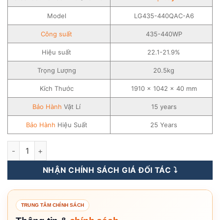
Model
LG435-440QAC-A6
Công suất
435-440WP
Hiệu suất
22.1-21.9%
Trọng Lượng
20.5kg
Kích Thước
1910 x 1042 x 40 mm
Bảo Hành
Vật Lí
15 years
Bảo Hành
Hiệu Suất
25 Years
Tấm Pin Năng Lượng Mặt Trời LG Solar 435-440WP - LG435
NHẬN CHÍNH SÁCH GIÁ ĐỐI TÁC ⤵️
TRUNG TÂM CHÍNH SÁCH