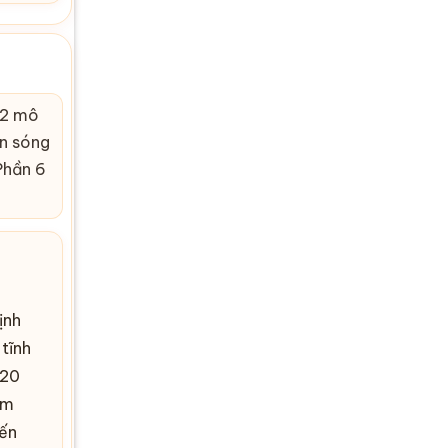
 2 mô
ạn sóng
hần 6
ịnh
tĩnh
020
ễm
yến