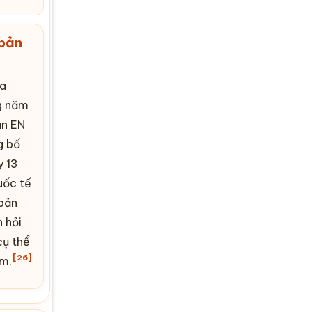
 bản
ủa
g năm
n EN
g bố
y 13
uốc tế
 bản
 hỏi
cụ thể
[26]
ệm.