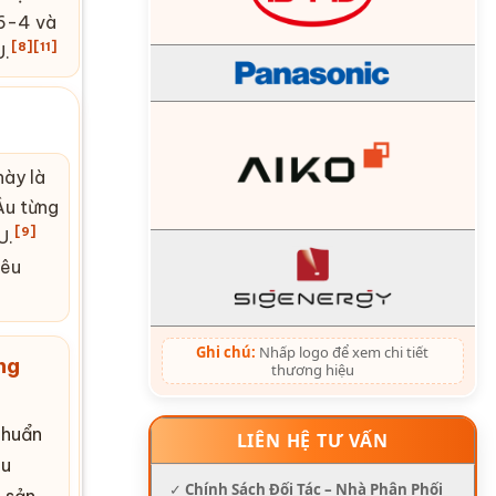
 6-4 và
[8]
[11]
U.
ày là
Âu từng
[9]
U.
êu
Ghi chú:
Nhấp logo để xem chi tiết
ng
thương hiệu
chuẩn
LIÊN HỆ TƯ VẤN
êu
✓
Chính Sách Đối Tác – Nhà Phân Phối
 sản