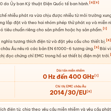
[6]
[9]
 do Ủy ban Kỹ thuật Điện Quốc tế ban hành.
 chế nhiễu phát ra vừa chịu được nhiễu từ môi trường xun
ng lắp đặt và theo hai nhóm phép thử phát xạ và miễn n
[1]
có tiêu chuẩn riêng cho sản phẩm hoặc họ sản phẩm.
[8]
nghĩa tương thích điện từ và đặt yêu cầu cho thiết bị.
[9]
 châu Âu nêu rõ các bản
EN 61000-6
tương ứng.
Bài vi
chị đọc
chứng chỉ
EMC trong hồ sơ thiết bị
điện mặt trời
.
Dải tần miễn nhiễm
0 Hz đến 400 GHz
[1]
Chỉ thị EMC châu Âu
2014/30/EU
[8]
ch điện từ, chia theo yêu cầu miễn nhiễm và yêu cầu phát