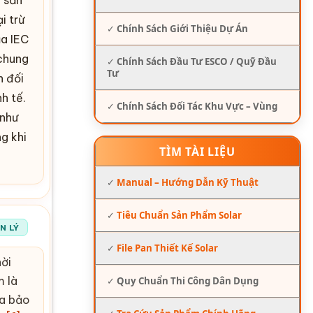
i trừ
✓
Chính Sách Giới Thiệu Dự Án
ủa IEC
chung
✓
Chính Sách Đầu Tư ESCO / Quỹ Đầu
Tư
n đối
h tế.
✓
Chính Sách Đối Tác Khu Vực – Vùng
 như
g khi
TÌM TÀI LIỆU
✓
Manual – Hướng Dẫn Kỹ Thuật
✓
Tiêu Chuẩn Sản Phẩm Solar
N LÝ
✓
File Pan Thiết Kế Solar
hời
m là
✓
Quy Chuẩn Thi Công Dân Dụng
ừa bảo