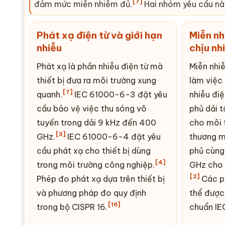
[7]
đảm mức miễn nhiễm đủ.
Hai nhóm yêu cầu này
Phát xạ điện từ và giới hạn
Miễn nh
nhiễu
chịu nh
Phát xạ là phần nhiễu điện từ mà
Miễn nhiễ
thiết bị đưa ra môi trường xung
làm việc
[7]
quanh.
IEC 61000-6-3 đặt yêu
nhiễu điệ
cầu bảo vệ việc thu sóng vô
phủ dải 
tuyến trong dải 9 kHz đến 400
cho môi 
[3]
GHz.
IEC 61000-6-4 đặt yêu
thương m
cầu phát xạ cho thiết bị dùng
phủ cùng
[4]
trong môi trường công nghiệp.
GHz cho 
[2]
Phép đo phát xạ dựa trên thiết bị
Các p
và phương pháp đo quy định
thể được
[16]
trong bộ CISPR 16.
chuẩn IE