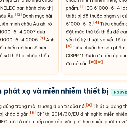
[1]
E
NELEC ban hành cho thị
phẩm.
IEC 61000-6-4 loạ
[12]
hâu Âu.
Danh mục hài
thiết bị đã thuộc phạm vi c
[4]
Liên minh châu Âu ghi rõ
61000-6-3.
Tiêu chuẩn 
1000-6-4:2007 dựa
đặt mức thử tối thiểu để câ
[9]
 61000-6-4:2006.
Anh
yếu tố kỹ thuật và yếu tố kin
[6]
ối chiếu cả hai số hiệu
Tiêu chuẩn họ sản phẩm
ồ sơ thiết bị nhập khẩu.
CISPR 11 được ưu tiên áp dụn
[15]
[16]
đã có sẵn.
phát xạ và miễn nhiễm thiết bị
NGUYÊ
[8]
ng đúng trong môi trường điện từ của nó.
Thiết bị đồng t
[8]
bị khác ở gần.
Chỉ thị 2014/30/EU định nghĩa miễn nhiễ
IEC mô tả cách tiếp cận kép, vừa giới hạn nhiễu phát ra v