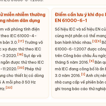
ử miễn nhiễm thường
Điểm cần lưu ý khi đọc
ong nhóm dân dụng
EN 61000-6-1
m với phóng tĩnh điện
Số hiệu IEC và số hiệu EN c
 theo IEC 61000-4-
cùng một phần có thể man
[17]
[1]
[9]
n bản 3.0.
Trường vô
ban hành khác nhau.
Bả
c xạ được thử theo IEC
61000-6-1:2007 được côn
[18]
-3:2020.
Sụt áp và
trên Công báo châu Âu ngà
[9]
 ngắn được thử theo IEC
tháng 5 năm 2016.
Bản q
[22]
-11:2020.
Phép thử
mà IEC đang công bố là ấn
[1]
ụng cho thiết bị có dòng
3.0 năm 2016.
Anh chị nên
6 A mỗi pha ở 50 Hz
nhà cung cấp về phiên bản 
[22]
Hz.
ghi trong báo cáo thử nghi