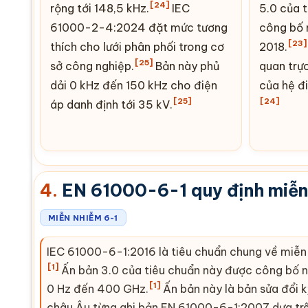
[24]
rộng tới 148,5 kHz.
IEC
5.0 của 
61000-2-4:2024 đặt mức tương
công bố 
[23]
thích cho lưới phân phối trong cơ
2018.
[25]
sở công nghiệp.
Bản này phủ
quan trực
dải 0 kHz đến 150 kHz cho điện
của hệ
đ
[25]
[24]
áp danh định tới 35 kV.
4.
EN 61000-6-1 quy định miễn
MIỄN NHIỄM 6-1
IEC 61000-6-1:2016 là tiêu chuẩn chung về miễn
[1]
Ấn bản 3.0 của tiêu chuẩn này được công bố n
[1]
0 Hz đến 400 GHz.
Ấn bản này là bản sửa đổi 
châu Âu từng ghi bản EN 61000-6-1:2007 dựa tr