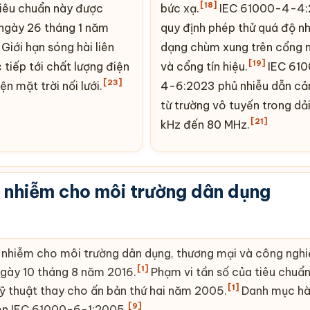
[18]
tiêu chuẩn này được
bức xạ.
IEC 61000-4-4:
ngày 26 tháng 1 năm
quy định phép thử quá độ n
Giới hạn sóng hài liên
dạng chùm xung trên cổng 
[19]
 tiếp tới chất lượng điện
và cổng tín hiệu.
IEC 61
[23]
iện mặt trời
nối lưới.
4-6:2023 phủ nhiễu dẫn c
từ trường vô tuyến trong dả
[21]
kHz đến 80 MHz.
 nhiễm cho môi trường dân dụng
 nhiễm cho môi trường dân dụng, thương mại và công nghi
[1]
gày 10 tháng 8 năm 2016.
Phạm vi tần số của tiêu chuẩn 
[1]
kỹ thuật thay cho ấn bản thứ hai năm 2005.
Danh mục hà
[9]
ên IEC 61000-6-1:2005.