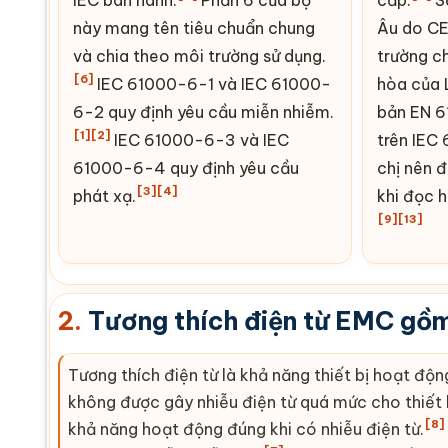
này mang tên tiêu chuẩn chung
Âu do
C
và chia theo môi trường sử dụng.
trường c
[6]
IEC
61000-6-1 và
IEC
61000-
hòa của 
6-2 quy định yêu cầu miễn nhiễm.
bản
EN
6
[1]
[2]
IEC
61000-6-3 và IEC
trên IEC
61000-6-4 quy định yêu cầu
chị nên đ
[3]
[4]
phát xạ.
khi đọc h
[9]
[13]
2.
Tương thích điện từ EMC gồm 
Tương thích điện từ là khả năng thiết bị hoạt độ
không được gây nhiễu điện từ quá mức cho thiết 
[8]
khả năng hoạt động đúng khi có nhiễu điện từ.