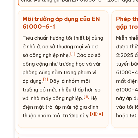
Môi trường áp dụng của EN
Phép th
61000-6-1
gặp tr
Tiêu chuẩn hướng tới thiết bị dùng
Miễn nhiễ
ở nhà ở, cơ sở thương mại và cơ
được thử
[1]
sở công nghiệp nhẹ.
Các cơ sở
2:2025 ấ
công cộng như trường học và văn
tuyến bứ
phòng cũng nằm trong phạm vi
61000-4
[1]
áp dụng.
Đây là nhóm môi
mất điện
trường có mức nhiễu thấp hơn so
61000-4
[6]
với nhà máy công nghiệp.
Hệ
này áp d
điện mặt trời áp mái
hộ gia đình
vào tới 1
[1]
[14]
thuộc nhóm môi trường này.
hoặc 60 