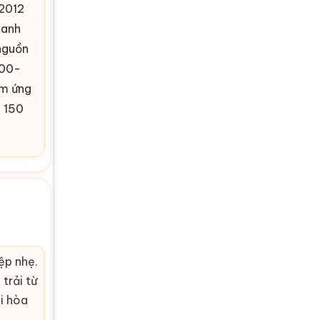
2012
hanh
nguồn
000-
ảm ứng
i 150
ệp nhẹ.
trải từ
i hòa