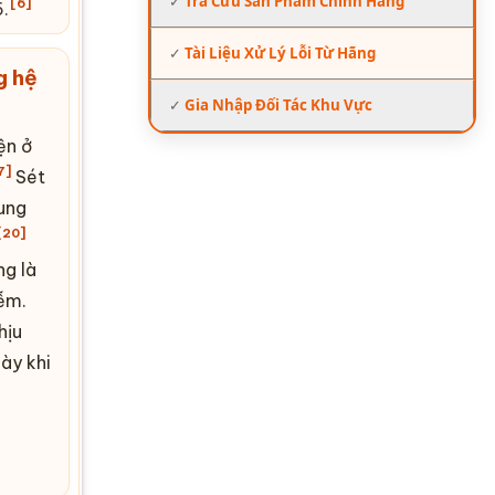
✓
Tra Cứu Sản Phẩm Chính Hãng
[6]
.
✓
Tài Liệu Xử Lý Lỗi Từ Hãng
g hệ
✓
Gia Nhập Đối Tác Khu Vực
ện ở
7]
Sét
ung
[20]
ng là
ễm.
hịu
ày khi