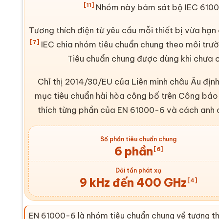
[11]
Nhóm này bám sát bộ
IEC
61000
Tương thích điện từ yêu cầu mỗi thiết bị vừa hạn
[7]
IEC
chia nhóm tiêu chuẩn chung theo môi trườ
Tiêu chuẩn chung được dùng khi chưa 
Chỉ thị 2014/30/EU của Liên minh châu Âu định 
mục tiêu chuẩn hài hòa công bố trên Công báo
thích từng phần của
EN 61000-6
và cách anh 
Số phần tiêu chuẩn chung
6 phần
[6]
Dải tần phát xạ
9 kHz đến 400 GHz
[4]
EN 61000-6
là nhóm tiêu chuẩn chung về tương thí