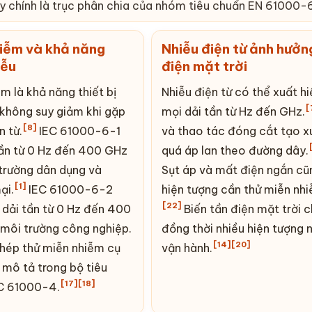
 chính là trục phân chia của nhóm tiêu chuẩn
EN
61000-6
iễm và khả năng
Nhiễu điện từ ảnh hưởn
iễu
điện mặt trời
m là khả năng thiết bị
Nhiễu điện từ có thể xuất hi
[
 không suy giảm khi gặp
mọi dải tần từ Hz đến GHz.
[8]
n từ.
IEC 61000-6-1
và thao tác đóng cắt tạo x
tần từ 0 Hz đến 400 GHz
quá áp
lan
theo đường dây.
trường dân dụng và
Sụt áp và mất điện ngắn cũ
[1]
ại.
IEC 61000-6-2
hiện tượng cần thử miễn nhi
[22]
 dải tần từ 0 Hz đến 400
Biến tần
điện mặt trời
c
môi trường công nghiệp.
đồng thời nhiều hiện tượng n
[14]
[20]
hép thử miễn nhiễm cụ
vận hành.
 mô tả trong bộ tiêu
[17]
[18]
C 61000-4.