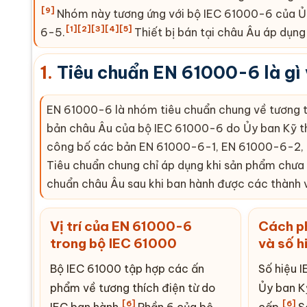
[9]
Nhóm này tương ứng với bộ
IEC
61000-6 của Ủy 
[1]
[2]
[3]
[4]
[5]
6-5.
Thiết bị bán tại châu Âu áp dụn
1.
Tiêu chuẩn
EN 61000-6
là gì
EN 61000-6
là nhóm tiêu chuẩn chung về tương th
bản châu Âu của bộ
IEC
61000-6 do Ủy ban Kỹ th
công bố các bản
EN
61000-6-1,
EN
61000-6-2,
Tiêu chuẩn chung chỉ áp dụng khi sản phẩm chưa
chuẩn châu Âu sau khi ban hành được các thành 
Vị trí của
EN
61000-6
Cách ph
trong bộ
IEC
61000
và số h
Bộ
IEC
61000 tập hợp các ấn
Số hiệu I
phẩm về tương thích điện từ do
Ủy ban K
[6]
[6]
IEC
ban hành.
Phần 6 của bộ
cấp.
S