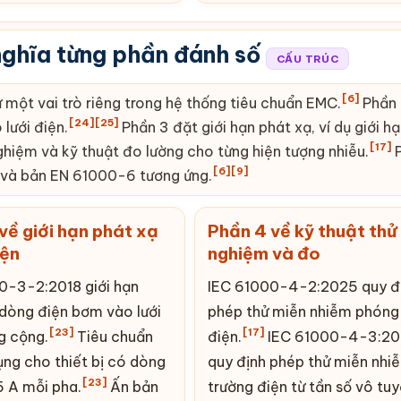
nghĩa từng phần đánh số
CẤU TRÚC
[6]
 một vai trò riêng trong hệ thống tiêu chuẩn EMC.
Phần
[24]
[25]
lưới điện.
Phần 3 đặt giới hạn phát xạ, ví dụ giới h
[17]
ghiệm và kỹ thuật đo lường cho từng hiện tượng nhiễu.
P
[6]
[9]
 và bản EN 61000-6 tương ứng.
về giới hạn phát xạ
Phần 4 về kỹ thuật thử
iện
nghiệm và đo
0-3-2:2018 giới hạn
IEC 61000-4-2:2025 quy đ
 dòng điện bơm vào lưới
phép thử miễn nhiễm phóng 
[23]
[17]
g cộng.
Tiêu chuẩn
điện.
IEC 61000-4-3:2
ụng cho thiết bị có dòng
quy định phép thử miễn nhi
[23]
6 A mỗi pha.
Ấn bản
trường điện từ tần số vô tu