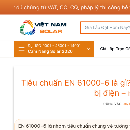
Bỏ
 đủ chứng từ VAT, CO, CQ, pháp lý thi công hệ thốn
qua
nội
Tìm
dung
kiếm:
Đạt ISO 9001 - 45001 - 14001
Giá Lắp Trọn Gó
Cẩm Nang Solar 2026
Tiêu chuẩn EN 61000-6 là gì? 
bị điện –
ĐĂNG VÀO
09/
EN 61000-6
là nhóm tiêu chuẩn chung về tương th