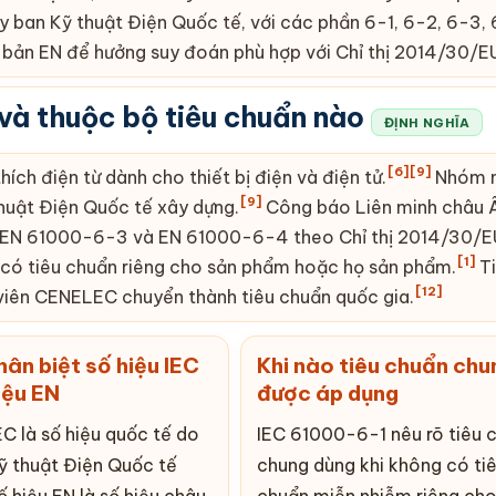
ban Kỹ thuật Điện Quốc tế, với các phần 6-1, 6-2, 6-3,
g bản
EN
để hưởng suy đoán phù hợp với Chỉ thị 2014/30/E
 và thuộc bộ tiêu chuẩn nào
ĐỊNH NGHĨA
[6]
[9]
ích điện từ dành cho thiết bị điện và điện tử.
Nhóm n
[9]
uật Điện Quốc tế xây dựng.
Công báo Liên minh châu 
EN
61000-6-3 và
EN
61000-6-4 theo Chỉ thị 2014/30/E
[1]
 có tiêu chuẩn riêng cho sản phẩm hoặc họ sản phẩm.
Ti
[12]
viên
CE
NELEC chuyển thành tiêu chuẩn quốc gia.
ân biệt số hiệu IEC
Khi nào tiêu chuẩn chu
iệu
EN
được áp dụng
EC là số hiệu quốc tế do
IEC 61000-6-1 nêu rõ tiêu 
ỹ thuật Điện Quốc tế
chung dùng khi không có ti
ố hiệu
EN
là số hiệu châu
chuẩn miễn nhiễm riêng cho