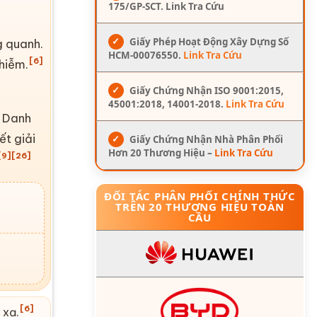
175/GP-SCT. Link Tra Cứu
✓
Giấy Phép Hoạt Động Xây Dựng Số
g quanh.
HCM-00076550.
Link Tra Cứu
[6]
hiễm.
✓
Giấy Chứng Nhận ISO 9001:2015,
45001:2018, 14001-2018.
Link Tra Cứu
Danh
ết giải
✓
Giấy Chứng Nhận Nhà Phân Phối
Hơn 20 Thương Hiệu –
Link Tra Cứu
[9]
[26]
ĐỐI TÁC PHÂN PHỐI CHÍNH THỨC
TRÊN 20 THƯƠNG HIỆU TOÀN
CẦU
[6]
 xạ.