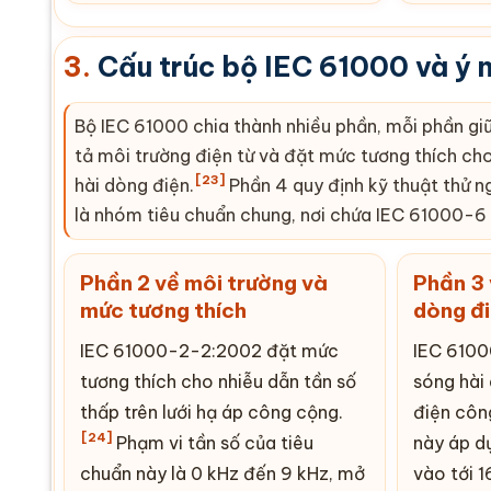
3.
Cấu trúc bộ IEC 61000 và ý 
Bộ IEC 61000 chia thành nhiều phần, mỗi phần giữ
tả môi trường điện từ và đặt mức tương thích cho 
[23]
hài dòng điện.
Phần 4 quy định kỹ thuật thử n
là nhóm tiêu chuẩn chung, nơi chứa IEC 61000-6
Phần 2 về môi trường và
Phần 3 
mức tương thích
dòng đ
IEC 61000-2-2:2002 đặt mức
IEC 6100
tương thích cho nhiễu dẫn tần số
sóng hài
thấp trên lưới hạ áp công cộng.
điện côn
[24]
Phạm vi tần số của tiêu
này áp d
chuẩn này là 0 kHz đến 9 kHz, mở
vào tới 1