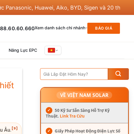
asonic, Huawei, Aiko, BYD, Sigen và 20 thương hiệu
Xem danh sách chi nhánh
88.60.60.660
BÁO GIÁ
Năng Lực EPC
hiết
VỀ VIỆT NAM SOLAR
✓
50 Kỹ Sư Sẵn Sàng Hỗ Trợ Kỹ
Thuật.
Link Tra Cứu
[9]
u Âu.
✓
Giấy Phép Hoạt Động Điện Lực Số