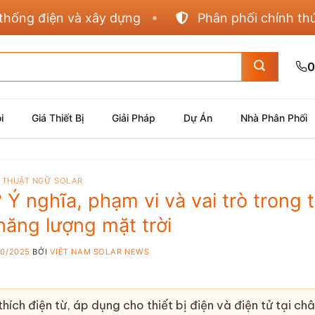
g điện và xây dựng
Phân phối chính thức Pan
0
i
Giá Thiết Bị
Giải Pháp
Dự Án
Nhà Phân Phối
THUẬT NGỮ SOLAR
Ý nghĩa, phạm vi và vai trò trong t
 năng lượng mặt trời
10/2025
BỞI
VIỆT NAM SOLAR NEWS
ích điện từ, áp dụng cho thiết bị điện và điện tử tại châ