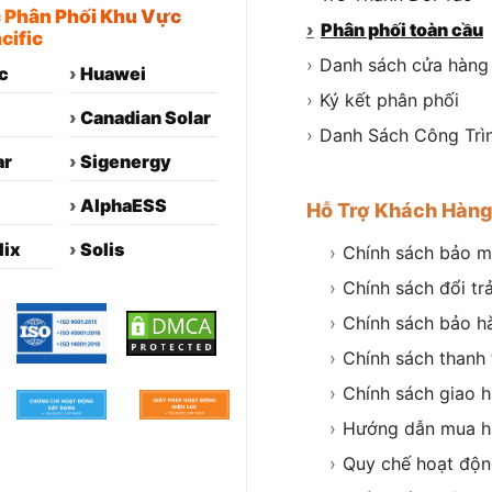
c Phân Phối Khu Vực
›
Phân phối toàn cầu
cific
›
Danh sách cửa hàng
c
›
Huawei
›
Ký kết phân phối
›
Canadian Solar
›
Danh Sách Công Trì
ar
›
Sigenergy
›
AlphaESS
Hỗ Trợ Khách Hàn
lix
›
Solis
›
Chính sách bảo m
›
Chính sách đổi tr
›
Chính sách bảo h
›
Chính sách thanh
›
Chính sách giao 
›
Hướng dẫn mua h
›
Quy chế hoạt độ