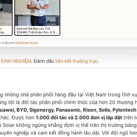
ất
Hybrid 14kWp Lưu Trữ
Máy
35kWh Tiết Kiệm 5tr-5,5tr
Tiền Điện
↻ 6 Shorts
Việt Nam Solar
g
KINH NGHIỆM
. Đánh dấu
liên kết thường trực
.
ng những nhà phân phối hàng đầu tại Việt Nam trong lĩnh v
úng tôi là đối tác phân phối chính thức của hơn 20 thương 
uawei, BYD, Sigenergy, Panasonic, Risen, Solis, Pylontech
 khác. Được hơn
1.000 đối tác và 2.000 đơn vị lắp đặt
trên 
m Solar không ngừng khẳng định vị thế trên thị trường bằn
uyên nghiệp và cam kết đồng hành lâu dài. Với đội ngũ hơ