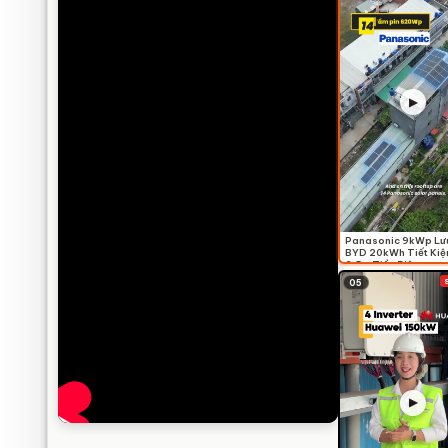
▶
Panasonic 9kWp Lư
BYD 20kWh Tiết Kiệ
3,5tr Tiền Điện
05
▶