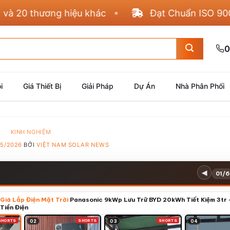
20 thương hiệu khác
Đạt Chuẩn ISO 9001, 4
0
i
Giá Thiết Bị
Giải Pháp
Dự Án
Nhà Phân Phối
KINH NGHIỆM
05/2026
BỞI
VIỆT NAM SOLAR NEWS
◀
01/6
Giá Lắp Điện Mặt Trời
Panasonic 9kWp Lưu Trữ BYD 20kWh Tiết Kiệm 3tr 
 Tiền Điện
SHORTS
SHORTS
SHORTS
02
03
04