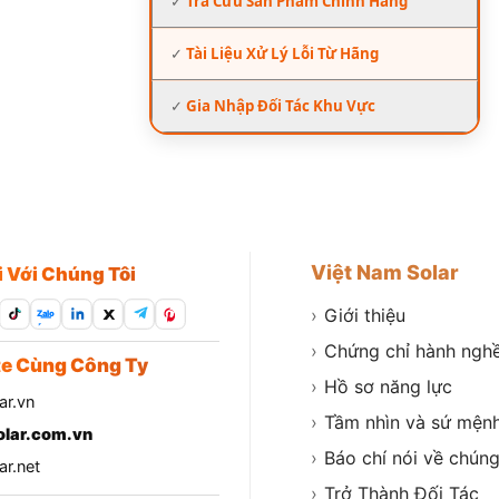
✓
Tra Cứu Sản Phẩm Chính Hãng
✓
Tài Liệu Xử Lý Lỗi Từ Hãng
✓
Gia Nhập Đối Tác Khu Vực
Việt Nam Solar
i Với Chúng Tôi
›
Giới thiệu
Zalo
›
Chứng chỉ hành ngh
e Cùng Công Ty
›
Hồ sơ năng lực
ar.vn
›
Tầm nhìn và sứ mện
lar.com.vn
›
Báo chí nói về chúng
r.net
›
Trở Thành Đối Tác