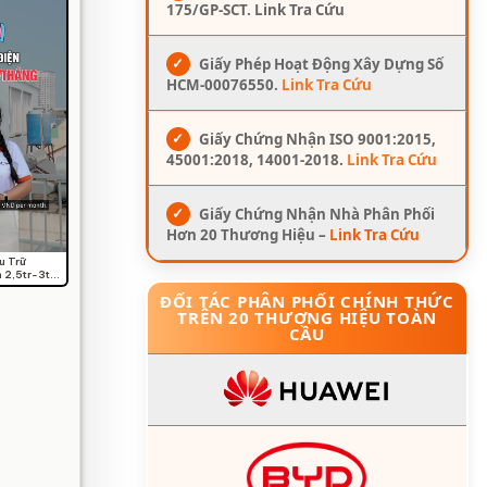
175/GP-SCT. Link Tra Cứu
✓
Giấy Phép Hoạt Động Xây Dựng Số
HCM-00076550.
Link Tra Cứu
✓
Giấy Chứng Nhận ISO 9001:2015,
45001:2018, 14001-2018.
Link Tra Cứu
✓
Giấy Chứng Nhận Nhà Phân Phối
Hơn 20 Thương Hiệu –
Link Tra Cứu
u Trữ
 2,5tr-3tr
ĐỐI TÁC PHÂN PHỐI CHÍNH THỨC
TRÊN 20 THƯƠNG HIỆU TOÀN
CẦU