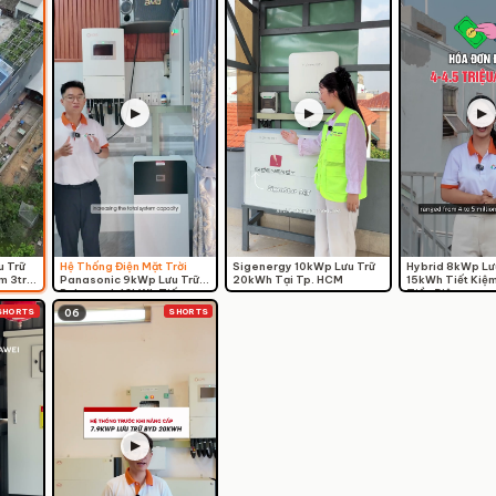
▶
▶
▶
u Trữ
Hệ Thống Điện Mặt Trời
Sigenergy 10kWp Lưu Trữ
Hybrid 8kWp Lư
m 3tr –
Panasonic 9kWp Lưu Trữ
20kWh Tại Tp. HCM
15kWh Tiết Kiệm
Pylontech 16kWh Tiết
Tiền Điện
Kiệm 80% Hóa Đơn Điện
SHORTS
SHORTS
06
▶