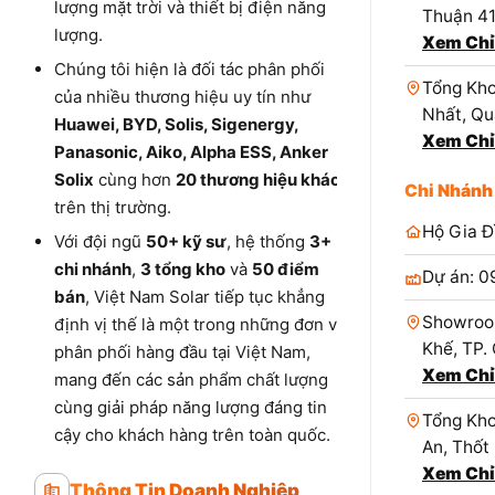
lượng mặt trời và thiết bị điện năng
Thuận 4
lượng.
Xem Chỉ
Chúng tôi hiện là đối tác phân phối
Tổng Kho
của nhiều thương hiệu uy tín như
Nhất, Qu
Huawei, BYD, Solis, Sigenergy,
Xem Chỉ
Panasonic, Aiko, Alpha ESS, Anker
Solix
cùng hơn
20 thương hiệu khác
Chi Nhánh
trên thị trường.
Hộ Gia Đ
Với đội ngũ
50+ kỹ sư
, hệ thống
3+
chi nhánh
,
3 tổng kho
và
50 điểm
Dự án: 0
bán
, Việt Nam Solar tiếp tục khẳng
Showroo
định vị thế là một trong những đơn vị
Khế, TP.
phân phối hàng đầu tại Việt Nam,
Xem Chỉ
mang đến các sản phẩm chất lượng
cùng giải pháp năng lượng đáng tin
Tổng Kho
cậy cho khách hàng trên toàn quốc.
An, Thốt
Xem Chỉ
Thông Tin Doanh Nghiệp