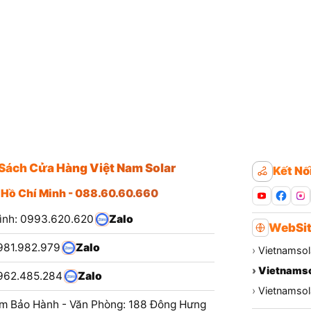
Sách Cửa Hàng Việt Nam Solar
Kết Nố
 Hồ Chí Minh - 088.60.60.660
ình: 0993.620.620
Zalo
WebSit
981.982.979
Zalo
›
Vietnamsol
›
Vietnamso
962.485.284
Zalo
›
Vietnamsola
m Bảo Hành - Văn Phòng: 188 Đông Hưng