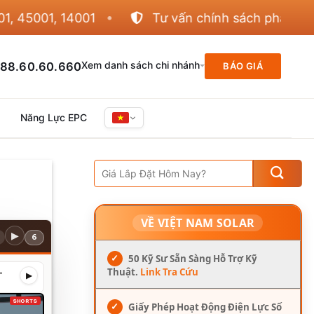
5001, 14001
Tư vấn chính sách phân phối
Xem danh sách chi nhánh
88.60.60.660
BÁO GIÁ
Năng Lực EPC
VỀ VIỆT NAM SOLAR
▶
6
✓
50 Kỹ Sư Sẵn Sàng Hỗ Trợ Kỹ
Thuật.
Link Tra Cứu
–
▶
SHORTS
✓
Giấy Phép Hoạt Động Điện Lực Số