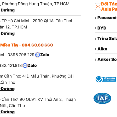
1, Phường Đông Hưng Thuận, TP.HCM
Đối Tá
Asia Pa
 Đường
›
Panasoni
 TP.Hồ Chí Minh: 2939 QL1A, Tân Thới
ận 12, TP.HCM
›
BYD
 Đường
›
Trina Sol
 Miền Tây - 084.60.60.660
›
Aiko
ình: 0396.796.229
Zalo
›
Anker So
932.421.818
Zalo
m Cần Thơ: 41D Mậu Thân, Phường Cái
 Cần Thơ
 Đường
 Cần Thơ: 90 QL91, KV Thới An 2, Thuận
 Nốt, Cần Thơ
 Đường