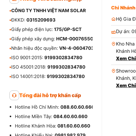
Chi Nhánh
•
CÔNG TY TNHH VIỆT NAM SOLAR
Hộ Gia Đ
•
ĐKKD:
0315209693
•
Giấy phép điện lực:
175/GP-SCT
Dự án: 0
•
Giấy phép xây dựng:
HCM-00076550
Kho Nha 
•
Nhãn hiệu độc quyền:
VN-4-0604703
Khánh Hò
•
ISO 9001:2015:
9199302834780
Xem Chỉ
•
ISO 45001:2018:
9199302834780
Showroom
•
ISO 14001:2018:
9199302834780
Khánh, K
Xem Chỉ
Tổng đài hỗ trợ khẩn cấp
Hotline Hồ Chí Minh:
088.60.60.660
Hotline Miền Tây:
084.60.60.660
Hotline Khánh Hòa:
081.60.60.660
Hotline Khiếu Nại:
0981.982.979