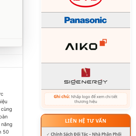
ực
Ghi chú:
Nhấp logo để xem chi tiết
hiệu
thương hiệu
cùng
toàn
LIÊN HỆ TƯ VẤN
g năng
n 50
✓
Chính Sách Đối Tác – Nhà Phân Phối