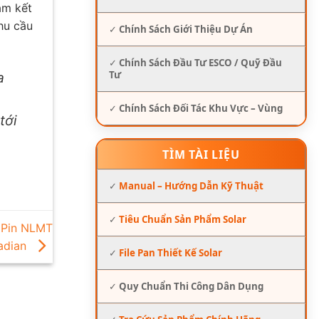
am kết
hu cầu
✓
Chính Sách Giới Thiệu Dự Án
✓
Chính Sách Đầu Tư ESCO / Quỹ Đầu
Tư
a
✓
Chính Sách Đối Tác Khu Vực – Vùng
tới
TÌM TÀI LIỆU
✓
Manual – Hướng Dẫn Kỹ Thuật
✓
Tiêu Chuẩn Sản Phẩm Solar
 Pin NLMT
adian
✓
File Pan Thiết Kế Solar
✓
Quy Chuẩn Thi Công Dân Dụng