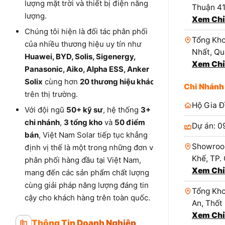
lượng mặt trời và thiết bị điện năng
Thuận 4
lượng.
Xem Chỉ
Chúng tôi hiện là đối tác phân phối
Tổng Kho
của nhiều thương hiệu uy tín như
Nhất, Qu
Huawei, BYD, Solis, Sigenergy,
Xem Chỉ
Panasonic, Aiko, Alpha ESS, Anker
Solix
cùng hơn
20 thương hiệu khác
Chi Nhánh
trên thị trường.
Hộ Gia Đ
Với đội ngũ
50+ kỹ sư
, hệ thống
3+
chi nhánh
,
3 tổng kho
và
50 điểm
Dự án: 0
bán
, Việt Nam Solar tiếp tục khẳng
Showroo
định vị thế là một trong những đơn vị
Khế, TP.
phân phối hàng đầu tại Việt Nam,
Xem Chỉ
mang đến các sản phẩm chất lượng
cùng giải pháp năng lượng đáng tin
Tổng Kho
cậy cho khách hàng trên toàn quốc.
An, Thốt
Xem Chỉ
Thông Tin Doanh Nghiệp