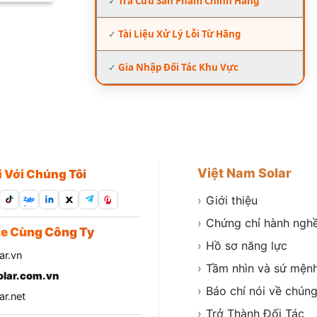
✓
Tra Cứu Sản Phẩm Chính Hãng
✓
Tài Liệu Xử Lý Lỗi Từ Hãng
✓
Gia Nhập Đối Tác Khu Vực
Việt Nam Solar
i Với Chúng Tôi
›
Giới thiệu
Zalo
›
Chứng chỉ hành ngh
e Cùng Công Ty
›
Hồ sơ năng lực
ar.vn
›
Tầm nhìn và sứ mện
lar.com.vn
›
Báo chí nói về chúng
r.net
›
Trở Thành Đối Tác