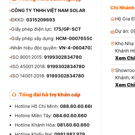
Chi Nhánh
•
CÔNG TY TNHH VIỆT NAM SOLAR
Hộ Gia Đ
•
ĐKKD:
0315209693
•
Giấy phép điện lực:
175/GP-SCT
Dự án: 0
•
Giấy phép xây dựng:
HCM-00076550
Kho Nha 
•
Nhãn hiệu độc quyền:
VN-4-0604703
Khánh Hò
•
ISO 9001:2015:
9199302834780
Xem Chỉ
•
ISO 45001:2018:
9199302834780
Showroom
•
ISO 14001:2018:
9199302834780
Khánh, K
Xem Chỉ
Tổng đài hỗ trợ khẩn cấp
Hotline Hồ Chí Minh:
088.60.60.660
Hotline Miền Tây:
084.60.60.660
Hotline Khánh Hòa:
081.60.60.660
Hotline Khiếu Nại:
0981.982.979