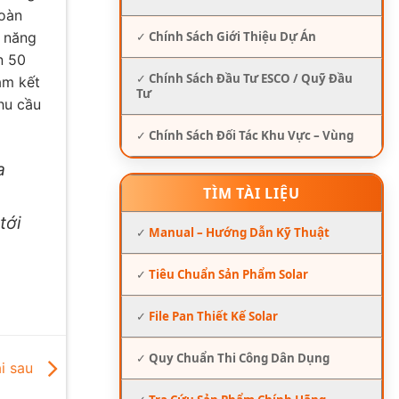
toàn
✓
Chính Sách Giới Thiệu Dự Án
g năng
n 50
✓
Chính Sách Đầu Tư ESCO / Quỹ Đầu
am kết
Tư
hu cầu
✓
Chính Sách Đối Tác Khu Vực – Vùng
a
TÌM TÀI LIỆU
tới
✓
Manual – Hướng Dẫn Kỹ Thuật
✓
Tiêu Chuẩn Sản Phẩm Solar
✓
File Pan Thiết Kế Solar
✓
Quy Chuẩn Thi Công Dân Dụng
i sau