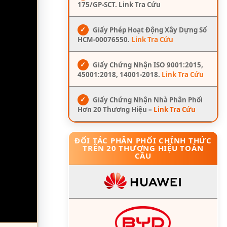
175/GP-SCT. Link Tra Cứu
✓
Giấy Phép Hoạt Động Xây Dựng Số
HCM-00076550.
Link Tra Cứu
✓
Giấy Chứng Nhận ISO 9001:2015,
45001:2018, 14001-2018.
Link Tra Cứu
✓
Giấy Chứng Nhận Nhà Phân Phối
Hơn 20 Thương Hiệu –
Link Tra Cứu
ĐỐI TÁC PHÂN PHỐI CHÍNH THỨC
TRÊN 20 THƯƠNG HIỆU TOÀN
CẦU