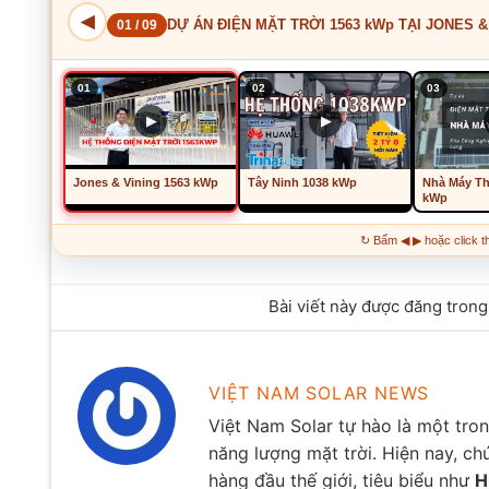
◀
DỰ ÁN ĐIỆN MẶT TRỜI 1563 kWp TẠI JONES &
01 / 09
01
02
03
▶
▶
Jones & Vining 1563 kWp
Tây Ninh 1038 kWp
Nhà Máy Th
kWp
↻ Bấm ◀ ▶ hoặc click t
Bài viết này được đăng tron
VIỆT NAM SOLAR NEWS
Việt Nam Solar tự hào là một tro
năng lượng mặt trời. Hiện nay, ch
hàng đầu thế giới, tiêu biểu như
H