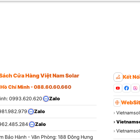
Sách Cửa Hàng Việt Nam Solar
Kết Nố
 Hồ Chí Minh - 088.60.60.660
ình: 0993.620.620
Zalo
WebSit
981.982.979
Zalo
›
Vietnamsol
›
Vietnamso
962.485.284
Zalo
›
Vietnamsola
m Bảo Hành - Văn Phòng: 188 Đông Hưng