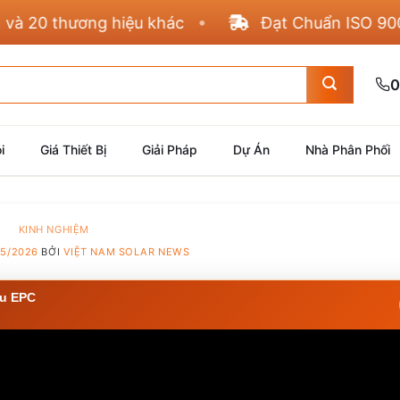
 20 thương hiệu khác
Đạt Chuẩn ISO 9001, 4
0
i
Giá Thiết Bị
Giải Pháp
Dự Án
Nhà Phân Phối
KINH NGHIỆM
05/2026
BỞI
VIỆT NAM SOLAR NEWS
u EPC