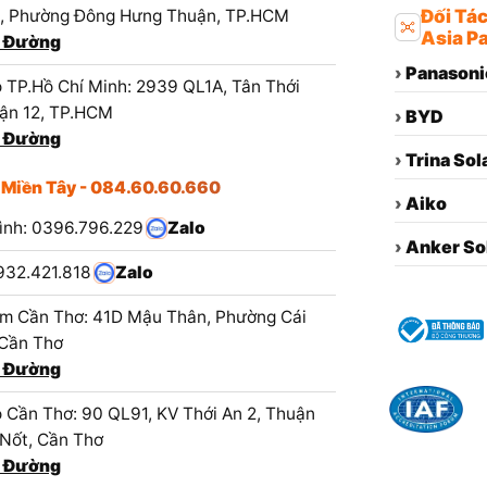
1, Phường Đông Hưng Thuận, TP.HCM
Đối Tá
Asia Pa
 Đường
›
Panasoni
 TP.Hồ Chí Minh: 2939 QL1A, Tân Thới
ận 12, TP.HCM
›
BYD
 Đường
›
Trina Sol
 Miền Tây - 084.60.60.660
›
Aiko
ình: 0396.796.229
Zalo
›
Anker So
932.421.818
Zalo
m Cần Thơ: 41D Mậu Thân, Phường Cái
 Cần Thơ
 Đường
 Cần Thơ: 90 QL91, KV Thới An 2, Thuận
 Nốt, Cần Thơ
 Đường