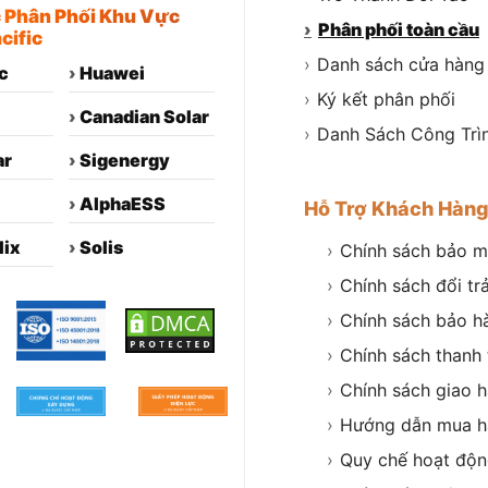
c Phân Phối Khu Vực
›
Phân phối toàn cầu
cific
›
Danh sách cửa hàng
c
›
Huawei
›
Ký kết phân phối
›
Canadian Solar
›
Danh Sách Công Trì
ar
›
Sigenergy
›
AlphaESS
Hỗ Trợ Khách Hàn
lix
›
Solis
›
Chính sách bảo m
›
Chính sách đổi tr
›
Chính sách bảo h
›
Chính sách thanh
›
Chính sách giao 
›
Hướng dẫn mua h
›
Quy chế hoạt độ