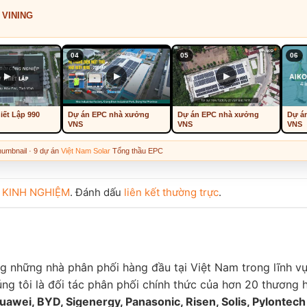
 VINING
04
05
06
▶
▶
▶
iết Lập 990
Dự án EPC nhà xưởng
Dự án EPC nhà xưởng
Dự á
VNS
VNS
VNS
humbnail · 9 dự án
Việt Nam Solar
Tổng thầu EPC
g
KINH NGHIỆM
. Đánh dấu
liên kết thường trực
.
ng những nhà phân phối hàng đầu tại Việt Nam trong lĩnh v
úng tôi là đối tác phân phối chính thức của hơn 20 thương 
uawei, BYD, Sigenergy, Panasonic, Risen, Solis, Pylontech