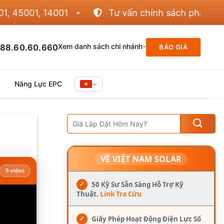
5001, 14001
Tư vấn chính sách phân phối
Xem danh sách chi nhánh
88.60.60.660
BÁO GIÁ
Năng Lực EPC
VỀ VIỆT NAM SOLAR
9 video
✓
50 Kỹ Sư Sẵn Sàng Hỗ Trợ Kỹ
Thuật.
Link Tra Cứu
✓
Giấy Phép Hoạt Động Điện Lực Số