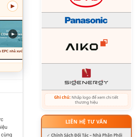
▶
07
08
▶
▶
▶
n EPC nhà xưởng
Dự án EPC nhà xưởng
Dự án EPC nhà xưởng
VNS
VNS
Ghi chú:
Nhấp logo để xem chi tiết
thương hiệu
ực
LIÊN HỆ TƯ VẤN
hiệu
cùng
✓
Chính Sách Đối Tác – Nhà Phân Phối