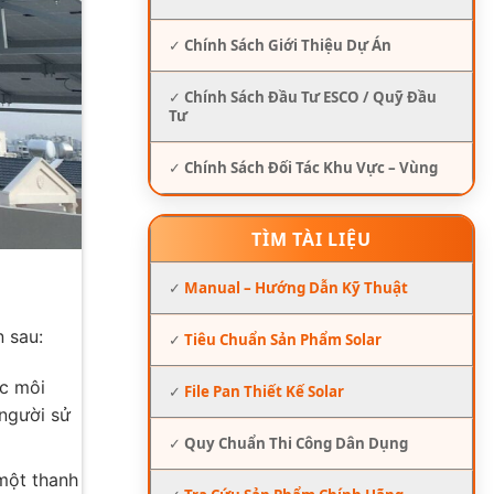
✓
Chính Sách Giới Thiệu Dự Án
✓
Chính Sách Đầu Tư ESCO / Quỹ Đầu
Tư
✓
Chính Sách Đối Tác Khu Vực – Vùng
TÌM TÀI LIỆU
✓
Manual – Hướng Dẫn Kỹ Thuật
n sau:
✓
Tiêu Chuẩn Sản Phẩm Solar
ợc môi
✓
File Pan Thiết Kế Solar
 người sử
✓
Quy Chuẩn Thi Công Dân Dụng
một thanh