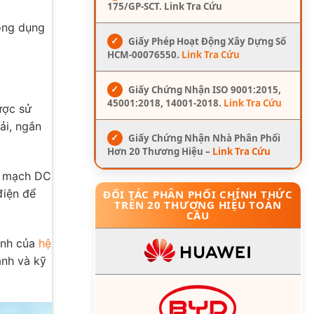
175/GP-SCT. Link Tra Cứu
ông dụng
✓
Giấy Phép Hoạt Động Xây Dựng Số
HCM-00076550.
Link Tra Cứu
✓
Giấy Chứng Nhận ISO 9001:2015,
45001:2018, 14001-2018.
Link Tra Cứu
ược sử
ải, ngắn
✓
Giấy Chứng Nhận Nhà Phân Phối
Hơn 20 Thương Hiệu –
Link Tra Cứu
c mạch DC
điện để
ĐỐI TÁC PHÂN PHỐI CHÍNH THỨC
TRÊN 20 THƯƠNG HIỆU TOÀN
CẦU
ịnh của
hệ
ành và kỹ