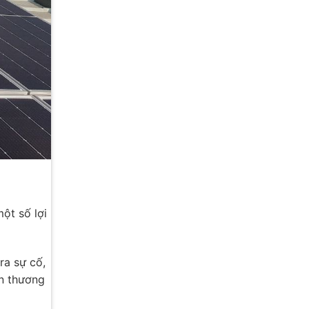
một số lợi
ra sự cố,
n thương