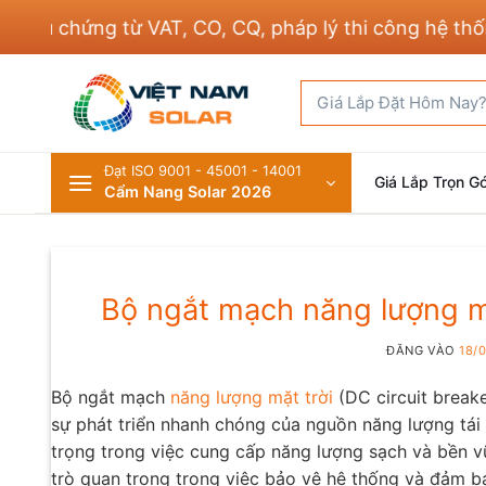
Bỏ
ng từ VAT, CO, CQ, pháp lý thi công hệ thống điện v
qua
nội
Tìm
dung
kiếm:
Đạt ISO 9001 - 45001 - 14001
Giá Lắp Trọn Gó
Cẩm Nang Solar 2026
Bộ ngắt mạch năng lượng mặ
ĐĂNG VÀO
18/
Bộ ngắt mạch
năng lượng mặt trời
(DC circuit break
sự phát triển nhanh chóng của nguồn năng lượng tái
trọng trong việc cung cấp năng lượng sạch và bền 
trò quan trọng trong việc bảo vệ hệ thống và đảm b