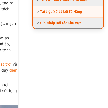
✓
Tra Cứu Sản Phẩm Chính Hãng
, tạo ra
 tách
✓
Tài Liệu Xử Lý Lỗi Từ Hãng
✓
Gia Nhập Đối Tác Khu Vực
hoặc mạch
ảo an
uá áp,
n toàn
ặt trời
và
ác dây
điện
 hoạt
i sử dụng