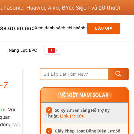
 Huawei, Aiko, BYD, Sigen và 20 thương hiệu khác
Xem danh sách chi nhánh
88.60.60.660
BÁO GIÁ
Năng Lực EPC
A-Z
VỀ VIỆT NAM SOLAR
rời
. Với
✓
50 Kỹ Sư Sẵn Sàng Hỗ Trợ Kỹ
Thuật.
Link Tra Cứu
 quan
đóng vai
✓
Giấy Phép Hoạt Động Điện Lực Số