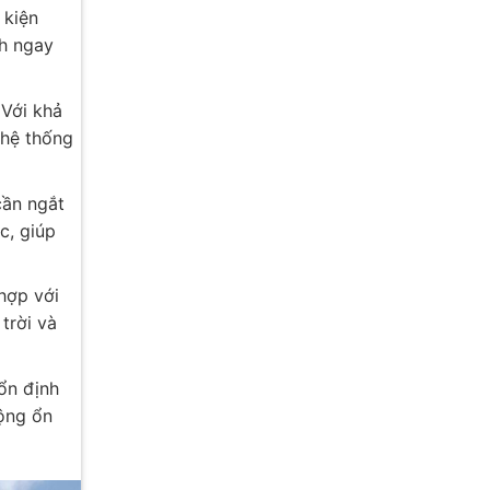
 kiện
h ngay
 Với khả
 hệ thống
cần ngắt
c, giúp
 hợp với
trời và
 ổn định
ộng ổn