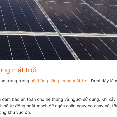
ợng mặt trời
uan trọng trong
hệ thống năng lượng mặt trời
. Dưới đây là 
 đảm bảo an toàn cho hệ thống và người sử dụng. Khi xảy 
ch sẽ tự động ngắt mạch để ngăn chặn nguy cơ cháy nổ, tổ
rong khu vực đó.