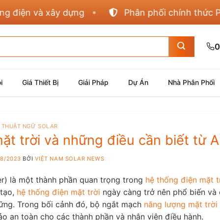
à xây dựng
Phân phối chính thức Panasonic,
0
i
Giá Thiết Bị
Giải Pháp
Dự Án
Nhà Phân Phối
THUẬT NGỮ SOLAR
t trời và những điều cần biết từ 
08/2023
BỞI
VIỆT NAM SOLAR NEWS
er) là một thành phần quan trọng trong
hệ thống điện mặt t
 tạo,
hệ thống điện mặt trời
ngày càng trở nên phổ biến và
vững. Trong bối cảnh đó, bộ ngắt mạch
năng lượng mặt trời
ảo an toàn cho các thành phần và nhân viên điều hành.