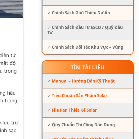
✓
Chính Sách Giới Thiệu Dự Án
✓
Chính Sách Đầu Tư ESCO / Quỹ Đầu
Tư
✓
Chính Sách Đối Tác Khu Vực – Vùng
điện tử
 mật độ
TÌM TÀI LIỆU
u trong
✓
Manual – Hướng Dẫn Kỹ Thuật
ong hầu
✓
Tiêu Chuẩn Sản Phẩm Solar
um trong
✓
File Pan Thiết Kế Solar
 lưu trữ
✓
Quy Chuẩn Thi Công Dân Dụng
ình sạc