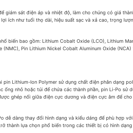
 để giám sát điện áp và nhiệt độ, làm cho chúng có giá thà
lợi ích như tuổi thọ dài, hiệu suất sạc và xả cao, trọng lượ
on phổ biến bao gồm: Lithium Cobalt Oxide (LCO), Lithium M
e (NMC), Pin Lithium Nickel Cobalt Aluminum Oxide (NCA) 
loại pin Lithium-Ion Polymer sử dụng chất điện phân dạng p
ác ống nhỏ hoặc túi để chứa các thành phần, pin Li-Po sử 
ược ghép nối giữa điện cực dương và điện cực âm để cho
Po dễ dàng thay đổi hình dạng và kiểu dáng để phù hợp vớ
 trở thành lựa chọn phổ biến trong các thiết bị có hình dạng