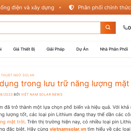
ện và xây dựng
Phân phối chính thức Panaso
0
i
Giá Thiết Bị
Giải Pháp
Dự Án
Nhà Phân Phối
THUẬT NGỮ SOLAR
 dụng trong lưu trữ năng lượng mặt 
08/2023
BỞI
VIỆT NAM SOLAR NEWS
ium đã trở thành một lựa chọn phổ biến và hiệu quả. Với khả
ng lượng tốt, các loại pin Lithium đang thay thế dần các c
ng mặt trời
. Trên thị trường hiện nay, có nhiều loại pin Lit
ụng đặc biệt. Hãy cùng
vietnamsolar.vn
tìm hiểu về các loại