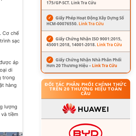
175/GP-SCT. Link Tra Cứu
✓
Giấy Phép Hoạt Động Xây Dựng Số
HCM-00076550.
Link Tra Cứu
ị. Cơ chế
✓
Giấy Chứng Nhận ISO 9001:2015,
trình sạc
45001:2018, 14001-2018.
Link Tra Cứu
✓
Giấy Chứng Nhận Nhà Phân Phối
 được áp
Hơn 20 Thương Hiệu –
Link Tra Cứu
oại di
g trong
ĐỐI TÁC PHÂN PHỐI CHÍNH THỨC
uật hàng
TRÊN 20 THƯƠNG HIỆU TOÀN
CẦU
ng lượng
h và tiềm