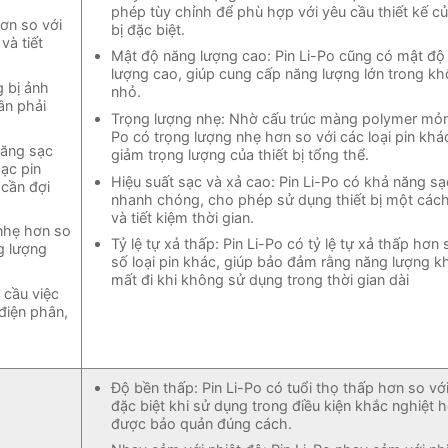
phép tùy chỉnh để phù hợp với yêu cầu thiết kế củ
hơn so với
bị đặc biệt.
và tiết
Mật độ năng lượng cao: Pin Li-Po cũng có mật độ
lượng cao, giúp cung cấp năng lượng lớn trong kh
 bị ảnh
nhỏ.
ần phải
Trọng lượng nhẹ: Nhờ cấu trúc màng polymer mỏng
Po có trọng lượng nhẹ hơn so với các loại pin khá
năng sạc
giảm trọng lượng của thiết bị tổng thể.
ạc pin
Hiệu suất sạc và xả cao: Pin Li-Po có khả năng sạ
cần đợi
nhanh chóng, cho phép sử dụng thiết bị một cách
và tiết kiệm thời gian.
 nhẹ hơn so
Tỷ lệ tự xả thấp: Pin Li-Po có tỷ lệ tự xả thấp hơn
ng lượng
số loại pin khác, giúp bảo đảm rằng năng lượng k
mất đi khi không sử dụng trong thời gian dài
 cầu việc
 điện phân,
Độ bền thấp: Pin Li-Po có tuổi thọ thấp hơn so với 
đặc biệt khi sử dụng trong điều kiện khắc nghiệt
được bảo quản đúng cách.