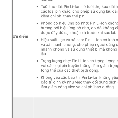
Tuổi thọ dài: Pin Li-Ion có tuổi thọ kéo dài 
các loại pin khác, cho phép sử dụng lâu dài 
kiệm chi phí thay thế pin.
Không có hiệu ứng bộ nhớ: Pin Li-Ion không
hưởng bởi hiệu ứng bộ nhớ, do đó không c
được đầy đủ sạc hoặc xả trước khi sạc lại.
Ưu điểm
Hiệu suất sạc và xả cao: Pin Li-Ion có khả 
và xả nhanh chóng, cho phép người dùng s
nhanh chóng và sử dụng thiết bị mà không 
lâu.
Trọng lượng nhẹ: Pin Li-Ion có trọng lượng
với các loại pin truyền thống, làm giảm trọ
tổng thể của các thiết bị di động.
Không yêu cầu bảo trì: Pin Li-Ion không yêu
bảo trì định kỳ như việc thay đổi dung dịch
làm giảm công việc và chi phí bảo dưỡng.