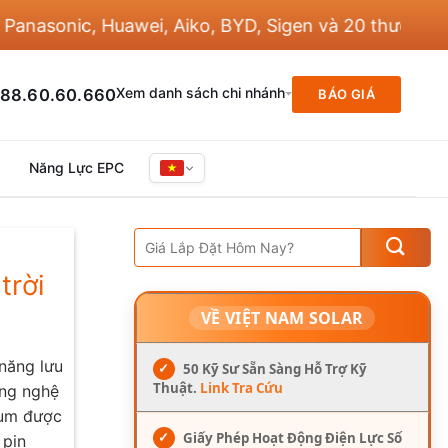
nic, Huawei, Aiko, BYD, Sigen và 20 thương hiệu khá
Xem danh sách chi nhánh
88.60.60.660
BÁO GIÁ
Năng Lực EPC
trời
VỀ VIỆT NAM SOLAR
 năng lưu
✓
50 Kỹ Sư Sẵn Sàng Hỗ Trợ Kỹ
Thuật.
Link Tra Cứu
ông nghệ
hium được
✓
Giấy Phép Hoạt Động Điện Lực Số
 pin