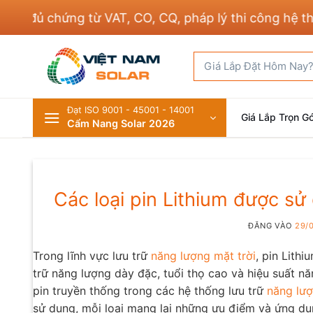
Bỏ
chứng từ VAT, CO, CQ, pháp lý thi công hệ thống đi
qua
nội
Tìm
dung
kiếm:
Đạt ISO 9001 - 45001 - 14001
Giá Lắp Trọn Gó
Cẩm Nang Solar 2026
Các loại pin Lithium được sử
ĐĂNG VÀO
29/
Trong lĩnh vực lưu trữ
năng lượng mặt trời
, pin Lith
trữ năng lượng dày đặc, tuổi thọ cao và hiệu suất nă
pin truyền thống trong các hệ thống lưu trữ
năng lượ
sử dụng, mỗi loại mang lại những ưu điểm và ứng d