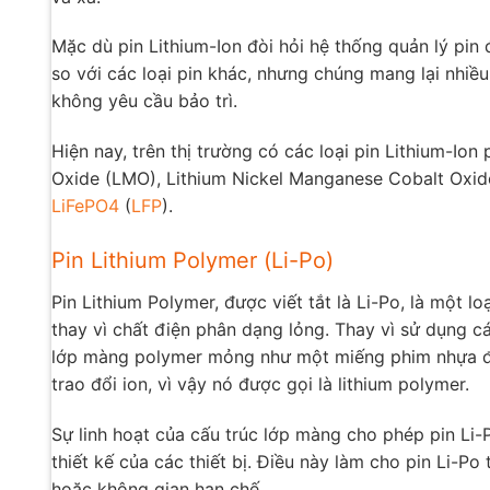
Mặc dù pin Lithium-Ion đòi hỏi hệ thống quản lý pin
so với các loại pin khác, nhưng chúng mang lại nhiều 
không yêu cầu bảo trì.
Hiện nay, trên thị trường có các loại pin Lithium-I
Oxide (LMO), Lithium Nickel Manganese Cobalt Oxid
LiFePO4
(
LFP
).
Pin Lithium Polymer (Li-Po)
Pin Lithium Polymer, được viết tắt là Li-Po, là một 
thay vì chất điện phân dạng lỏng. Thay vì sử dụng c
lớp màng polymer mỏng như một miếng phim nhựa đ
trao đổi ion, vì vậy nó được gọi là lithium polymer.
Sự linh hoạt của cấu trúc lớp màng cho phép pin Li-
thiết kế của các thiết bị. Điều này làm cho pin Li-Po
hoặc không gian hạn chế.