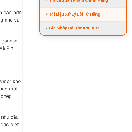
✓
Tra Cứu Sản Phẩm Chính Hãng
nh cao hơn
✓
Tài Liệu Xử Lý Lỗi Từ Hãng
ng nhẹ và
✓
Gia Nhập Đối Tác Khu Vực
anganese
và Pin
olymer khô
dụng một
 phép
i nhu cầu
 đặc biệt