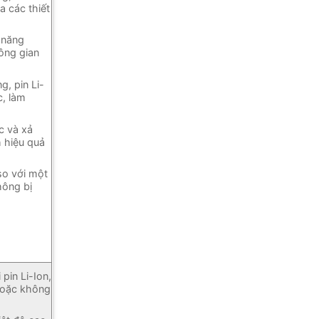
a các thiết
 năng
ông gian
, pin Li-
c, làm
c và xả
 hiệu quả
 so với một
hông bị
pin Li-Ion,
 hoặc không