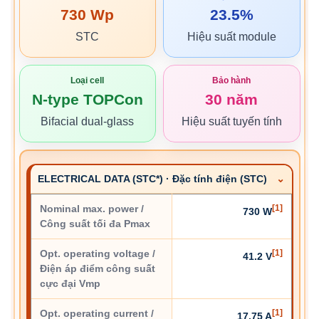
730 Wp
23.5%
STC
Hiệu suất module
Loại cell
Bảo hành
N-type TOPCon
30 năm
Bifacial dual-glass
Hiệu suất tuyến tính
ELECTRICAL DATA (STC*) · Đặc tính điện (STC)
Nominal max. power /
[1]
730 W
Công suất tối đa Pmax
Opt. operating voltage /
[1]
41.2 V
Điện áp điểm công suất
cực đại Vmp
Opt. operating current /
[1]
17.75 A