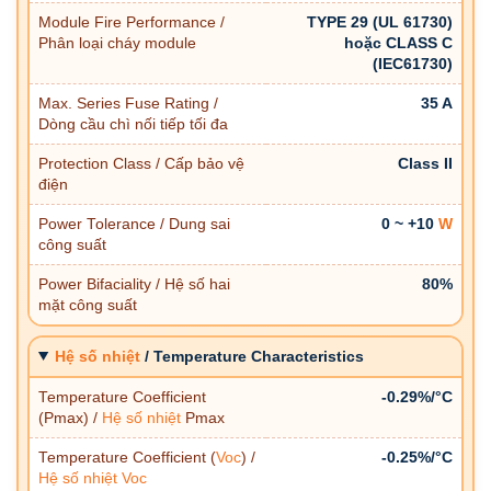
Module Fire Performance /
TYPE 29 (UL 61730)
Phân loại cháy module
hoặc CLASS C
(IEC61730)
Max. Series Fuse Rating /
35 A
Dòng cầu chì nối tiếp tối đa
Protection Class / Cấp bảo vệ
Class II
điện
Power Tolerance / Dung sai
0 ~ +10
W
công suất
Power Bifaciality / Hệ số hai
80%
mặt công suất
Hệ số nhiệt
/ Temperature Characteristics
Temperature Coefficient
-0.29%/°C
(Pmax) /
Hệ số nhiệt
Pmax
Temperature Coefficient (
Voc
) /
-0.25%/°C
Hệ số nhiệt
Voc