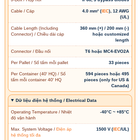
Cable / Cáp
4.0 mm² (
IEC
), 12 AWG
(UL)
Cable Length (Including
360 mm (+) / 200 mm (-)
Connector) / Chiều dài cáp
hoặc customized
length
Connector / Đầu nối
T6 hoặc MC4-EVO2A
Per Pallet / Số tấm mỗi pallet
33 pieces
Per Container (40′ HQ) / Số
594 pieces hoặc 495
tấm mỗi container 40′ HQ
pieces (only for US &
Canada)
Dữ liệu điện hệ thống / Electrical Data
Operating Temperature / Nhiệt
-40°C ~ +85°C
độ vận hành
Max. System Voltage /
Điện áp
1500 V (
IEC
/UL)
hệ thống tối đa