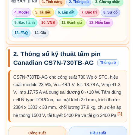
📚 Đến phần
1. Tính năng
2. Thông số
3. Chứng nhận
4. Model
5. Tài liệu
6. Lắp đặt
7. Bảo trì
8. Sự cố
9. Bảo hành
10. VNS
11. Đánh giá
12. Hiểu lầm
13. FAQ
14. Giá
2. Thông số kỹ thuật tấm pin
Canadian CS7N-730TB-AG
Thông số
CS7N-730TB-AG cho công suất 730 Wp ở STC, hiệu
suất module 23.5%, Voc 49.1 V, Isc 18.79 A, Vmp 41.2
V, Imp 17.75 A và dung sai dương 0~+10 W. Tấm dùng
cell N-type TOPCon, hai mặt kính 2.0 mm, kích thước
2384 x 1303 x 33 mm, khối lượng 37.8 kg, chịu điện áp
[1]
hệ thống 1500 V, tải tuyết 5400 Pa và tải gió 2400 Pa.
Công suất
Hiệu suất