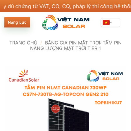
Bỏ
hứng từ VAT, CO, CQ, pháp lý thi công hệ thống điện
qua
nội
Năng Lực
dung
TRANG CHỦ
/
BẢNG GIÁ PIN MẶT TRỜI: TẤM PIN
NĂNG LƯỢNG MẶT TRỜI TIER 1