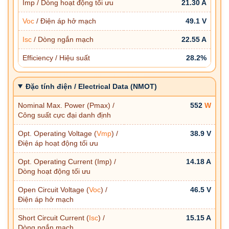
Imp / Dòng hoạt động tối ưu
21.30 A
Voc
/ Điện áp hở mạch
49.1 V
Isc
/ Dòng ngắn mạch
22.55 A
Efficiency / Hiệu suất
28.2%
Đặc tính điện / Electrical Data (NMOT)
Nominal Max. Power (Pmax) /
552
W
Công suất cực đại danh định
Opt. Operating Voltage (
Vmp
) /
38.9 V
Điện áp hoạt động tối ưu
Opt. Operating Current (Imp) /
14.18 A
Dòng hoạt động tối ưu
Open Circuit Voltage (
Voc
) /
46.5 V
Điện áp hở mạch
Short Circuit Current (
Isc
) /
15.15 A
Dòng ngắn mạch