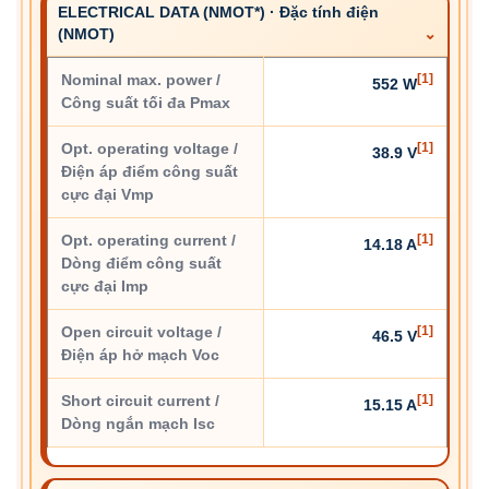
ELECTRICAL DATA (NMOT*) · Đặc tính điện
(NMOT)
Nominal max. power /
[1]
552 W
Công suất tối đa Pmax
Opt. operating voltage /
[1]
38.9 V
Điện áp điểm công suất
cực đại Vmp
Opt. operating current /
[1]
14.18 A
Dòng điểm công suất
cực đại Imp
Open circuit voltage /
[1]
46.5 V
Điện áp hở mạch Voc
Short circuit current /
[1]
15.15 A
Dòng ngắn mạch Isc