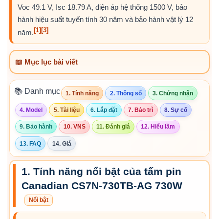
Voc 49.1 V, Isc 18.79 A, điện áp hệ thống 1500 V, bảo
hành hiệu suất tuyến tính 30 năm và bảo hành vật lý 12
[1]
[3]
năm.
📖 Mục lục bài viết
📚 Danh mục
1. Tính năng
2. Thông số
3. Chứng nhận
4. Model
5. Tài liệu
6. Lắp đặt
7. Bảo trì
8. Sự cố
9. Bảo hành
10. VNS
11. Đánh giá
12. Hiểu lầm
13. FAQ
14. Giá
1. Tính năng nổi bật của tấm pin
Canadian CS7N-730TB-AG 730W
Nổi bật