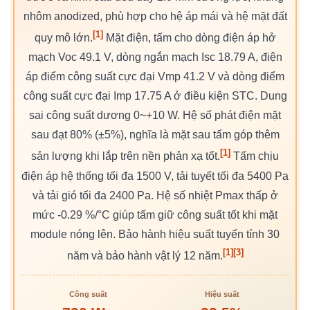
nhôm anodized, phù hợp cho hệ áp mái và hệ mặt đất
[1]
quy mô lớn.
Mặt điện, tấm cho dòng điện áp hở
mạch Voc 49.1 V, dòng ngắn mạch Isc 18.79 A, điện
áp điểm công suất cực đại Vmp 41.2 V và dòng điểm
công suất cực đại Imp 17.75 A ở điều kiện STC. Dung
sai công suất dương 0~+10 W. Hệ số phát điện mặt
sau đạt 80% (±5%), nghĩa là mặt sau tấm góp thêm
[1]
sản lượng khi lắp trên nền phản xạ tốt.
Tấm chịu
điện áp hệ thống tối đa 1500 V, tải tuyết tối đa 5400 Pa
và tải gió tối đa 2400 Pa. Hệ số nhiệt Pmax thấp ở
mức -0.29 %/°C giúp tấm giữ công suất tốt khi mặt
module nóng lên. Bảo hành hiệu suất tuyến tính 30
[1]
[3]
năm và bảo hành vật lý 12 năm.
Công suất
Hiệu suất