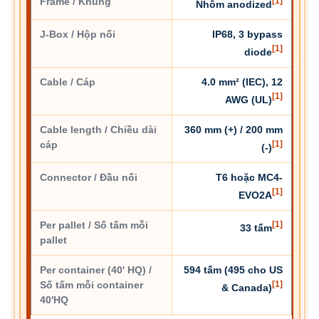
Frame / Khung
[1]
Nhôm anodized
J-Box / Hộp nối
IP68, 3 bypass
[1]
diode
Cable / Cáp
4.0 mm² (IEC), 12
[1]
AWG (UL)
Cable length / Chiều dài
360 mm (+) / 200 mm
cáp
[1]
(-)
Connector / Đầu nối
T6 hoặc MC4-
[1]
EVO2A
Per pallet / Số tấm mỗi
[1]
33 tấm
pallet
Per container (40' HQ) /
594 tấm (495 cho US
Số tấm mỗi container
[1]
& Canada)
40'HQ