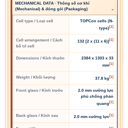
MECHANICAL DATA · Thông số cơ khí
(Mechanical) & đóng gói (Packaging)
Cell type / Loại cell
TOPCon cells (N-
[1]
type)
Cell arrangement / Cách
[1]
132 [2 x (11 x 6)]
bố trí cell
Dimensions / Kích thước
2384 x 1303 x 33
[1]
mm
Weight / Khối lượng
[1]
37.8 kg
Front glass / Kính trước
2.0 mm cường lực
phủ chống phản
[1]
quang
Back glass / Kính sau
[1]
2.0 mm cường lực