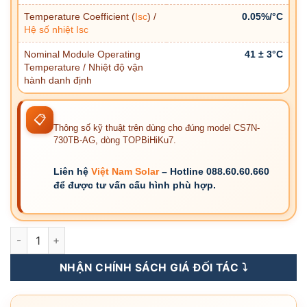
Temperature Coefficient (
Isc
) /
0.05%/°C
Hệ số nhiệt
Isc
Nominal Module Operating
41 ± 3°C
Temperature / Nhiệt độ vận
hành danh định
📋
Thông số kỹ thuật trên dùng cho đúng model CS7N-
730TB-AG, dòng TOPBiHiKu7.
Liên hệ
Việt Nam Solar
– Hotline 088.60.60.660
để được tư vấn cấu hình phù hợp.
CS7N-730TB-AG-Tấm Pin NLMT Canadian Topbihiku7 730WP
NHẬN CHÍNH SÁCH GIÁ ĐỐI TÁC ⤵️