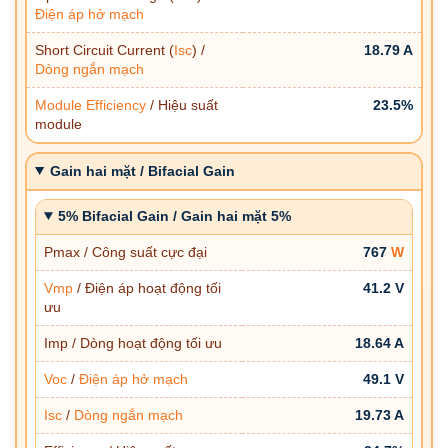
Điện áp hở mạch
Short Circuit Current (
Isc
) /
18.79 A
Dòng ngắn mạch
Module Efficiency
/ Hiệu suất
23.5%
module
Gain hai mặt / Bifacial Gain
5% Bifacial Gain / Gain hai mặt 5%
Pmax / Công suất cực đại
767
W
Vmp
/ Điện áp hoạt động tối
41.2 V
ưu
Imp / Dòng hoạt động tối ưu
18.64 A
Voc
/
Điện áp hở mạch
49.1 V
Isc
/
Dòng ngắn mạch
19.73 A