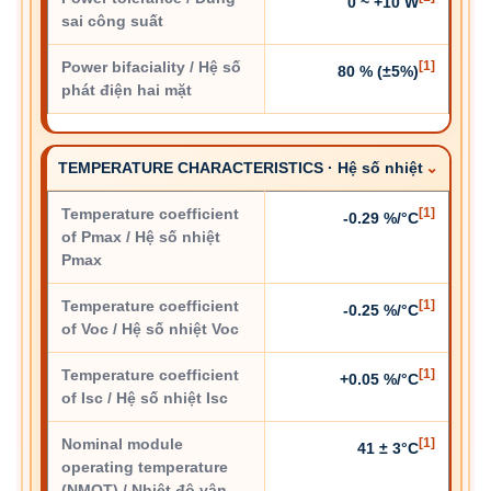
0 ~ +10 W
sai công suất
Power bifaciality / Hệ số
[1]
80 % (±5%)
phát điện hai mặt
TEMPERATURE CHARACTERISTICS · Hệ số nhiệt
Temperature coefficient
[1]
-0.29 %/°C
of Pmax / Hệ số nhiệt
Pmax
Temperature coefficient
[1]
-0.25 %/°C
of Voc / Hệ số nhiệt Voc
Temperature coefficient
[1]
+0.05 %/°C
of Isc / Hệ số nhiệt Isc
Nominal module
[1]
41 ± 3°C
operating temperature
(NMOT) / Nhiệt độ vận