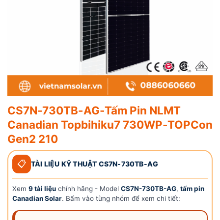
CS7N-730TB-AG-Tấm Pin NLMT
Canadian Topbihiku7 730WP-TOPCon
Gen2 210
📋
TÀI LIỆU KỸ THUẬT CS7N-730TB-AG
Xem
9 tài liệu
chính hãng - Model
CS7N-730TB-AG
,
tấm pin
Canadian Solar
. Bấm vào từng nhóm để xem chi tiết: