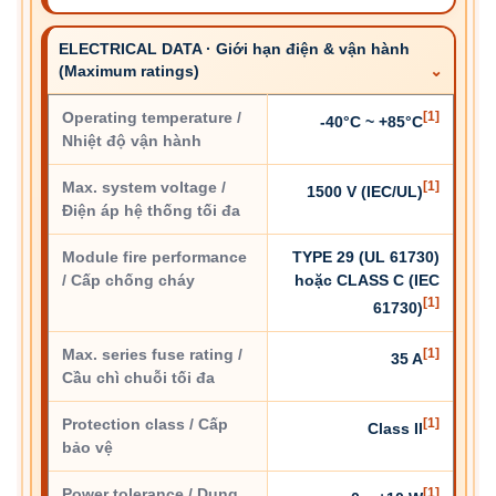
ELECTRICAL DATA · Giới hạn điện & vận hành
(Maximum ratings)
Operating temperature /
[1]
-40°C ~ +85°C
Nhiệt độ vận hành
Max. system voltage /
[1]
1500 V (IEC/UL)
Điện áp hệ thống tối đa
Module fire performance
TYPE 29 (UL 61730)
/ Cấp chống cháy
hoặc CLASS C (IEC
[1]
61730)
Max. series fuse rating /
[1]
35 A
Cầu chì chuỗi tối đa
Protection class / Cấp
[1]
Class II
bảo vệ
Power tolerance / Dung
[1]