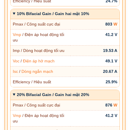
Efficiency / Hiệu suất
24.7%
10% Bifacial Gain / Gain hai mặt 10%
Pmax / Công suất cực đại
803
W
Vmp
/ Điện áp hoạt động tối
41.2 V
ưu
Imp / Dòng hoạt động tối ưu
19.53 A
Voc
/
Điện áp hở mạch
49.1 V
Isc
/
Dòng ngắn mạch
20.67 A
Efficiency / Hiệu suất
25.9%
20% Bifacial Gain / Gain hai mặt 20%
Pmax / Công suất cực đại
876
W
Vmp
/ Điện áp hoạt động tối
41.2 V
ưu