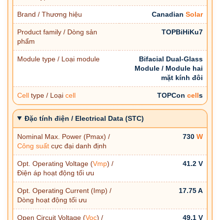
Brand / Thương hiệu
Canadian
Solar
Product family / Dòng sản
TOPBiHiKu7
phẩm
Module type / Loại module
Bifacial Dual-Glass
Module / Module hai
mặt kính đôi
Cell
type / Loại
cell
TOPCon
cell
s
Đặc tính điện / Electrical Data (STC)
Nominal Max. Power (Pmax) /
730
W
Công suất
cực đại danh định
Opt. Operating Voltage (
Vmp
) /
41.2 V
Điện áp hoạt động tối ưu
Opt. Operating Current (Imp) /
17.75 A
Dòng hoạt động tối ưu
Open Circuit Voltage (
Voc
) /
49.1 V