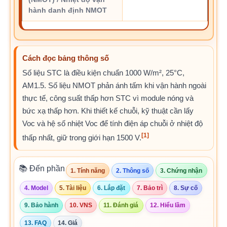
hành danh định NMOT
Cách đọc bảng thông số
Số liệu STC là điều kiện chuẩn 1000 W/m², 25°C,
AM1.5. Số liệu NMOT phản ánh tấm khi vận hành ngoài
thực tế, công suất thấp hơn STC vì module nóng và
bức xạ thấp hơn. Khi thiết kế chuỗi, kỹ thuật cần lấy
Voc và hệ số nhiệt Voc để tính điện áp chuỗi ở nhiệt độ
[1]
thấp nhất, giữ trong giới hạn 1500 V.
📚 Đến phần
1. Tính năng
2. Thông số
3. Chứng nhận
4. Model
5. Tài liệu
6. Lắp đặt
7. Bảo trì
8. Sự cố
9. Bảo hành
10. VNS
11. Đánh giá
12. Hiểu lầm
13. FAQ
14. Giá