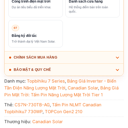
Công trình điện mặt trời
Danh sách cửa hàng
Dự án tiêu biểu đã triển khai.
Hệ thống điểm bán trên toàn
quốc.
07
Đăng ký đối tác
Trở thành đại lý Việt Nam Solar.
CHÍNH SÁCH MUA HÀNG
BẢO MẬT & QUY CHẾ
Danh mục:
Topbihiku 7 Series
,
Bảng Giá Inverter - Biến
Tần Điện Năng Lượng Mặt Trời
,
Canadian Solar
,
Bảng Giá
Pin Mặt Trời: Tấm Pin Năng Lượng Mặt Trời Tier 1
Thẻ:
CS7N-730TB-AG
,
Tấm Pin NLMT Canadian
Topbihiku7 730WP
,
TOPCon Gen2 210
Thương hiệu:
Canadian Solar