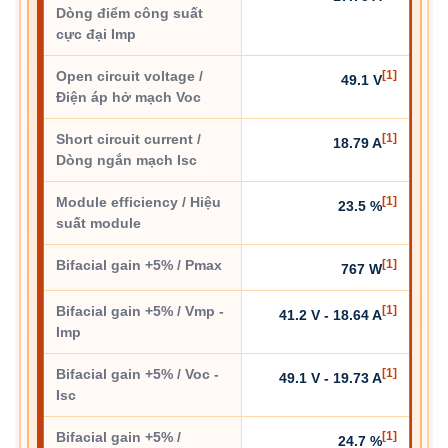
Dòng điểm công suất
cực đại Imp
Open circuit voltage /
[1]
49.1 V
Điện áp hở mạch Voc
Short circuit current /
[1]
18.79 A
Dòng ngắn mạch Isc
Module efficiency / Hiệu
[1]
23.5 %
suất module
Bifacial gain +5% / Pmax
[1]
767 W
Bifacial gain +5% / Vmp -
[1]
41.2 V - 18.64 A
Imp
Bifacial gain +5% / Voc -
[1]
49.1 V - 19.73 A
Isc
Bifacial gain +5% /
[1]
24.7 %