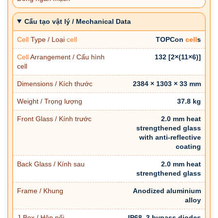
Cấu tạo vật lý / Mechanical Data
Cell
Type / Loại
cell
TOPCon
cell
s
Cell
Arrangement / Cấu hình
132 [2×(11×6)]
cell
Dimensions / Kích thước
2384 × 1303 × 33 mm
Weight / Trọng lượng
37.8 kg
Front Glass / Kính trước
2.0 mm heat
strengthened glass
with anti-reflective
coating
Back Glass / Kính sau
2.0 mm heat
strengthened glass
Frame / Khung
Anodized aluminium
alloy
J-Box / Hộp nối
IP68, 3 bypass diodes