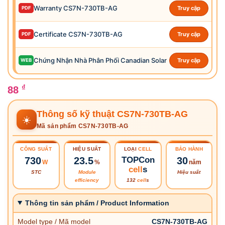
Warranty CS7N-730TB-AG
Truy cập
PDF
Certificate CS7N-730TB-AG
Truy cập
PDF
Chứng Nhận Nhà Phân Phối Canadian Solar
Truy cập
WEB
₫
88
Thông số kỹ thuật CS7N-730TB-AG
☀️
Mã sản phẩm CS7N-730TB-AG
CÔNG SUẤT
HIỆU SUẤT
LOẠI
CELL
BẢO HÀNH
730
23.5
TOPCon
30
W
%
năm
cell
s
STC
Module
Hiệu suất
efficiency
132
cell
s
Thông tin sản phẩm / Product Information
Model type / Mã model
CS7N-730TB-AG