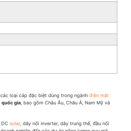
các loại cáp đặc biệt dùng trong ngành
điện mặt
 quốc gia
, bao gồm Châu Âu, Châu Á, Nam Mỹ và
p DC
solar
, dây nối inverter, dây trung thế, đầu nối
h, doanh nghiệp đến các dự án năng lượng quy mô