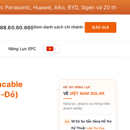
sonic, Huawei, Aiko, BYD, Sigen và 20 thương hiệu 
Xem danh sách chi nhánh
88.60.60.660
BÁO GIÁ
Năng Lực EPC
acable
HỒ SƠ NĂNG LỰC
n-Đỏ)
VỀ
VIỆT NAM SOLAR
Năng lực, pháp lý và chứng nhận
doanh nghiệp
50 Kỹ Sư Sẵn Sàng Hỗ Trợ
KS
Kỹ Thuật
Link Tra Cứu