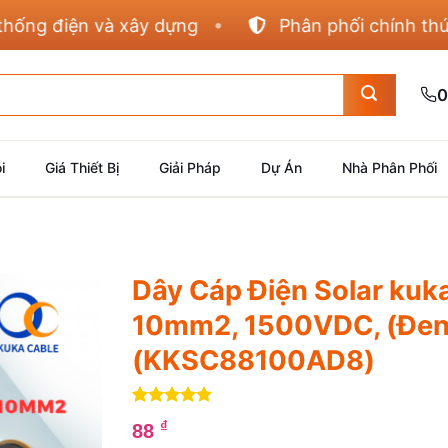
 điện và xây dựng
Phân phối chính thức Pana
0
i
Giá Thiết Bị
Giải Pháp
Dự Án
Nhà Phân Phối
Dây Cáp Điện Solar kuk
10mm2, 1500VDC, (Đe
(KKSC88100AD8)
5
4
trên 5
₫
88
dựa trên