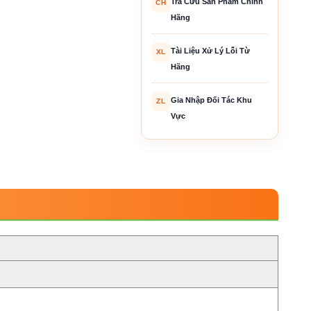
Tra Cứu Sản Phẩm Chính
CH
Hãng
Tài Liệu Xử Lý Lỗi Từ
XL
Hãng
Gia Nhập Đối Tác Khu
ZL
Vực