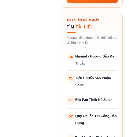
THƯ VIỆN KỸ THUẬT
TÌM
TÀI LIỆU
Manual, tiêu chuẩn, file thiết kế và
tài liệu xử lý lỗi
Manual - Hướng Dẫn Kỹ
HD
Thuật
Tiêu Chuẩn Sản Phẩm
TC
Solar
File Pan Thiết Kế Solar
TK
Quy Chuẩn Thi Công Dân
QC
Dụng