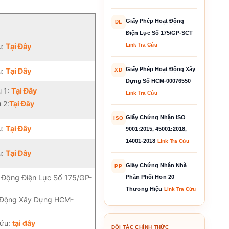
Giấy Phép Hoạt Động
DL
Điện Lực Số 175/GP-SCT
u:
Tại Đây
Link Tra Cứu
Giấy Phép Hoạt Động Xây
u:
Tại Đây
XD
Dựng Số HCM-00076550
u 1:
Tại Đây
Link Tra Cứu
u 2:
Tại Đây
Giấy Chứng Nhận ISO
ISO
u:
Tại Đây
9001:2015, 45001:2018,
14001-2018
Link Tra Cứu
u:
Tại Đây
Giấy Chứng Nhận Nhà
PP
 Động Điện Lực Số 175/GP-
Phân Phối Hơn 20
Thương Hiệu
Link Tra Cứu
 Động Xây Dựng HCM-
cứu:
tại đây
ĐỐI TÁC CHÍNH THỨC