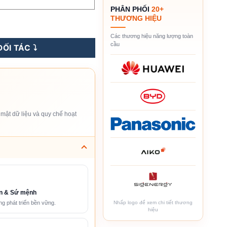
PHÂN PHỐI
20+
THƯƠNG HIỆU
VDC, (Đen-Đỏ) (KKSC88100AD8) số lượng
Các thương hiệu năng lượng toàn
cầu
ỐI TÁC ⤵️
mật dữ liệu và quy chế hoạt
n & Sứ mệnh
Nhấp logo để xem chi tiết thương
g phát triển bền vững.
hiệu