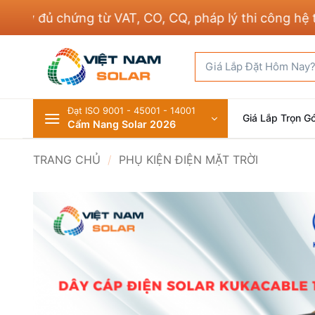
Bỏ
đủ chứng từ VAT, CO, CQ, pháp lý thi công hệ thống
qua
nội
Tìm
dung
kiếm:
Đạt ISO 9001 - 45001 - 14001
Giá Lắp Trọn Gó
Cẩm Nang Solar 2026
TRANG CHỦ
/
PHỤ KIỆN ĐIỆN MẶT TRỜI