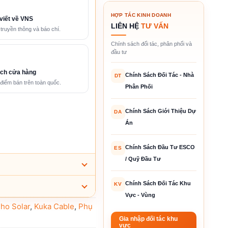
HỢP TÁC KINH DOANH
viết về VNS
LIÊN HỆ
TƯ VẤN
 truyền thông và báo chí.
Chính sách đối tác, phân phối và
đầu tư
ch cửa hàng
Chính Sách Đối Tác - Nhà
DT
điểm bán trên toàn quốc.
Phân Phối
Chính Sách Giới Thiệu Dự
DA
Án
Chính Sách Đầu Tư ESCO
ES
/ Quỹ Đầu Tư
Chính Sách Đối Tác Khu
KV
Vực - Vùng
ho Solar
,
Kuka Cable
,
Phụ
Gia nhập đối tác khu
vực