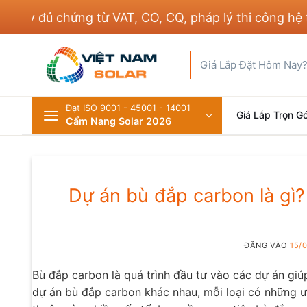
Bỏ
đủ chứng từ VAT, CO, CQ, pháp lý thi công hệ thống
qua
nội
Tìm
dung
kiếm:
Đạt ISO 9001 - 45001 - 14001
Giá Lắp Trọn Gó
Cẩm Nang Solar 2026
Dự án bù đắp carbon là gì
ĐĂNG VÀO
15/
Bù đắp carbon là quá trình đầu tư vào các dự án giúp
dự án bù đắp carbon khác nhau, mỗi loại có những ư