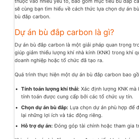
thuộc vào nhiều yếu tố, bao gồm mục tiêu bù đắp car
sẽ cùng bạn tìm hiểu về cách thức lựa chọn dự án bù
bù đắp carbon.
Dự án bù đắp carbon là gì?
Dự án bù đắp carbon là một giải pháp quan trọng tr
giúp giảm thiểu lượng khí nhà kính (KNK) trong khí
doanh nghiệp hoặc tổ chức đã tạo ra.
Quá trình thực hiện một dự án bù đắp carbon bao g
Tính toán lượng khí thải:
Xác định lượng KNK mà b
tính toán được cung cấp bởi các tổ chức uy tín.
Chọn dự án bù đắp:
Lựa chọn dự án phù hợp để đầ
lại những lợi ích và tác động riêng.
Hỗ trợ dự án:
Đóng góp tài chính hoặc tham gia t