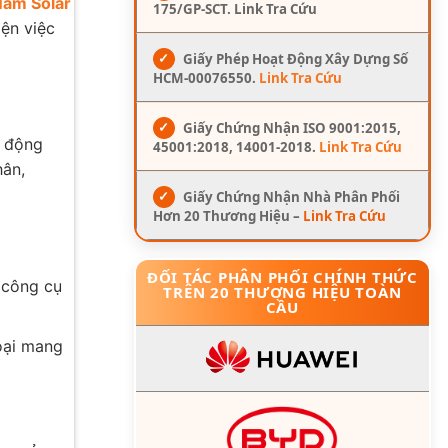
Nam Solar
175/GP-SCT. Link Tra Cứu
ện việc
✓
Giấy Phép Hoạt Động Xây Dựng Số
HCM-00076550.
Link Tra Cứu
✓
Giấy Chứng Nhận ISO 9001:2015,
t động
45001:2018, 14001-2018.
Link Tra Cứu
hân,
✓
Giấy Chứng Nhận Nhà Phân Phối
Hơn 20 Thương Hiệu –
Link Tra Cứu
ĐỐI TÁC PHÂN PHỐI CHÍNH THỨC
 công cụ
TRÊN 20 THƯƠNG HIỆU TOÀN
CẦU
oại mang