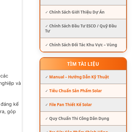
✓
Chính Sách Giới Thiệu Dự Án
✓
Chính Sách Đầu Tư ESCO / Quỹ Đầu
Tư
✓
Chính Sách Đối Tác Khu Vực – Vùng
TÌM TÀI LIỆU
 các
✓
Manual – Hướng Dẫn Kỹ Thuật
 nghiệp và
✓
Tiêu Chuẩn Sản Phẩm Solar
m đáng kể
✓
File Pan Thiết Kế Solar
ra, góp
✓
Quy Chuẩn Thi Công Dân Dụng