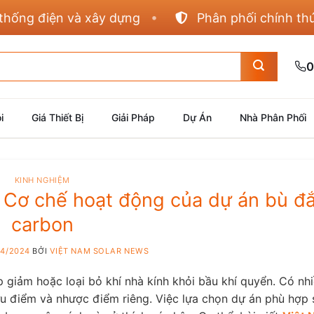
 điện và xây dựng
Phân phối chính thức Pana
0
i
Giá Thiết Bị
Giải Pháp
Dự Án
Nhà Phân Phối
KINH NGHIỆM
? Cơ chế hoạt động của dự án bù đ
carbon
04/2024
BỞI
VIỆT NAM SOLAR NEWS
 giảm hoặc loại bỏ khí nhà kính khỏi bầu khí quyển. Có nhi
u điểm và nhược điểm riêng. Việc lựa chọn dự án phù hợp 