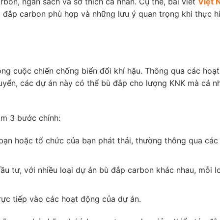
bon, ngân sách và sở thích cá nhân. Cụ thể, bài viết
Việt 
 đắp carbon phù hợp và những lưu ý quan trọng khi thực hi
ong cuộc chiến chống biến đổi khí hậu. Thông qua các hoạ
 quyển, các dự án này có thể bù đắp cho lượng KNK mà cá n
ồm 3 bước chính:
ạn hoặc tổ chức của bạn phát thải, thường thông qua các
u tư, với nhiều loại dự án bù đắp carbon khác nhau, mỗi l
rực tiếp vào các hoạt động của dự án.