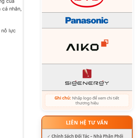
ộng của
a cá nhân,
 nỗ lực
Ghi chú:
Nhấp logo để xem chi tiết
thương hiệu
LIÊN HỆ TƯ VẤN
✓
Chính Sách Đối Tác – Nhà Phân Phối