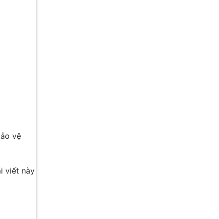
bảo vệ
i viết này