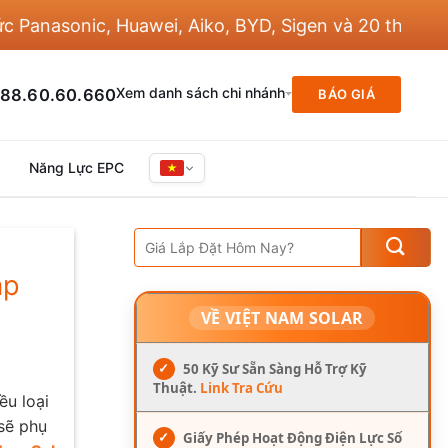
sonic, Huawei, Aiko, BYD, Sigen và 20 thương hiệu 
Xem danh sách chi nhánh
88.60.60.660
BÁO GIÁ
Năng Lực EPC
ắp
VỀ VIỆT NAM SOLAR
✓
50 Kỹ Sư Sẵn Sàng Hỗ Trợ Kỹ
Thuật.
Link Tra Cứu
ều loại
sẽ phụ
✓
Giấy Phép Hoạt Động Điện Lực Số