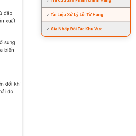
✓
Tra Cứu Sản Phẩm Chính Hãng
bù đắp
✓
Tài Liệu Xử Lý Lỗi Từ Hãng
ản xuất
✓
Gia Nhập Đối Tác Khu Vực
bổ sung
a biến
n đổi khí
hải do