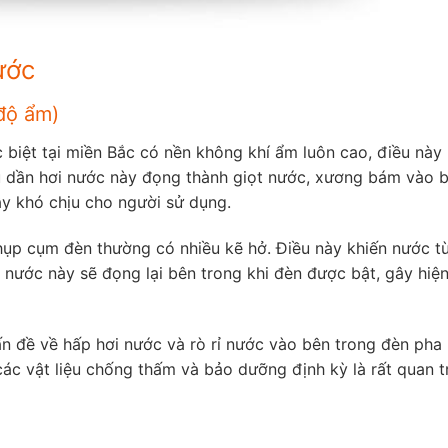
ước
 độ ẩm)
c biệt tại miền Bắc có nền không khí ẩm luôn cao, điều nà
u dần hơi nước này đọng thành giọt nước, xương bám vào 
y khó chịu cho người sử dụng.
chụp cụm đèn thường có nhiều kẽ hở. Điều này khiến nước t
 nước này sẽ đọng lại bên trong khi đèn được bật, gây hiệ
ấn đề về hấp hơi nước và rò rỉ nước vào bên trong đèn pha 
g các vật liệu chống thấm và bảo dưỡng định kỳ là rất quan 