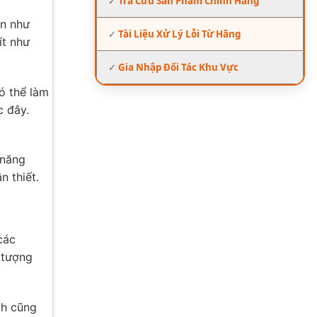
✓
Tra Cứu Sản Phẩm Chính Hãng
ận như
✓
Tài Liệu Xử Lý Lỗi Từ Hãng
ít như
✓
Gia Nhập Đối Tác Khu Vực
ó thể làm
c đây.
 năng
n thiết.
các
 tượng
ch cũng