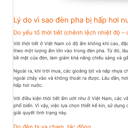
Lý do vì sao đèn pha bị hấp hơi n
Do yếu tố thời tiết (chênh lệch nhiệt độ –
Với thời tiết ở Việt Nam có độ ẩm không khí cao, đặ
theo một lượng ẩm lớn vào trong đèn pha. Từ đó, lâ
bề mặt của đèn, làm giảm khả năng chiếu sáng và gâ
Ngoài ra, khi trời mưa, các gioăng bịt và nắp nhựa 
ngoài chảy vào và không thoát ra được. Lâu dần, hơi
hấp hơi nước.
Với điều kiện thời tiết ẩm ướt như ở Việt Nam, các v
phổ biến. Vì vậy, việc lựa chọn thiết kế kín, sử dụn
giải quyết tình trạng này.
Do đèn bị va chạm, tác động,….