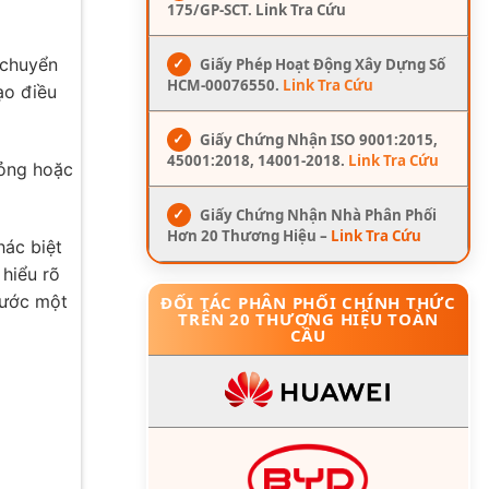
175/GP-SCT. Link Tra Cứu
✓
Giấy Phép Hoạt Động Xây Dựng Số
 chuyển
HCM-00076550.
Link Tra Cứu
ạo điều
✓
Giấy Chứng Nhận ISO 9001:2015,
45001:2018, 14001-2018.
Link Tra Cứu
lỏng hoặc
✓
Giấy Chứng Nhận Nhà Phân Phối
Hơn 20 Thương Hiệu –
Link Tra Cứu
hác biệt
 hiểu rõ
nước một
ĐỐI TÁC PHÂN PHỐI CHÍNH THỨC
TRÊN 20 THƯƠNG HIỆU TOÀN
CẦU