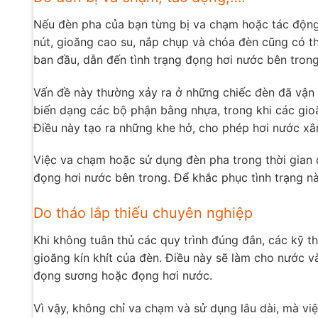
Nếu đèn pha của bạn từng bị va chạm hoặc tác động,
nút, gioăng cao su, nắp chụp và chóa đèn cũng có t
ban đầu, dẫn đến tình trạng đọng hơi nước bên tron
Vấn đề này thường xảy ra ở những chiếc đèn đã vận h
biến dạng các bộ phận bằng nhựa, trong khi các gio
Điều này tạo ra những khe hở, cho phép hơi nước x
Việc va chạm hoặc sử dụng đèn pha trong thời gian d
đọng hơi nước bên trong. Để khắc phục tình trạng này
Do tháo lắp thiếu chuyên nghiệp
Khi không tuân thủ các quy trình đúng đắn, các kỹ t
gioăng kín khít của đèn. Điều này sẽ làm cho nước 
đọng sương hoặc đọng hơi nước.
Vì vậy, không chỉ va chạm và sử dụng lâu dài, mà v