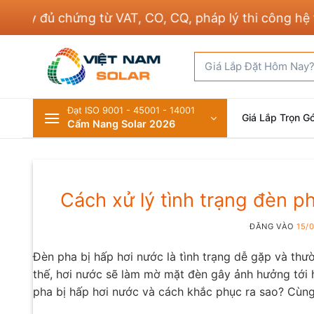
Bỏ
đủ chứng từ VAT, CO, CQ, pháp lý thi công hệ thống
qua
nội
Tìm
dung
kiếm:
Đạt ISO 9001 - 45001 - 14001
Giá Lắp Trọn Gó
Cẩm Nang Solar 2026
Cách xử lý tình trạng đèn p
ĐĂNG VÀO
15/
Đèn pha bị hấp hơi nước là tình trạng dễ gặp và thườ
thế, hơi nước sẽ làm mờ mặt đèn gây ảnh hưởng tới 
pha bị hấp hơi nước và cách khắc phục ra sao? Cùn