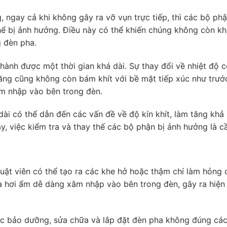
 ngay cả khi không gây ra vỡ vụn trực tiếp, thì các bộ ph
hể bị ảnh hưởng. Điều này có thể khiến chúng không còn kh
g đèn pha.
ành được một thời gian khá dài. Sự thay đổi về nhiệt độ c
ăng cũng không còn bám khít với bề mặt tiếp xúc như trướ
âm nhập vào bên trong đèn.
ài có thể dẫn đến các vấn đề về độ kín khít, làm tăng khả
, việc kiểm tra và thay thế các bộ phận bị ảnh hưởng là cầ
huật viên có thể tạo ra các khe hở hoặc thậm chí làm hỏng 
và hơi ẩm dễ dàng xâm nhập vào bên trong đèn, gây ra hiện
iệc bảo dưỡng, sửa chữa và lắp đặt đèn pha không đúng cá