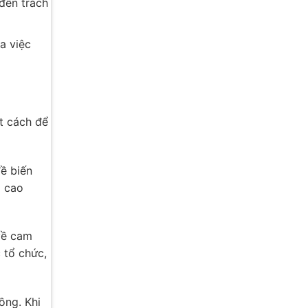
đến trách
a việc
t cách để
ề biến
g cao
về cam
 tổ chức,
ồng. Khi