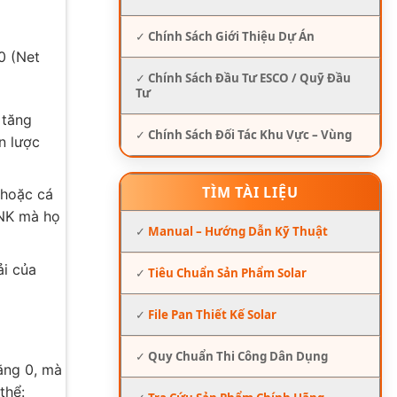
✓
Chính Sách Giới Thiệu Dự Án
0 (Net
✓
Chính Sách Đầu Tư ESCO / Quỹ Đầu
Tư
 tăng
✓
Chính Sách Đối Tác Khu Vực – Vùng
n lược
TÌM TÀI LIỆU
 hoặc cá
KNK mà họ
✓
Manual – Hướng Dẫn Kỹ Thuật
ải của
✓
Tiêu Chuẩn Sản Phẩm Solar
✓
File Pan Thiết Kế Solar
✓
Quy Chuẩn Thi Công Dân Dụng
ằng 0, mà
thể: