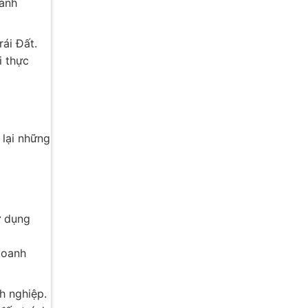
oanh
ái Đất.
i thực
 lại những
ử dụng
doanh
h nghiệp.