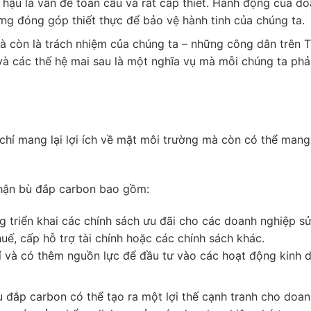
 hậu là vấn đề toàn cầu và rất cấp thiết. Hành động của d
ng đóng góp thiết thực để bảo vệ hành tinh của chúng ta.
 còn là trách nhiệm của chúng ta – những công dân trên Tr
à các thế hệ mai sau là một nghĩa vụ mà mỗi chúng ta phả
hỉ mang lại lợi ích về mặt môi trường mà còn có thể mang
 nhận bù đắp carbon bao gồm:
g triển khai các chính sách ưu đãi cho các doanh nghiệp s
uế, cấp hỗ trợ tài chính hoặc các chính sách khác.
hí và có thêm nguồn lực để đầu tư vào các hoạt động kinh 
 đắp carbon có thể tạo ra một lợi thế cạnh tranh cho doan