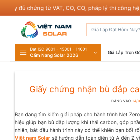
Bỏ
 đủ chứng từ VAT, CO, CQ, pháp lý thi công hệ thống
qua
nội
Tìm
dung
kiếm:
Đạt ISO 9001 - 45001 - 14001
Giá Lắp Trọn Gó
Cẩm Nang Solar 2026
Giấy chứng nhận bù đắp carb
ĐĂNG VÀO
14/
Bạn đang tìm kiếm giải pháp cho hành trình Net Zer
hiệu giúp bạn bù đắp lượng khí thải carbon, góp ph
nhiên, bắt đầu hành trình này có thể khiến bạn bối rố
Việt nam Solar
sẽ hướng dẫn toàn diện từ A đến Z v