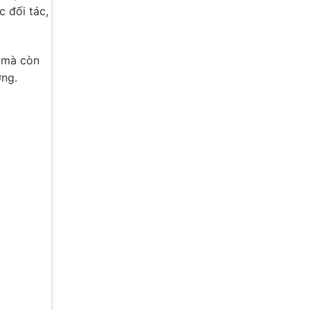
 đối tác,
p mà còn
ờng.