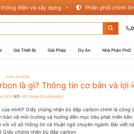
 điện và xây dựng
Phân phối chính thức Pan
0
i
Giá Thiết Bị
Giải Pháp
Dự Án
Nhà Phân Phối
KINH NGHIỆM
on là gì? Thông tin cơ bản và lợi 
04/2024
BỞI
VIỆT NAM SOLAR NEWS
o của mình? Giấy chứng nhận bù đắp carbon chính là công 
ần bảo vệ môi trường và hướng đến mục tiêu phát triển bền
i với vô số thông tin và thuật ngữ chuyên ngành. Bài viết n
ề Giấy chứng nhận bù đắp carbon