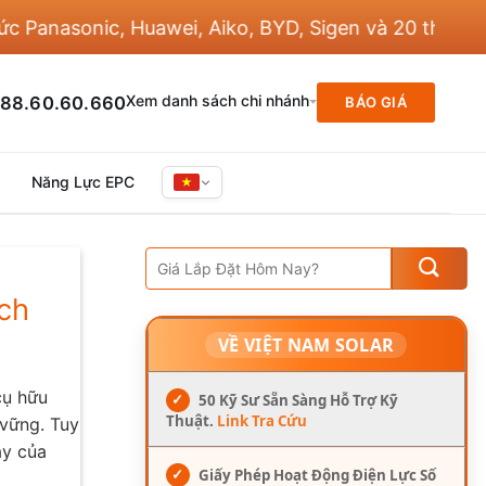
asonic, Huawei, Aiko, BYD, Sigen và 20 thương hiệu 
Xem danh sách chi nhánh
88.60.60.660
BÁO GIÁ
Năng Lực EPC
ích
VỀ VIỆT NAM SOLAR
cụ hữu
✓
50 Kỹ Sư Sẵn Sàng Hỗ Trợ Kỹ
Thuật.
Link Tra Cứu
 vững. Tuy
ày của
✓
Giấy Phép Hoạt Động Điện Lực Số