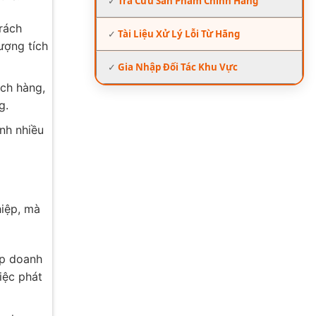
✓
Tra Cứu Sản Phẩm Chính Hãng
rách
✓
Tài Liệu Xử Lý Lỗi Từ Hãng
ượng tích
✓
Gia Nhập Đối Tác Khu Vực
ách hàng,
g.
ảnh nhiều
hiệp, mà
úp doanh
iệc phát