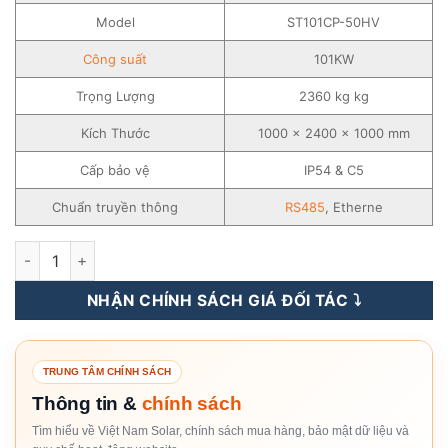
Model
ST101CP-50HV
Công suất
101KW
Trọng Lượng
2360 kg kg
Kích Thước
1000 x 2400 x 1000 mm
Cấp bảo vệ
IP54 & C5
Chuẩn truyền thông
RS485
, Etherne
Hệ Thống Pin Lưu Trữ Điện Lithium Sungrow 101KW-ST101CP
NHẬN CHÍNH SÁCH GIÁ ĐỐI TÁC ⤵️
TRUNG TÂM CHÍNH SÁCH
Thông tin &
chính sách
Tìm hiểu về Việt Nam Solar, chính sách mua hàng, bảo mật dữ liệu và