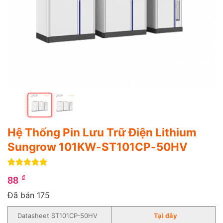
Hệ Thống Pin Lưu Trữ Điện Lithium
Sungrow 101KW-ST101CP-50HV
5
4
trên 5
₫
88
dựa trên
đánh giá
Đã bán 175
Datasheet ST101CP-50HV
Tại đây