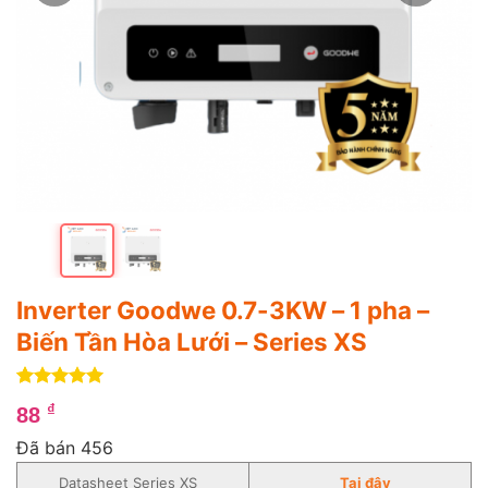
Inverter Goodwe 0.7-3KW – 1 pha –
Biến Tần Hòa Lưới – Series XS
5
1
trên 5
₫
88
dựa trên
đánh giá
Đã bán 456
Datasheet Series XS
Tại đây