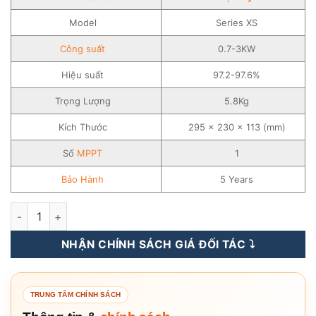
Model
Series XS
Công suất
0.7-3KW
Hiệu suất
97.2-97.6%
Trọng Lượng
5.8Kg
Kích Thước
295 × 230 × 113 (mm)
Số
MPPT
1
Bảo Hành
5 Years
Inverter Goodwe 0.7-3KW - 1 pha - Biến Tần Hòa Lưới - Series
NHẬN CHÍNH SÁCH GIÁ ĐỐI TÁC ⤵️
TRUNG TÂM CHÍNH SÁCH