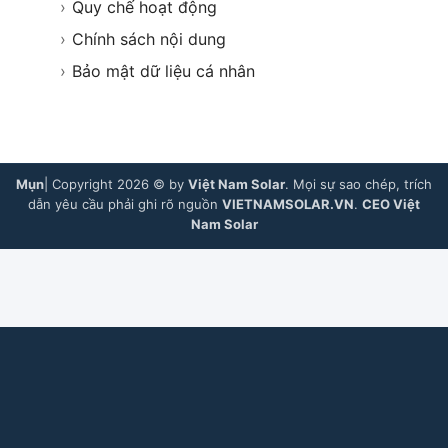
›
Quy chế hoạt động
›
Chính sách nội dung
›
Bảo mật dữ liệu cá nhân
Mụn
| Copyright 2026 © by
Việt Nam Solar
. Mọi sự sao chép, trích
dẫn yêu cầu phải ghi rõ nguồn
VIETNAMSOLAR.VN
.
CEO Việt
Nam Solar