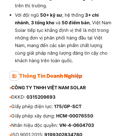
trên thị trường.
Với đội ngũ
50+ kỹ sư
, hệ thống
3+ chi
nhánh
,
3 tổng kho
và
50 điểm bán
, Việt Nam
Solar tiếp tục khẳng định vị thế là một trong
những đơn vị phân phối hàng đầu tại Việt
Nam, mang đến các sản phẩm chất lượng
cùng giải pháp năng lượng đáng tin cậy cho
khách hàng trên toàn quốc.
Thông Tin Doanh Nghiệp
•
CÔNG TY TNHH VIỆT NAM SOLAR
•
ĐKKD:
0315209693
•
Giấy phép điện lực:
175/GP-SCT
•
Giấy phép xây dựng:
HCM-00076550
•
Nhãn hiệu độc quyền:
VN-4-0604703
•
ISO 9001:2015:
9199302834780