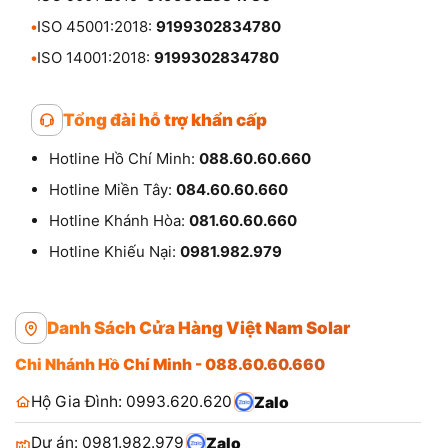
•
ISO 45001:2018:
9199302834780
•
ISO 14001:2018:
9199302834780
Tổng đài hỗ trợ khẩn cấp
Hotline Hồ Chí Minh:
088.60.60.660
Hotline Miền Tây:
084.60.60.660
Hotline Khánh Hòa:
081.60.60.660
Hotline Khiếu Nại:
0981.982.979
Danh Sách Cửa Hàng Việt Nam Solar
Chi Nhánh Hồ Chí Minh - 088.60.60.660
Hộ Gia Đình: 0993.620.620
Zalo
Dự án: 0981.982.979
Zalo