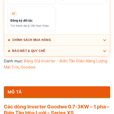
07
Đăng ký đối tác
Trở thành đại lý Việt Nam Solar.
CHÍNH SÁCH MUA HÀNG
BẢO MẬT & QUY CHẾ
Danh mục:
Bảng Giá Inverter - Biến Tần Điện Năng Lượng
Mặt Trời
,
Goodwe
MÔ TẢ
Các dòng Inverter Goodwe 0.7-3KW – 1 pha –
Biến Tần Hòa Lưới – Series XS