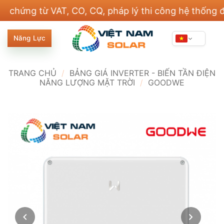
Bỏ
ng từ VAT, CO, CQ, pháp lý thi công hệ thống điện v
qua
nội
Năng Lực
dung
TRANG CHỦ
/
BẢNG GIÁ INVERTER - BIẾN TẦN ĐIỆN
NĂNG LƯỢNG MẶT TRỜI
/
GOODWE