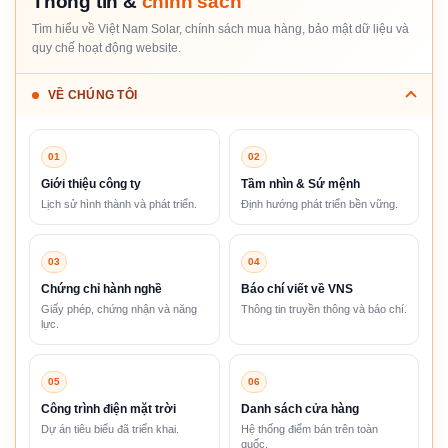
Thông tin &
chính sách
Tìm hiểu về Việt Nam Solar, chính sách mua hàng, bảo mật dữ liệu và
quy chế hoạt động website.
VỀ CHÚNG TÔI
01
02
Giới thiệu công ty
Tầm nhìn & Sứ mệnh
Lịch sử hình thành và phát triển.
Định hướng phát triển bền vững.
03
04
Chứng chỉ hành nghề
Báo chí viết về VNS
Giấy phép, chứng nhận và năng
Thông tin truyền thông và báo chí.
lực.
05
06
Công trình điện mặt trời
Danh sách cửa hàng
Dự án tiêu biểu đã triển khai.
Hệ thống điểm bán trên toàn
quốc.