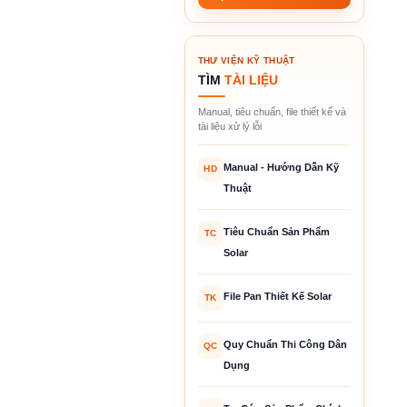
THƯ VIỆN KỸ THUẬT
TÌM
TÀI LIỆU
Manual, tiêu chuẩn, file thiết kế và
tài liệu xử lý lỗi
Manual - Hướng Dẫn Kỹ
HD
Thuật
Tiêu Chuẩn Sản Phẩm
TC
Solar
File Pan Thiết Kế Solar
TK
Quy Chuẩn Thi Công Dân
QC
Dụng