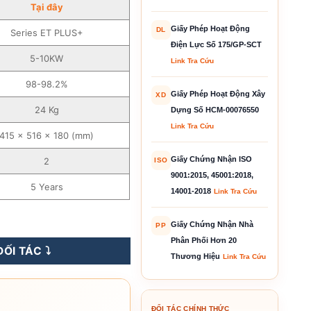
Tại đây
Giấy Phép Hoạt Động
DL
Series ET PLUS+
Điện Lực Số 175/GP-SCT
5-10KW
Link Tra Cứu
98-98.2%
Giấy Phép Hoạt Động Xây
XD
24 Kg
Dựng Số HCM-00076550
Link Tra Cứu
415 × 516 × 180 (mm)
Giấy Chứng Nhận ISO
2
ISO
9001:2015, 45001:2018,
5 Years
14001-2018
Link Tra Cứu
ưu Trữ – Series ET PLUS+ số lượng
Giấy Chứng Nhận Nhà
PP
Phân Phối Hơn 20
ỐI TÁC ⤵️
Thương Hiệu
Link Tra Cứu
ĐỐI TÁC CHÍNH THỨC