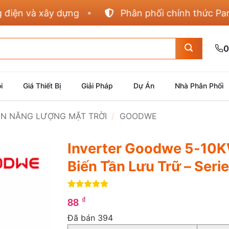
n và xây dựng
Phân phối chính thức Panasoni
0
i
Giá Thiết Bị
Giải Pháp
Dự Án
Nhà Phân Phối
IỆN NĂNG LƯỢNG MẶT TRỜI
/
GOODWE
Inverter Goodwe 5-10KW
Biến Tần Lưu Trữ – Ser
5
4
trên 5
₫
88
dựa trên
đánh giá
Đã bán 394