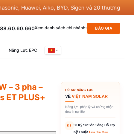
c, Huawei, Aiko, BYD, Sigen và 20 thương hiệu khác
Xem danh sách chi nhánh
88.60.60.660
BÁO GIÁ
Năng Lực EPC
 – 3 pha –
HỒ SƠ NĂNG LỰC
ies ET PLUS+
VỀ
VIỆT NAM SOLAR
Năng lực, pháp lý và chứng nhận
doanh nghiệp
50 Kỹ Sư Sẵn Sàng Hỗ Trợ
KS
Kỹ Thuật
Link Tra Cứu