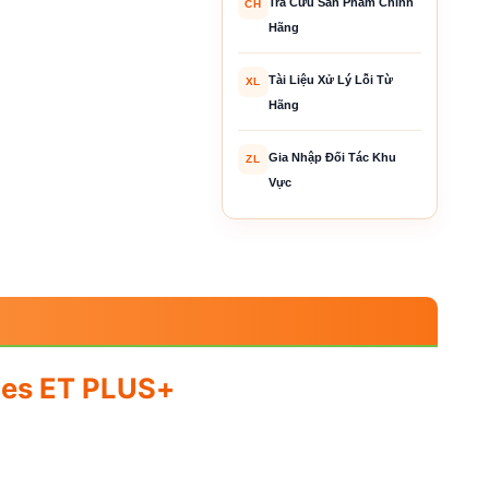
Tra Cứu Sản Phẩm Chính
CH
Hãng
Tài Liệu Xử Lý Lỗi Từ
XL
Hãng
Gia Nhập Đối Tác Khu
ZL
Vực
ries ET PLUS+