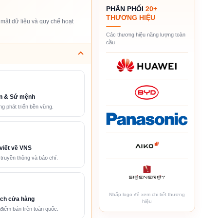
PHÂN PHỐI
20+
THƯƠNG HIỆU
mật dữ liệu và quy chế hoạt
Các thương hiệu năng lượng toàn
cầu
n & Sứ mệnh
g phát triển bền vững.
viết về VNS
 truyền thông và báo chí.
Nhấp logo để xem chi tiết thương
ch cửa hàng
hiệu
điểm bán trên toàn quốc.