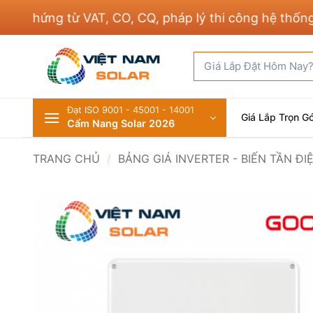
Bỏ
hứng từ VAT, CO, CQ, pháp lý thi công hệ thống điệ
qua
nội
Tìm
dung
kiếm:
Đạt ISO 9001 - 45001 - 14001
Giá Lắp Trọn Gó
Cẩm Nang Solar 2026
TRANG CHỦ
/
BẢNG GIÁ INVERTER - BIẾN TẦN Đ