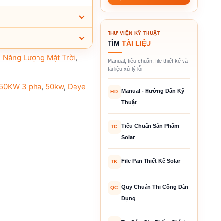
THƯ VIỆN KỸ THUẬT
TÌM
TÀI LIỆU
n Năng Lượng Mặt Trời
,
Manual, tiêu chuẩn, file thiết kế và
tài liệu xử lý lỗi
 50KW 3 pha
,
50kw
,
Deye
Manual - Hướng Dẫn Kỹ
HD
Thuật
Tiêu Chuẩn Sản Phẩm
TC
Solar
File Pan Thiết Kế Solar
TK
Quy Chuẩn Thi Công Dân
QC
Dụng