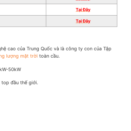
Tại
Đâ
y
Tại Đây
hệ cao của Trung Quốc và là công ty con của Tập
ng lượng mặt trời
toàn cầu.
 3kW-50kW
top đầu thế giới.