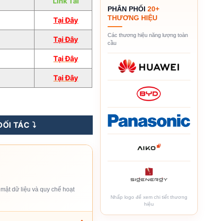
Link Tải
PHÂN PHỐI
20+
THƯƠNG HIỆU
Tại Đây
Các thương hiệu năng lượng toàn
Tại Đây
cầu
Tại
Đâ
y
Tại Đây
ố lượng
ỐI TÁC ⤵️
mật dữ liệu và quy chế hoạt
Nhấp logo để xem chi tiết thương
hiệu