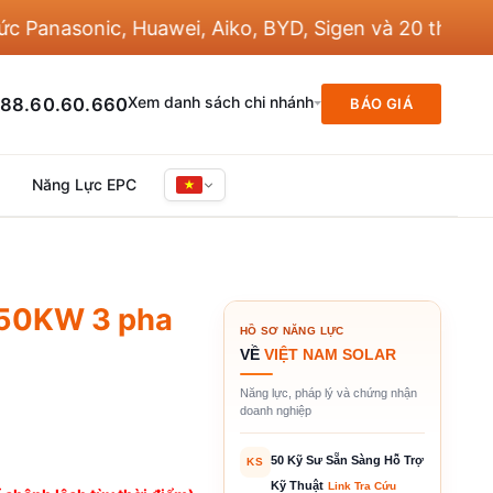
nasonic, Huawei, Aiko, BYD, Sigen và 20 thương hiệu
Xem danh sách chi nhánh
88.60.60.660
BÁO GIÁ
Năng Lực EPC
 50KW 3 pha
HỒ SƠ NĂNG LỰC
VỀ
VIỆT NAM SOLAR
Năng lực, pháp lý và chứng nhận
doanh nghiệp
50 Kỹ Sư Sẵn Sàng Hỗ Trợ
KS
Kỹ Thuật
Link Tra Cứu