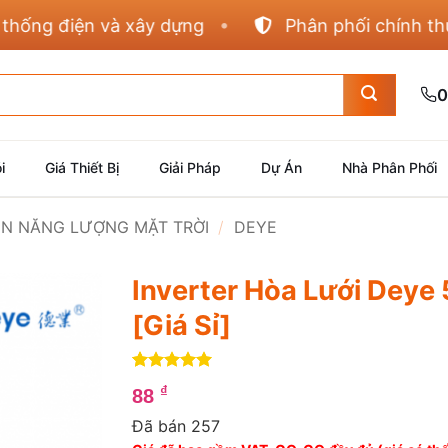
g điện và xây dựng
Phân phối chính thức Pa
0
i
Giá Thiết Bị
Giải Pháp
Dự Án
Nhà Phân Phối
IỆN NĂNG LƯỢNG MẶT TRỜI
/
DEYE
Inverter Hòa Lưới Deye
[Giá Sỉ]
5
1
trên 5
₫
88
dựa trên
đánh giá
Đã bán 257