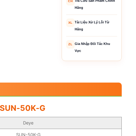
Tra Cứu Sản Phẩm Chính
CH
Hãng
Tài Liệu Xử Lý Lỗi Từ
XL
Hãng
Gia Nhập Đối Tác Khu
ZL
Vực
 – SUN-50K-G
Deye
SUN-50K-G