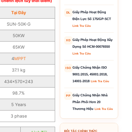
 chênh lệch tùy thời điểm)
Tại Đây
Giấy Phép Hoạt Động
DL
Điện Lực Số 175/GP-SCT
SUN-50K-G
Link Tra Cứu
50KW
Giấy Phép Hoạt Động Xây
XD
65KW
Dựng Số HCM-00076550
Link Tra Cứu
4
MPPT
Giấy Chứng Nhận ISO
ISO
37.1 kg
9001:2015, 45001:2018,
434×570×243
14001-2018
Link Tra Cứu
98.7%
Giấy Chứng Nhận Nhà
PP
Phân Phối Hơn 20
5 Years
Thương Hiệu
Link Tra Cứu
3 phase
ĐỐI TÁC CHÍNH THỨC