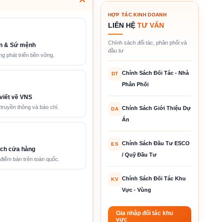
HỢP TÁC KINH DOANH
LIÊN HỆ
TƯ VẤN
Chính sách đối tác, phân phối và
n & Sứ mệnh
đầu tư
g phát triển bền vững.
Chính Sách Đối Tác - Nhà
DT
Phân Phối
viết về VNS
 truyền thông và báo chí.
Chính Sách Giới Thiệu Dự
DA
Án
Chính Sách Đầu Tư ESCO
ES
ch cửa hàng
/ Quỹ Đầu Tư
điểm bán trên toàn quốc.
Chính Sách Đối Tác Khu
KV
Vực - Vùng
Gia nhập đối tác khu
vực