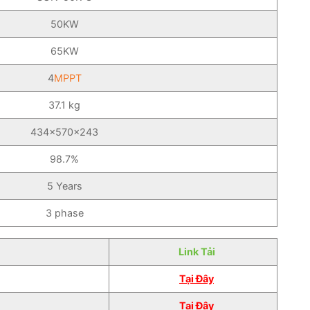
50KW
65KW
4
MPPT
37.1 kg
434×570×243
98.7%
5 Years
3 phase
Link Tải
Tại Đây
Tại Đây