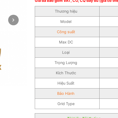
Giá đã bao gồm VAT, CO, CQ đầy đủ (giá có thể
Thương hiệu
Model
Công suất
Max DC
Loại
Trọng Lượng
Kích Thước
Hiệu Suất
Bảo Hành
Grid Type