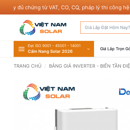
Bỏ
y đủ chứng từ VAT, CO, CQ, pháp lý thi công hệ thốn
qua
nội
Tìm
dung
kiếm:
Đạt ISO 9001 - 45001 - 14001
Giá Lắp Trọn Gó
Cẩm Nang Solar 2026
TRANG CHỦ
/
BẢNG GIÁ INVERTER - BIẾN TẦN Đ