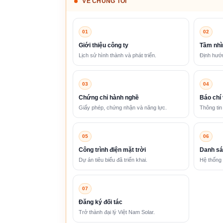
VỀ CHÚNG TÔI
01
02
Giới thiệu công ty
Tầm nhì
Lịch sử hình thành và phát triển.
Định hướn
03
04
Chứng chỉ hành nghề
Báo chí 
Giấy phép, chứng nhận và năng lực.
Thông tin
05
06
Công trình điện mặt trời
Danh sá
Dự án tiêu biểu đã triển khai.
Hệ thống 
07
Đăng ký đối tác
Trở thành đại lý Việt Nam Solar.