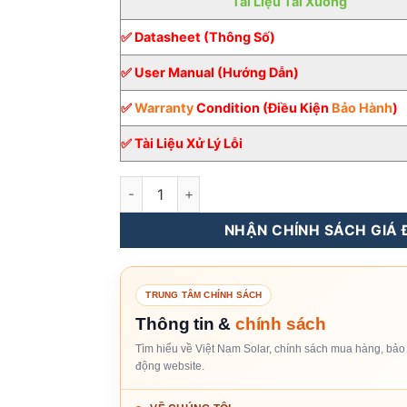
Tài Liệu Tải Xuống
✅ Datasheet (Thông Số)
✅ User Manual (Hướng Dẫn)
✅
Warranty
Condition (Điều Kiện
Bảo Hành
)
✅ Tài Liệu Xử Lý Lỗi
Inverter Hòa Lưới Deye 50KW 3 pha [Giá Sỉ] s
NHẬN CHÍNH SÁCH GIÁ Đ
TRUNG TÂM CHÍNH SÁCH
Thông tin &
chính sách
Tìm hiểu về Việt Nam Solar, chính sách mua hàng, bảo 
động website.