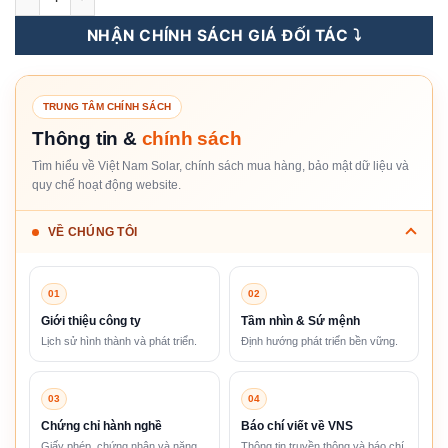
NHẬN CHÍNH SÁCH GIÁ ĐỐI TÁC ⤵️
TRUNG TÂM CHÍNH SÁCH
Thông tin &
chính sách
Tìm hiểu về Việt Nam Solar, chính sách mua hàng, bảo mật dữ liệu và
quy chế hoạt động website.
VỀ CHÚNG TÔI
01
02
Giới thiệu công ty
Tầm nhìn & Sứ mệnh
Lịch sử hình thành và phát triển.
Định hướng phát triển bền vững.
03
04
Chứng chỉ hành nghề
Báo chí viết về VNS
Giấy phép, chứng nhận và năng
Thông tin truyền thông và báo chí.