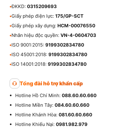
•
ĐKKD:
0315209693
•
Giấy phép điện lực:
175/GP-SCT
•
Giấy phép xây dựng:
HCM-00076550
•
Nhãn hiệu độc quyền:
VN-4-0604703
•
ISO 9001:2015:
9199302834780
•
ISO 45001:2018:
9199302834780
•
ISO 14001:2018:
9199302834780
Tổng đài hỗ trợ khẩn cấp
Hotline Hồ Chí Minh:
088.60.60.660
Hotline Miền Tây:
084.60.60.660
Hotline Khánh Hòa:
081.60.60.660
Hotline Khiếu Nại:
0981.982.979