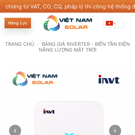
Bỏ
g từ VAT, CO, CQ, pháp lý thi công hệ thống điện v
qua
nội
Năng Lực
dung
TRANG CHỦ
/
BẢNG GIÁ INVERTER - BIẾN TẦN ĐIỆN
NĂNG LƯỢNG MẶT TRỜI