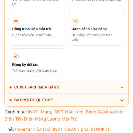
lực.
05
06
Công trình điện mặt trời
Danh sách cửa hàng
Dự án tiêu biểu đã triển khai.
Hệ thống điểm bán trên toàn
quốc.
07
Đăng ký đối tác
Trở thành đại lý Việt Nam Solar.
CHÍNH SÁCH MUA HÀNG
BẢO MẬT & QUY CHẾ
Danh mục:
INVT iMars
,
INVT Hòa Lưới
,
Bảng Giá Inverter -
Biến Tần Điện Năng Lượng Mặt Trời
Thẻ:
Inverter Hòa Lưới INVT 10KW 1 pha
,
XG10KTL