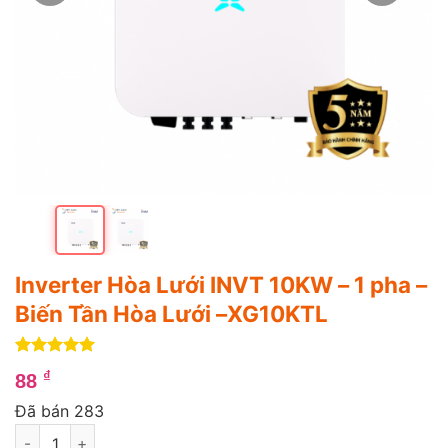
Inverter Hòa Lưới INVT 10KW – 1 pha –
Biến Tần Hòa Lưới –XG10KTL
5
4
trên 5
₫
88
dựa trên
đánh giá
Đã bán 283
Inverter Hòa Lưới INVT 10KW – 1 pha – Biến Tần Hòa Lưới –XG