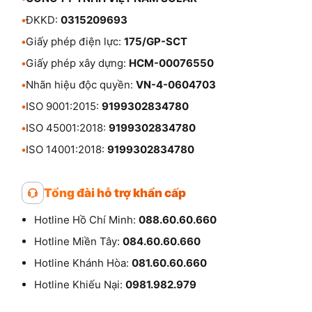
•
ĐKKD:
0315209693
•
Giấy phép điện lực:
175/GP-SCT
•
Giấy phép xây dựng:
HCM-00076550
•
Nhãn hiệu độc quyền:
VN-4-0604703
•
ISO 9001:2015:
9199302834780
•
ISO 45001:2018:
9199302834780
•
ISO 14001:2018:
9199302834780
Tổng đài hỗ trợ khẩn cấp
Hotline Hồ Chí Minh:
088.60.60.660
Hotline Miền Tây:
084.60.60.660
Hotline Khánh Hòa:
081.60.60.660
Hotline Khiếu Nại:
0981.982.979