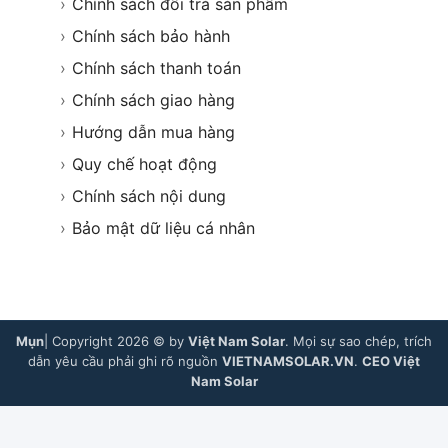
›
Chính sách đổi trả sản phẩm
›
Chính sách bảo hành
›
Chính sách thanh toán
›
Chính sách giao hàng
›
Hướng dẫn mua hàng
›
Quy chế hoạt động
›
Chính sách nội dung
›
Bảo mật dữ liệu cá nhân
Mụn
| Copyright 2026 © by
Việt Nam Solar
. Mọi sự sao chép, trích
dẫn yêu cầu phải ghi rõ nguồn
VIETNAMSOLAR.VN
.
CEO Việt
Nam Solar