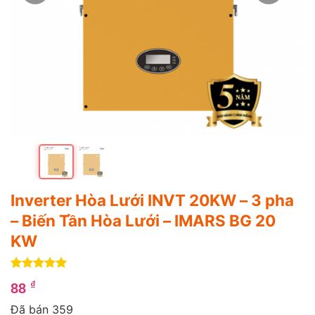
Inverter Hòa Lưới INVT 20KW – 3 pha
– Biến Tần Hòa Lưới – IMARS BG 20
KW
5
4
trên 5
₫
88
dựa trên
đánh giá
Đã bán 359