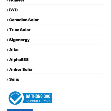
›
Huawei
›
BYD
›
Canadian Solar
›
Trina Solar
›
Sigenergy
›
Aiko
›
AlphaESS
›
Anker Solix
›
Solis