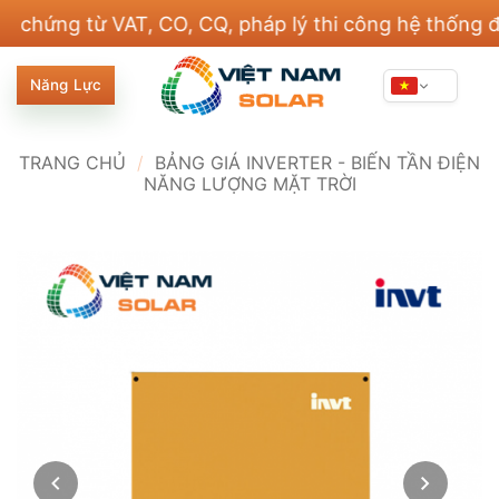
Bỏ
g từ VAT, CO, CQ, pháp lý thi công hệ thống điện v
qua
nội
Năng Lực
dung
TRANG CHỦ
/
BẢNG GIÁ INVERTER - BIẾN TẦN ĐIỆN
NĂNG LƯỢNG MẶT TRỜI