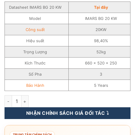
Datasheet IMARS BG 20 KW
Tại đây
Model
IMARS BG 20 KW
Công suất
20KW
Hiệu suất
98,40%
Trọng Lượng
52kg
Kích Thước
660 x 520 x 250
Số Pha
3
Bảo Hành
5 Years
Inverter Hòa Lưới INVT 20KW – 3 pha – Biến Tần Hòa Lưới – I
NHẬN CHÍNH SÁCH GIÁ ĐỐI TÁC ⤵️
TRUNG TÂM CHÍNH SÁCH