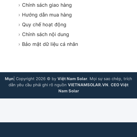
›
Chính sách giao hàng
›
Hướng dẫn mua hàng
›
Quy chế hoạt động
›
Chính sách nội dung
›
Bảo mật dữ liệu cá nhân
Mụn
| Copyright 2026 © by
Việt Nam Solar
. Mọi sự sao chép, trích
dẫn yêu cầu phải ghi rõ nguồn
VIETNAMSOLAR.VN
.
CEO Việt
Nam Solar