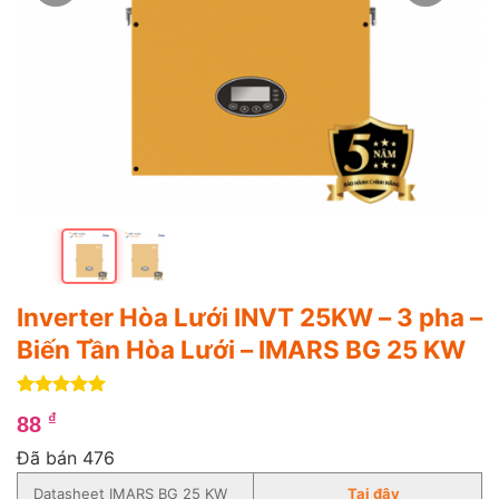
Inverter Hòa Lưới INVT 25KW – 3 pha –
Biến Tần Hòa Lưới – IMARS BG 25 KW
5
4
trên 5
₫
88
dựa trên
đánh giá
Đã bán 476
Datasheet IMARS BG 25 KW
Tại đây