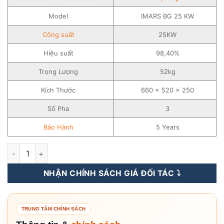
Model
IMARS BG 25 KW
Công suất
25KW
Hiệu suất
98,40%
Trọng Lượng
52kg
Kích Thước
660 x 520 x 250
Số Pha
3
Bảo Hành
5 Years
Inverter Hòa Lưới INVT 25KW – 3 pha – Biến Tần Hòa Lưới – I
NHẬN CHÍNH SÁCH GIÁ ĐỐI TÁC ⤵️
TRUNG TÂM CHÍNH SÁCH