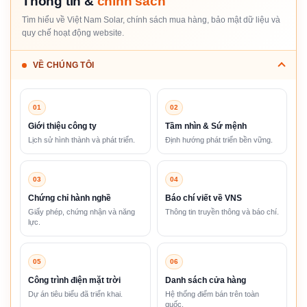
Thông tin &
chính sách
Tìm hiểu về Việt Nam Solar, chính sách mua hàng, bảo mật dữ liệu và
quy chế hoạt động website.
VỀ CHÚNG TÔI
01
02
Giới thiệu công ty
Tầm nhìn & Sứ mệnh
Lịch sử hình thành và phát triển.
Định hướng phát triển bền vững.
03
04
Chứng chỉ hành nghề
Báo chí viết về VNS
Giấy phép, chứng nhận và năng
Thông tin truyền thông và báo chí.
lực.
05
06
Công trình điện mặt trời
Danh sách cửa hàng
Dự án tiêu biểu đã triển khai.
Hệ thống điểm bán trên toàn
quốc.