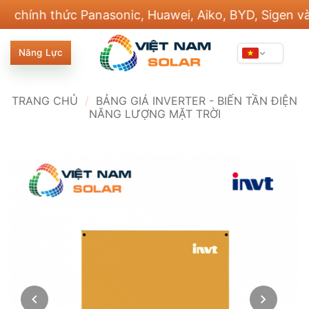
Bỏ
nh thức Panasonic, Huawei, Aiko, BYD, Sigen và 20 t
qua
nội
Năng Lực
dung
TRANG CHỦ
/
BẢNG GIÁ INVERTER - BIẾN TẦN ĐIỆN
NĂNG LƯỢNG MẶT TRỜI