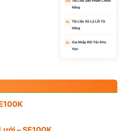
Tra Cứu Sản Phẩm Chính
CH
Hãng
Tài Liệu Xử Lý Lỗi Từ
XL
Hãng
Gia Nhập Đối Tác Khu
ZL
Vực
SE100K
 Lưới – SE100K