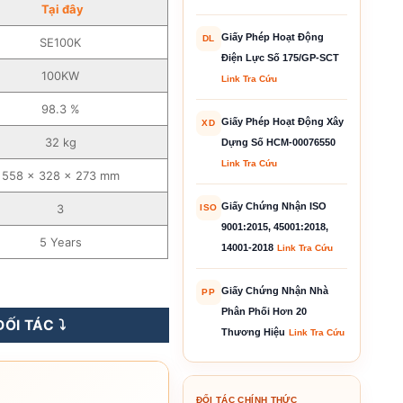
Tại đây
Giấy Phép Hoạt Động
DL
SE100K
Điện Lực Số 175/GP-SCT
100KW
Link Tra Cứu
98.3 %
Giấy Phép Hoạt Động Xây
XD
32 kg
Dựng Số HCM-00076550
Link Tra Cứu
558 x 328 x 273 mm
Giấy Chứng Nhận ISO
3
ISO
9001:2015, 45001:2018,
5 Years
14001-2018
Link Tra Cứu
 Biến Tần Hòa Lưới – SE100K số lượng
Giấy Chứng Nhận Nhà
PP
Phân Phối Hơn 20
ỐI TÁC ⤵️
Thương Hiệu
Link Tra Cứu
ĐỐI TÁC CHÍNH THỨC