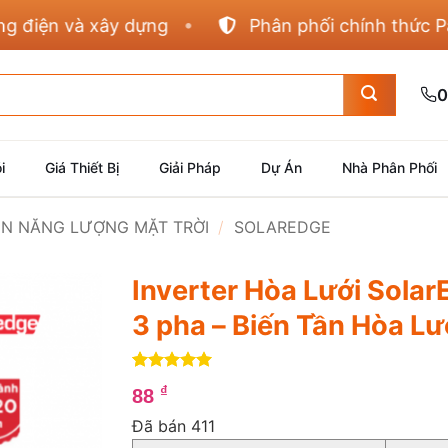
ện và xây dựng
Phân phối chính thức Panason
0
i
Giá Thiết Bị
Giải Pháp
Dự Án
Nhà Phân Phối
IỆN NĂNG LƯỢNG MẶT TRỜI
/
SOLAREDGE
Inverter Hòa Lưới Sola
3 pha – Biến Tần Hòa L
5
4
trên 5
₫
88
dựa trên
đánh giá
Đã bán 411