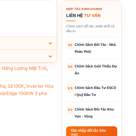
HỢP TÁC KINH DOANH
LIÊN HỆ
TƯ VẤN
Chính sách đối tác, phân phối và
đầu tư
Chính Sách Đối Tác - Nhà
DT
Phân Phối
Chính Sách Giới Thiệu Dự
DA
n Năng Lượng Mặt Trời
,
Án
pha
,
SE100K
,
Inverter Hòa
Chính Sách Đầu Tư ESCO
ES
olarEdge 100KW 3 pha
/ Quỹ Đầu Tư
Chính Sách Đối Tác Khu
KV
Vực - Vùng
Gia nhập đối tác khu
vực