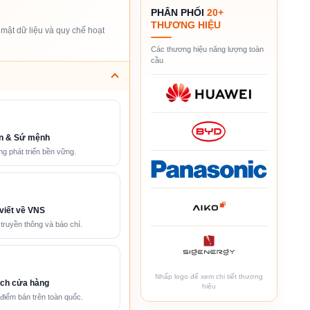
PHÂN PHỐI
20+
THƯƠNG HIỆU
mật dữ liệu và quy chế hoạt
Các thương hiệu năng lượng toàn
cầu
n & Sứ mệnh
g phát triển bền vững.
viết về VNS
 truyền thông và báo chí.
Nhấp logo để xem chi tiết thương
ch cửa hàng
hiệu
điểm bán trên toàn quốc.