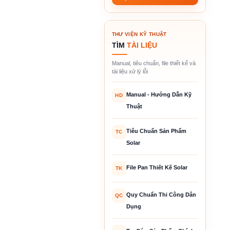
THƯ VIỆN KỸ THUẬT
TÌM
TÀI LIỆU
Manual, tiêu chuẩn, file thiết kế và
tài liệu xử lý lỗi
Manual - Hướng Dẫn Kỹ
HD
Thuật
Tiêu Chuẩn Sản Phẩm
TC
Solar
File Pan Thiết Kế Solar
TK
Quy Chuẩn Thi Công Dân
QC
Dụng