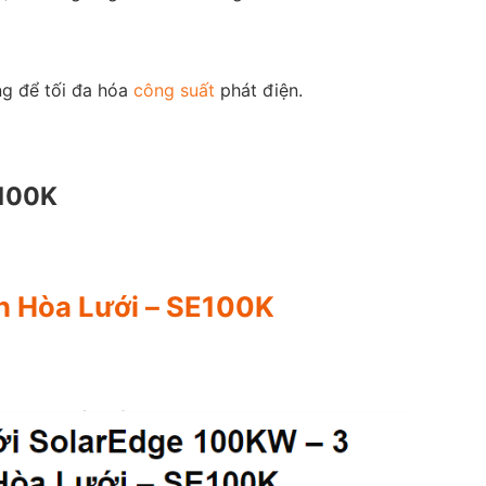
ng để tối đa hóa
công suất
phát điện.
E100K
ần Hòa Lưới – SE100K