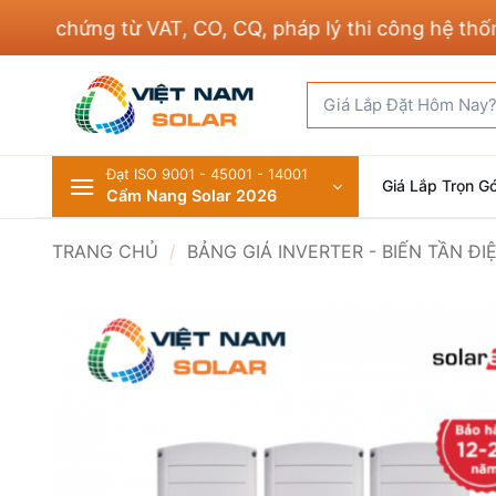
Bỏ
chứng từ VAT, CO, CQ, pháp lý thi công hệ thống đi
qua
nội
Tìm
dung
kiếm:
Đạt ISO 9001 - 45001 - 14001
Giá Lắp Trọn Gó
Cẩm Nang Solar 2026
TRANG CHỦ
/
BẢNG GIÁ INVERTER - BIẾN TẦN Đ