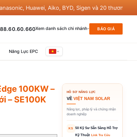
ic, Huawei, Aiko, BYD, Sigen và 20 thương hiệu khá
Xem danh sách chi nhánh
88.60.60.660
BÁO GIÁ
Năng Lực EPC
rEdge 100KW –
HỒ SƠ NĂNG LỰC
ưới – SE100K
VỀ
VIỆT NAM SOLAR
Năng lực, pháp lý và chứng nhận
doanh nghiệp
50 Kỹ Sư Sẵn Sàng Hỗ Trợ
KS
Kỹ Thuật
Link Tra Cứu