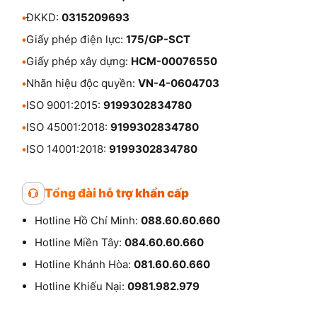
•
ĐKKD:
0315209693
•
Giấy phép điện lực:
175/GP-SCT
•
Giấy phép xây dựng:
HCM-00076550
•
Nhãn hiệu độc quyền:
VN-4-0604703
•
ISO 9001:2015:
9199302834780
•
ISO 45001:2018:
9199302834780
•
ISO 14001:2018:
9199302834780
Tổng đài hỗ trợ khẩn cấp
Hotline Hồ Chí Minh:
088.60.60.660
Hotline Miền Tây:
084.60.60.660
Hotline Khánh Hòa:
081.60.60.660
Hotline Khiếu Nại:
0981.982.979