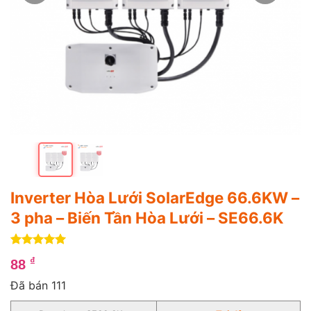
Inverter Hòa Lưới SolarEdge 66.6KW –
3 pha – Biến Tần Hòa Lưới – SE66.6K
5
4
trên 5
₫
88
dựa trên
đánh giá
Đã bán 111