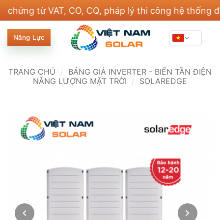
Bỏ
ng từ VAT, CO, CQ, pháp lý thi công hệ thống điện v
qua
nội
Năng Lực
dung
TRANG CHỦ
/
BẢNG GIÁ INVERTER - BIẾN TẦN ĐIỆN
NĂNG LƯỢNG MẶT TRỜI
/
SOLAREDGE