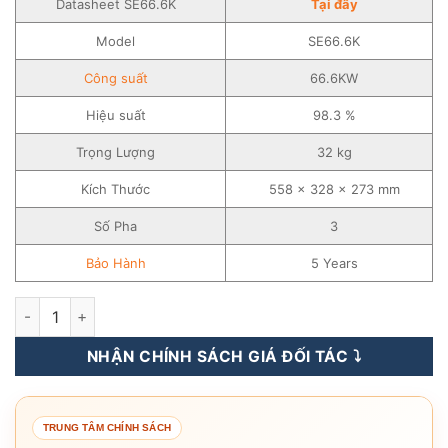
Datasheet SE66.6K
Tại đây
Model
SE66.6K
Công suất
66.6KW
Hiệu suất
98.3 %
Trọng Lượng
32 kg
Kích Thước
558 x 328 x 273 mm
Số Pha
3
Bảo Hành
5 Years
Inverter Hòa Lưới SolarEdge 66.6KW – 3 pha – Biến Tần Hòa L
NHẬN CHÍNH SÁCH GIÁ ĐỐI TÁC ⤵️
TRUNG TÂM CHÍNH SÁCH