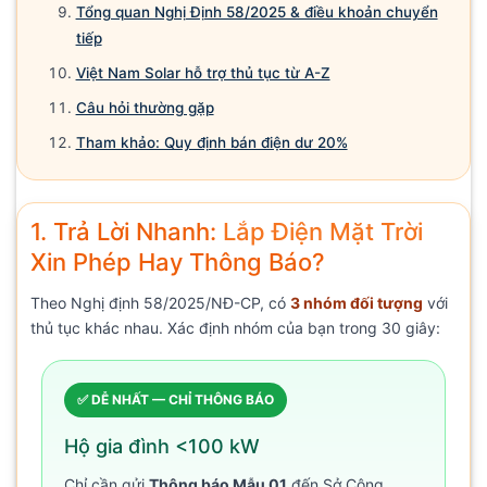
Tổng quan Nghị Định 58/2025 & điều khoản chuyển
tiếp
Việt Nam Solar hỗ trợ thủ tục từ A-Z
Câu hỏi thường gặp
Tham khảo: Quy định bán điện dư 20%
1. Trả Lời Nhanh:
Lắp Điện Mặt Trời
Xin Phép Hay Thông Báo?
Theo Nghị định 58/2025/NĐ-CP, có
3 nhóm đối tượng
với
thủ tục khác nhau. Xác định nhóm của bạn trong 30 giây:
✅ DỄ NHẤT — CHỈ THÔNG BÁO
Hộ gia đình <100 kW
Chỉ cần gửi
Thông báo Mẫu 01
đến Sở Công