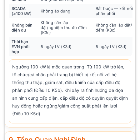
SCADA
Bắt buộc — kết nối cấ
Không áp dụng
(≥100 kW)
phân phối
Không cần lắp
Không bán
Không cần lắp đặt/ngh
đặt/nghiệm thu đo đếm
điện dư
đếm (K3c)
(K3c)
Thời hạn
EVN phối
5 ngày LV (K3d)
5 ngày LV (K3d)
hợp
Ngưỡng 100 kW là mốc quan trọng: Từ 100 kW trở lên,
tổ chức/cá nhân phải trang bị thiết bị kết nối với hệ
thống thu thập, giám sát, điều khiển của cấp điều độ
phân phối (Điều 10 K5b). Khi xảy ra tình huống đe dọa
an ninh cung cấp điện, cấp điều độ có quyền quyết định
huy động hoặc ngừng/giảm công suất phát lên lưới
(Điều 10 K5d).
9. Tổng Quan Nghị Định