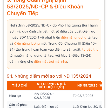
58/2025/NĐ-CP & Điều Khoản
Chuyển Tiếp
Nghị định 58/2025/NĐ-CP do Phó Thủ tướng Bùi Thanh
Sơn ký, quy định chi tiết một số điều của Luật Điện lực
(ngày 30/11/2024) về phát triển
điện năng lượng
tái tạo
và
điện năng lượng
mới. Trong đó, Chương III (Điều 10–
24) tập trung hoàn toàn vào điện tự sản xuất,
tự tiêu thụ
từ nguồn năng lượng tái tạo, với Mục 2 (Điều 13–24)
dành riêng cho
điện mặt trời mái nhà
.
9.1. Những điểm mới so với NĐ 135/2024
NĐ 135/2024 (ĐÃ
TIÊU CHÍ
NĐ 58/2025 (HIỆ
HẾT HIỆU LỰC)
22/10/2024 –
Hiệu lực
Từ 03/3/2025
02/3/2025
Căn cứ pháp
Luật Điện lực cũ
Luật Điện lực 30/11/20