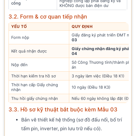
nghiệp công lập phải đăng ký và
Điề
công
KHÔNG được bán điện dư
3.2. Form & cơ quan tiếp nhận
YẾU TỐ
QUY ĐỊNH
Giấy đăng ký phát triển ĐMT mái
Form nộp
03
Giấy chứng nhận đăng ký phát t
Kết quả nhận được
04
Sở Công Thương tỉnh/thành phố n
Nộp đến
án
Thời hạn kiểm tra hồ sơ
3 ngày làm việc (Điều 18 K1)
Thời hạn cấp Giấy chứng
10 ngày (Điều 18 K3)
nhận
Thu hồi giấy chứng nhận
Nếu 60 ngày không lắp đặt (Điều 
3.3. Hồ sơ kỹ thuật bắt buộc kèm Mẫu 03
Bản vẽ thiết kế hệ thống (sơ đồ đấu nối, bố trí
tấm pin, inverter, pin lưu trữ nếu có).