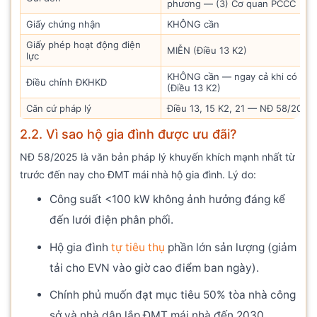
phương — (3) Cơ quan PCCC
Giấy chứng nhận
KHÔNG cần
Giấy phép hoạt động điện
MIỄN (Điều 13 K2)
lực
KHÔNG cần — ngay cả khi có bán
Điều chỉnh ĐKHKD
(Điều 13 K2)
Căn cứ pháp lý
Điều 13, 15 K2, 21 — NĐ 58/202
2.2. Vì sao hộ gia đình được ưu đãi?
NĐ 58/2025 là văn bản pháp lý khuyến khích mạnh nhất từ
trước đến nay cho ĐMT mái nhà hộ gia đình. Lý do:
Công suất <100 kW không ảnh hưởng đáng kể
đến lưới điện phân phối.
Hộ gia đình
tự tiêu thụ
phần lớn sản lượng (giảm
tải cho EVN vào giờ cao điểm ban ngày).
Chính phủ muốn đạt mục tiêu 50% tòa nhà công
sở và nhà dân lắp ĐMT mái nhà đến 2030