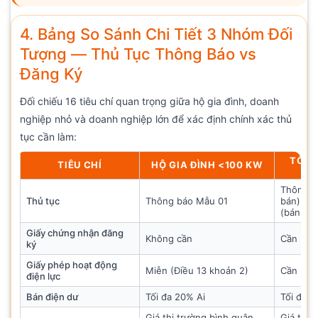
4. Bảng So Sánh Chi Tiết 3 Nhóm Đối
Tượng — Thủ Tục Thông Báo vs
Đăng Ký
Đối chiếu 16 tiêu chí quan trọng giữa hộ gia đình, doanh
nghiệp nhỏ và doanh nghiệp lớn để xác định chính xác thủ
tục cần làm:
TỔ C
TIÊU CHÍ
HỘ GIA ĐÌNH <100 KW
Thông b
Thủ tục
Thông báo Mẫu 01
bán) ho
(bán điệ
Giấy chứng nhận đăng
Không cần
Cần nếu
ký
Giấy phép hoạt động
Miễn (Điều 13 khoản 2)
Cần nếu
điện lực
Bán điện dư
Tối đa 20% Ai
Tối đa 2
Giá thị trường bình quân
Giá thị 