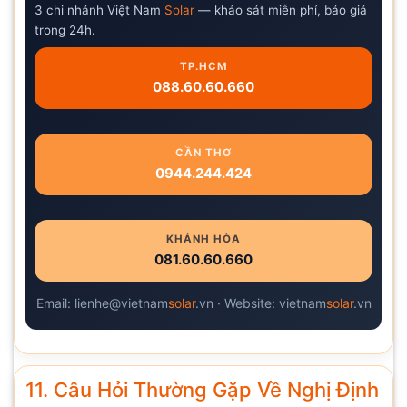
3 chi nhánh Việt Nam
Solar
— khảo sát miễn phí, báo giá
trong 24h.
TP.HCM
088.60.60.660
CẦN THƠ
0944.244.424
KHÁNH HÒA
081.60.60.660
Email: lienhe@vietnam
solar
.vn · Website: vietnam
solar
.vn
11. Câu Hỏi Thường Gặp Về Nghị Định