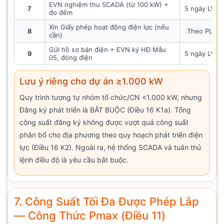
EVN nghiệm thu SCADA (từ 100 kW) +
7
5 ngày LV
đo đếm
Xin Giấy phép hoạt động điện lực (nếu
8
Theo PL
cần)
Gửi hồ sơ bán điện + EVN ký HĐ Mẫu
9
5 ngày LV
05, đóng điện
Lưu ý riêng cho dự án ≥1.000 kW
Quy trình tương tự nhóm tổ chức/CN <1.000 kW, nhưng
Đăng ký phát triển là BẮT BUỘC (Điều 16 K1a). Tổng
công suất đăng ký không được vượt quá công suất
phân bổ cho địa phương theo quy hoạch phát triển điện
lực (Điều 16 K2). Ngoài ra, hệ thống SCADA và tuân thủ
lệnh điều độ là yêu cầu bắt buộc.
7. Công Suất Tối Đa Được Phép Lắp
— Công Thức Pmax (Điều 11)