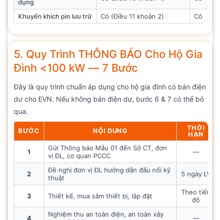
dụng
Khuyến khích pin lưu trữ
Có (Điều 11 khoản 2)
Có
5. Quy Trình THÔNG BÁO Cho Hộ Gia
Đình <100 kW — 7 Bước
Đây là quy trình chuẩn áp dụng cho hộ gia đình có bán điện
dư cho EVN. Nếu không bán điện dư, bước 6 & 7 có thể bỏ
qua.
THỜI
BƯỚC
NỘI DUNG
HẠN
Gửi Thông báo Mẫu 01 đến Sở CT, đơn
1
—
vị ĐL, cơ quan PCCC
Đề nghị đơn vị ĐL hướng dẫn đấu nối kỹ
2
5 ngày LV
thuật
Theo tiến
3
Thiết kế, mua sắm thiết bị, lắp đặt
độ
Nghiệm thu an toàn điện, an toàn xây
4
—