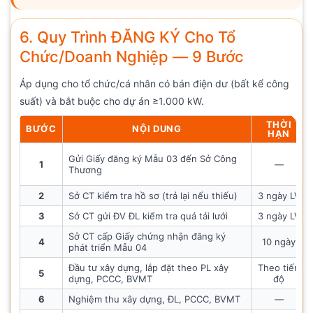
6. Quy Trình ĐĂNG KÝ Cho Tổ
Chức/Doanh Nghiệp — 9 Bước
Áp dụng cho tổ chức/cá nhân có bán điện dư (bất kể công
suất) và bắt buộc cho dự án ≥1.000 kW.
THỜI
BƯỚC
NỘI DUNG
HẠN
Gửi Giấy đăng ký Mẫu 03 đến Sở Công
1
—
Thương
2
Sở CT kiểm tra hồ sơ (trả lại nếu thiếu)
3 ngày LV
3
Sở CT gửi ĐV ĐL kiểm tra quá tải lưới
3 ngày LV
Sở CT cấp Giấy chứng nhận đăng ký
4
10 ngày
phát triển Mẫu 04
Đầu tư xây dựng, lắp đặt theo PL xây
Theo tiến
5
dựng, PCCC, BVMT
độ
6
Nghiệm thu xây dựng, ĐL, PCCC, BVMT
—