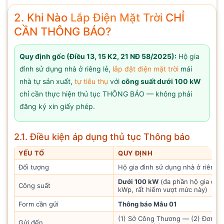
2. Khi Nào
Lắp Điện Mặt Trời
CHỈ
CẦN THÔNG BÁO?
Quy định gốc (Điều 13, 15 K2, 21 NĐ 58/2025):
Hộ gia
đình sử dụng nhà ở riêng lẻ,
lắp đặt điện mặt trời
mái
nhà tự sản xuất,
tự tiêu thụ
với
công suất dưới 100 kW
chỉ cần thực hiện thủ tục THÔNG BÁO — không phải
đăng ký xin giấy phép.
2.1. Điều kiện áp dụng thủ tục Thông báo
YẾU TỐ
QUY ĐỊNH
Đối tượng
Hộ gia đình sử dụng nhà ở riêng l
Dưới 100 kW
(đa phần hộ gia đình
Công suất
kWp, rất hiếm vượt mức này)
Form cần gửi
Thông báo Mẫu 01
(1) Sở Công Thương — (2) Đơn vị đ
Gửi đến