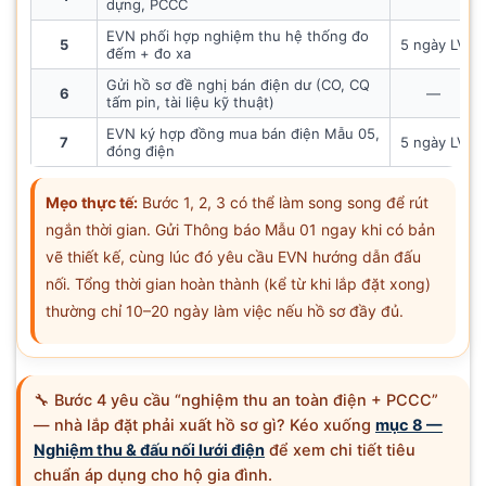
dựng, PCCC
EVN phối hợp nghiệm thu hệ thống đo
5
5 ngày LV
đếm + đo xa
Gửi hồ sơ đề nghị bán điện dư (CO, CQ
6
—
tấm pin, tài liệu kỹ thuật)
EVN ký hợp đồng mua bán điện Mẫu 05,
7
5 ngày LV
đóng điện
Mẹo thực tế:
Bước 1, 2, 3 có thể làm song song để rút
ngắn thời gian. Gửi Thông báo Mẫu 01 ngay khi có bản
vẽ thiết kế, cùng lúc đó yêu cầu EVN hướng dẫn đấu
nối. Tổng thời gian hoàn thành (kể từ khi lắp đặt xong)
thường chỉ 10–20 ngày làm việc nếu hồ sơ đầy đủ.
🔧 Bước 4 yêu cầu “nghiệm thu an toàn điện + PCCC”
— nhà lắp đặt phải xuất hồ sơ gì? Kéo xuống
mục 8 —
Nghiệm thu & đấu nối lưới điện
để xem chi tiết tiêu
chuẩn áp dụng cho hộ gia đình.