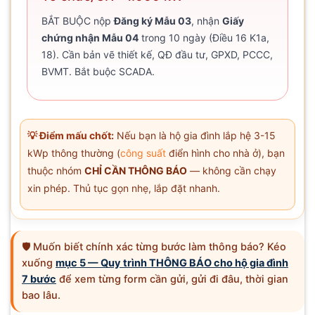
BẮT BUỘC nộp
Đăng ký Mẫu 03
, nhận
Giấy
chứng nhận Mẫu 04
trong 10 ngày (Điều 16 K1a,
18). Cần bản vẽ thiết kế, QĐ đầu tư, GPXD, PCCC,
BVMT. Bắt buộc SCADA.
💡 Điểm mấu chốt:
Nếu bạn là hộ gia đình lắp hệ 3-15
kWp thông thường (
công suất
điển hình cho nhà ở), bạn
thuộc nhóm
CHỈ CẦN THÔNG BÁO
— không cần chạy
xin phép. Thủ tục gọn nhẹ, lắp đặt nhanh.
🛡️ Muốn biết chính xác từng bước làm thông báo? Kéo
xuống
mục 5 — Quy trình THÔNG BÁO cho hộ gia đình
7 bước
để xem từng form cần gửi, gửi đi đâu, thời gian
bao lâu.