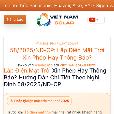
Bỏ
h thức Panasonic, Huawei, Aiko, BYD, Sigen và 20 th
qua
nội
Năng Lực
dung
VĂN BẢN PHÁP LUẬT SOLAR
58/2025/NĐ-CP: Lắp Điện Mặt Trời
Xin Phép Hay Thông Báo?
ĐĂNG VÀO
03/06/2025
BỞI
VIỆT NAM SOLAR NEWS
Lắp Điện Mặt Trời
Xin Phép Hay Thông
Báo? Hướng Dẫn Chi Tiết Theo Nghị
Định 58/2025/NĐ-CP
☀️ Pháp lý
điện mặt trời mái nhà
2025
Trước khi
lắp điện mặt trời
mái nhà, rất nhiều khách hàng