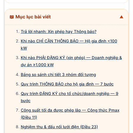
📖 Mục lục bài viết
▼
Trả lời nhanh: Xin phép hay Thông báo?
Khi nào CHỈ CẦN THÔNG BÁO — Hộ gia đình <100
kW
Khi nào PHẢI ĐĂNG KÝ (xin phép) — Doanh nghiệp &
dự án ≥1.000 kW
Bảng so sánh chi tiết 3 nhóm đối tượng
Quy trình THÔNG BÁO cho hộ gia đình — 7 bước
Quy trình ĐĂNG KÝ cho tổ chức/doanh nghiệp — 9
bước
Công suất tối đa được phép lắp — Công thức Pmax
(Điều 11)
Nghiệm thu & đấu nối lưới điện (Điều 23)