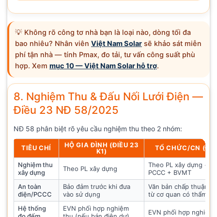
💡 Không rõ công tơ nhà bạn là loại nào, dòng tối đa
bao nhiêu? Nhân viên
Việt Nam Solar
sẽ khảo sát miễn
phí tận nhà — tính Pmax, đo tải, tư vấn công suất phù
hợp. Xem
mục 10 — Việt Nam Solar hỗ trợ
.
8. Nghiệm Thu & Đấu Nối Lưới Điện —
Điều 23 NĐ 58/2025
NĐ 58 phân biệt rõ yêu cầu nghiệm thu theo 2 nhóm:
HỘ GIA ĐÌNH (ĐIỀU 23
TIÊU CHÍ
TỔ CHỨC/CN (ĐIỀ
K1)
Nghiệm thu
Theo PL xây dựng + đi
Theo PL xây dựng
xây dựng
PCCC + BVMT
An toàn
Bảo đảm trước khi đưa
Văn bản chấp thuận n
điện/PCCC
vào sử dụng
từ cơ quan có thẩm q
Hệ thống
EVN phối hợp nghiệm
EVN phối hợp nghiệm 
đo đếm
thu (nếu bán điện dư)